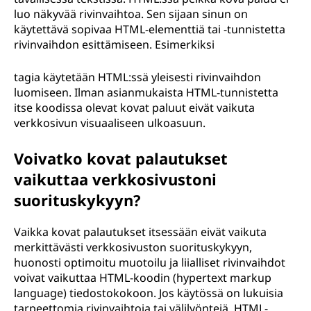
luo näkyvää rivinvaihtoa. Sen sijaan sinun on
käytettävä sopivaa HTML-elementtiä tai -tunnistetta
rivinvaihdon esittämiseen. Esimerkiksi
tagia käytetään HTML:ssä yleisesti rivinvaihdon
luomiseen. Ilman asianmukaista HTML-tunnistetta
itse koodissa olevat kovat paluut eivät vaikuta
verkkosivun visuaaliseen ulkoasuun.
Voivatko kovat palautukset
vaikuttaa verkkosivustoni
suorituskykyyn?
Vaikka kovat palautukset itsessään eivät vaikuta
merkittävästi verkkosivuston suorituskykyyn,
huonosti optimoitu muotoilu ja liialliset rivinvaihdot
voivat vaikuttaa HTML-koodin (hypertext markup
language) tiedostokokoon. Jos käytössä on lukuisia
tarpeettomia rivinvaihtoja tai välilyöntejä, HTML-