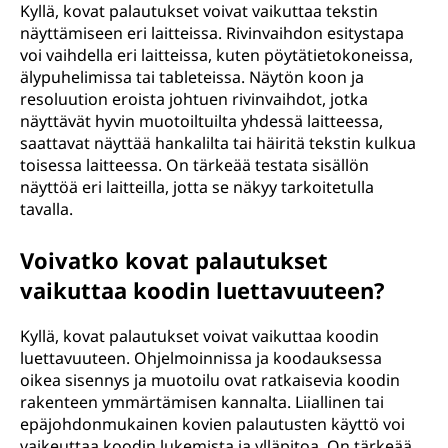
Kyllä, kovat palautukset voivat vaikuttaa tekstin
näyttämiseen eri laitteissa. Rivinvaihdon esitystapa
voi vaihdella eri laitteissa, kuten pöytätietokoneissa,
älypuhelimissa tai tableteissa. Näytön koon ja
resoluution eroista johtuen rivinvaihdot, jotka
näyttävät hyvin muotoiltuilta yhdessä laitteessa,
saattavat näyttää hankalilta tai häiritä tekstin kulkua
toisessa laitteessa. On tärkeää testata sisällön
näyttöä eri laitteilla, jotta se näkyy tarkoitetulla
tavalla.
Voivatko kovat palautukset
vaikuttaa koodin luettavuuteen?
Kyllä, kovat palautukset voivat vaikuttaa koodin
luettavuuteen. Ohjelmoinnissa ja koodauksessa
oikea sisennys ja muotoilu ovat ratkaisevia koodin
rakenteen ymmärtämisen kannalta. Liiallinen tai
epäjohdonmukainen kovien palautusten käyttö voi
vaikeuttaa koodin lukemista ja ylläpitoa. On tärkeää