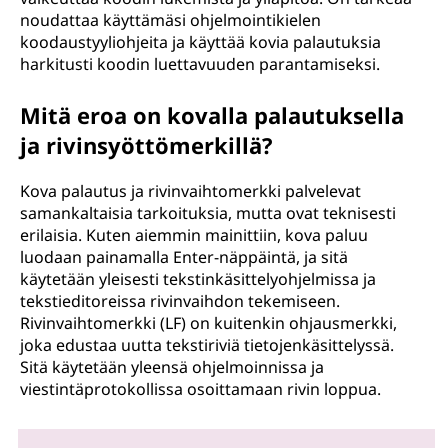
noudattaa käyttämäsi ohjelmointikielen
koodaustyyliohjeita ja käyttää kovia palautuksia
harkitusti koodin luettavuuden parantamiseksi.
Mitä eroa on kovalla palautuksella
ja rivinsyöttömerkillä?
Kova palautus ja rivinvaihtomerkki palvelevat
samankaltaisia tarkoituksia, mutta ovat teknisesti
erilaisia. Kuten aiemmin mainittiin, kova paluu
luodaan painamalla Enter-näppäintä, ja sitä
käytetään yleisesti tekstinkäsittelyohjelmissa ja
tekstieditoreissa rivinvaihdon tekemiseen.
Rivinvaihtomerkki (LF) on kuitenkin ohjausmerkki,
joka edustaa uutta tekstiriviä tietojenkäsittelyssä.
Sitä käytetään yleensä ohjelmoinnissa ja
viestintäprotokollissa osoittamaan rivin loppua.