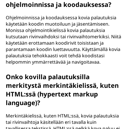
ohjelmoinnissa ja koodauksessa?
Ohjelmoinnissa ja koodauksessa kovia palautuksia
käytetään koodin muotoiluun ja jäsentämiseen.
Monissa ohjelmointikielissä kovia palautuksia
kutsutaan rivinvaihdoksi tai rivinvaihtomerkiksi. Niitä
käytetään erottamaan koodirivit toisistaan ja
parantamaan koodin luettavuutta. Käyttämällä kovia
palautuksia tehokkaasti voit tehdä koodistasi
helpommin ymmärrettävää ja navigoitavaa.
Onko kovilla palautuksilla
merkitystä merkintäkielissä, kuten
HTML:ssä (hypertext markup
language)?
Merkintäkielissä, kuten HTML:ssä, kovia palautuksia
tai rivinvaihtoja käsitellään eri tavalla kuin
tavallisessa tekstissä. HTML:ssä pelkkä kova paluu ei