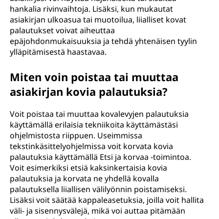
hankalia rivinvaihtoja. Lisäksi, kun mukautat
asiakirjan ulkoasua tai muotoilua, liialliset kovat
palautukset voivat aiheuttaa
epäjohdonmukaisuuksia ja tehdä yhtenäisen tyylin
ylläpitämisestä haastavaa.
Miten voin poistaa tai muuttaa
asiakirjan kovia palautuksia?
Voit poistaa tai muuttaa kovalevyjen palautuksia
käyttämällä erilaisia tekniikoita käyttämästäsi
ohjelmistosta riippuen. Useimmissa
tekstinkäsittelyohjelmissa voit korvata kovia
palautuksia käyttämällä Etsi ja korvaa -toimintoa.
Voit esimerkiksi etsiä kaksinkertaisia kovia
palautuksia ja korvata ne yhdellä kovalla
palautuksella liiallisen välilyönnin poistamiseksi.
Lisäksi voit säätää kappaleasetuksia, joilla voit hallita
väli- ja sisennysvälejä, mikä voi auttaa pitämään