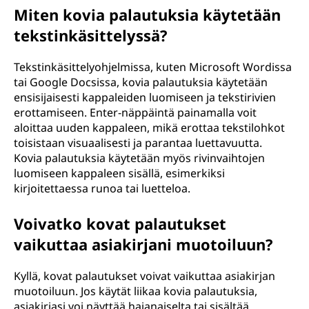
Miten kovia palautuksia käytetään
tekstinkäsittelyssä?
Tekstinkäsittelyohjelmissa, kuten Microsoft Wordissa
tai Google Docsissa, kovia palautuksia käytetään
ensisijaisesti kappaleiden luomiseen ja tekstirivien
erottamiseen. Enter-näppäintä painamalla voit
aloittaa uuden kappaleen, mikä erottaa tekstilohkot
toisistaan visuaalisesti ja parantaa luettavuutta.
Kovia palautuksia käytetään myös rivinvaihtojen
luomiseen kappaleen sisällä, esimerkiksi
kirjoitettaessa runoa tai luetteloa.
Voivatko kovat palautukset
vaikuttaa asiakirjani muotoiluun?
Kyllä, kovat palautukset voivat vaikuttaa asiakirjan
muotoiluun. Jos käytät liikaa kovia palautuksia,
asiakirjasi voi näyttää hajanaiselta tai sisältää