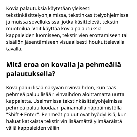
Kovia palautuksia käytetään yleisesti
tekstinkäsittelyohjelmissa, tekstinkäsittelyohjelmissa
ja muissa sovelluksissa, jotka käsittelevät tekstin
muotoilua. Voit käyttää kovia palautuksia
kappaleiden luomiseen, tekstirivien erottamiseen tai
sisällön jäsentämiseen visuaalisesti houkuttelevalla
tavalla.
Mitä eroa on kovalla ja pehmeällä
palautuksella?
Kova paluu lisää näkyvän rivinvaihdon, kun taas
pehmeä paluu lisää rivinvaihdon aloittamatta uutta
kappaletta. Useimmissa tekstinkäsittelyohjelmissa
pehmeä paluu luodaan painamalla näppäimistöllä
"Shift + Enter". Pehmeät paluut ovat hyödyllisiä, kun
haluat katkaista tekstirivin lisäämättä ylimääräistä
väliä kappaleiden väliin.