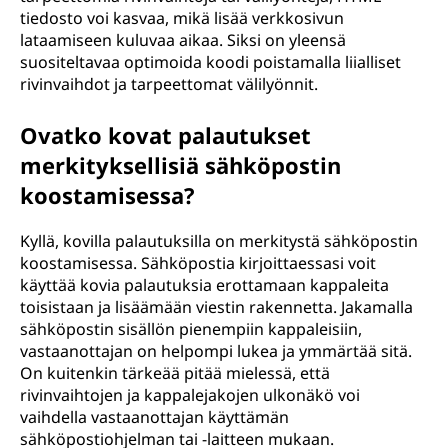
tiedosto voi kasvaa, mikä lisää verkkosivun
lataamiseen kuluvaa aikaa. Siksi on yleensä
suositeltavaa optimoida koodi poistamalla liialliset
rivinvaihdot ja tarpeettomat välilyönnit.
Ovatko kovat palautukset
merkityksellisiä sähköpostin
koostamisessa?
Kyllä, kovilla palautuksilla on merkitystä sähköpostin
koostamisessa. Sähköpostia kirjoittaessasi voit
käyttää kovia palautuksia erottamaan kappaleita
toisistaan ja lisäämään viestin rakennetta. Jakamalla
sähköpostin sisällön pienempiin kappaleisiin,
vastaanottajan on helpompi lukea ja ymmärtää sitä.
On kuitenkin tärkeää pitää mielessä, että
rivinvaihtojen ja kappalejakojen ulkonäkö voi
vaihdella vastaanottajan käyttämän
sähköpostiohjelman tai -laitteen mukaan.