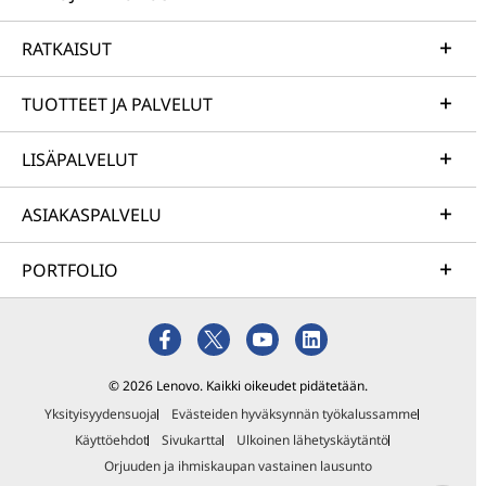
RATKAISUT
TUOTTEET JA PALVELUT
LISÄPALVELUT
ASIAKASPALVELU
PORTFOLIO
© 2026 Lenovo. Kaikki oikeudet pidätetään.
Yksityisyydensuoja
Evästeiden hyväksynnän työkalussamme
Käyttöehdot
Sivukartta
Ulkoinen lähetyskäytäntö
Orjuuden ja ihmiskaupan vastainen lausunto