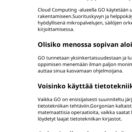
Cloud Computing -alueella GO käytetään u
rakentamiseen.Suorituskyvyn ja helppokäyt
hyödyllisenä mikropalvelujen, säilöjen ork
kirjoittamisessa.
Olisiko menossa sopivan aloi
GO tunnetaan yksinkertaisuudestaan ja luett
oppimisen menemään ilman paljon monimutka
auttaa sinua kasvamaan ohjelmoijana.
Voisinko käyttää tietoteknii
Vaikka GO on ensisijaisesti suunniteltu jär
tietotekniikan tehtäviin.Gorgonian kaltais
matemaattisia operaatioita, vaikka saatat h
löydetyt laajat tietotekniikan kirjastot.