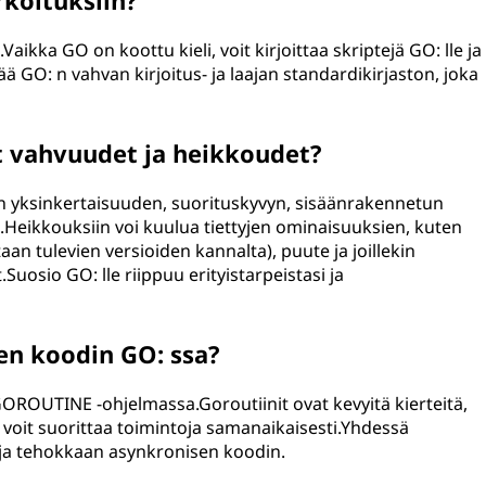
rkoituksiin?
.Vaikka GO on koottu kieli, voit kirjoittaa skriptejä GO: lle ja
ää GO: n vahvan kirjoitus- ja laajan standardikirjaston, joka
t vahvuudet ja heikkoudet?
n yksinkertaisuuden, suorituskyvyn, sisäänrakennetun
.Heikkouksiin voi kuulua tiettyjen ominaisuuksien, kuten
an tulevien versioiden kannalta), puute ja joillekin
t.Suosio GO: lle riippuu erityistarpeistasi ja
en koodin GO: ssa?
 GOROUTINE -ohjelmassa.Goroutiinit ovat kevyitä kierteitä,
in voit suorittaa toimintoja samanaikaisesti.Yhdessä
 ja tehokkaan asynkronisen koodin.