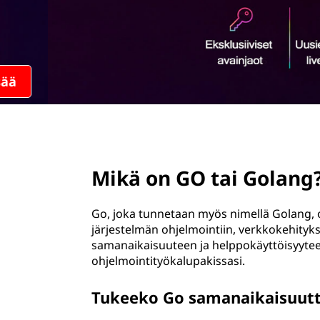
ö
n
page hero 2/3
Mikä on GO tai Golang
Go, joka tunnetaan myös nimellä Golang, 
järjestelmän ohjelmointiin, verkkokehityks
samanaikaisuuteen ja helppokäyttöisyytee
ohjelmointityökalupakissasi.
Tukeeko Go samanaikaisuut