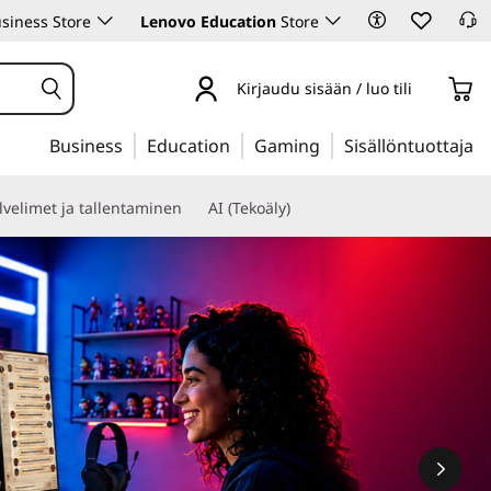
siness Store
Lenovo Education
Store
Kirjaudu sisään / luo tili
Business
Education
Gaming
Sisällöntuottaja
lvelimet ja tallentaminen
AI (Tekoäly)