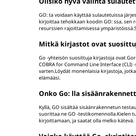
Olisiko hyvä valinta sulautet
GO: ta voidaan käyttää sulautetuissa järjes
kirjoittaa tehokkaan koodin GO: ssa, sen r
resurssien rajoittamisessa ympäristöissä.Si
Mitkä kirjastot ovat suosittu
Go -yhteisön suosittuja kirjastoja ovat G
COBRA for Command Line Interface (CLI) -
varten.Löydät monenlaisia kirjastoja, jotka
elämääsi.
Onko Go: lla sisäänrakennet
Kyllä, GO sisältää sisäänrakennetun testaus
suorittaa ne GO -testikomennolla.Kielen t
kirjoittamaan, ja saatat olla melko kätevä.