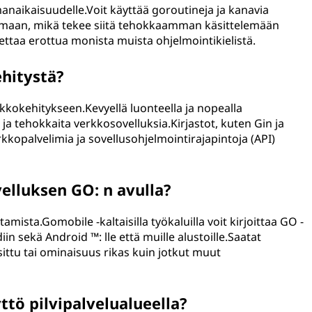
manaikaisuudelle.Voit käyttää goroutineja ja kanavia
semaan, mikä tekee siitä tehokkaamman käsittelemään
ettaa erottua monista muista ohjelmointikielistä.
hitystä?
kkokehitykseen.Kevyellä luonteella ja nopealla
 ja tehokkaita verkkosovelluksia.Kirjastot, kuten Gin ja
kopalvelimia ja sovellusohjelmointirajapintoja (API)
elluksen GO: n avulla?
tamista.Gomobile -kaltaisilla työkaluilla voit kirjoittaa GO -
in sekä Android ™: lle että muille alustoille.Saatat
sittu tai ominaisuus rikas kuin jotkut muut
ttö pilvipalvelualueella?