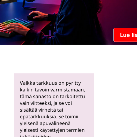
Lue lisää
Vaikka tarkkuus on pyritty
kaikin tavoin varmistamaan,
tämä sanasto on tarkoitettu
vain viitteeksi, ja se voi
sisältää virheitä tai
epätarkkuuksia. Se toimii
yleisenä apuvälineenä
yleisesti käytettyjen termien
ja käsitteiden