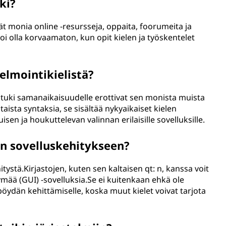
ki?
ät monia online -resursseja, oppaita, foorumeita ja
oi olla korvaamaton, kun opit kielen ja työskentelet
elmointikielistä?
 tuki samanaikaisuudelle erottivat sen monista muista
ltaista syntaksia, se sisältää nykyaikaiset kielen
isen ja houkuttelevan valinnan erilaisille sovelluksille.
n sovelluskehitykseen?
tystä.Kirjastojen, kuten sen kaltaisen qt: n, kanssa voit
ttymää (GUI) -sovelluksia.Se ei kuitenkaan ehkä ole
öydän kehittämiselle, koska muut kielet voivat tarjota