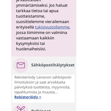
ymmärtämiseksi. Jos haluat
tarkkaa tietoa tai apua
tuotteistamme,
suosittelemme vierailemaan
erityisellä
tukisivustollamme
,
jossa tiimimme on valmiina
vastaamaan kaikkiin
kysymyksiisi tai
huolenaiheisiisi.
Sähköpostihälytykset
Rekisteröidy Lenovon sähköposti-
ilmoituksiin ja saat arvokkaita
päivityksiä tuotteista, myynnistä,
tapahtumista ja muusta...
Rekisteröidy >