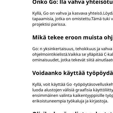
Onko Go: lla vahva yhteisötu
Kyllä, Go on vahva ja kasvava yhteisö.Löyd
tapaamisia, jotka on omistettu.Tämä tuki v
projektisi parissa.
Mikä tekee eroon muista ohj
Go: n yksinkertaisuus, tehokkuus ja vahva
ohjelmointikielistä.Vaikka se ylläpitää C-ka
ominaisuudet, jotka tekevät siitä ainutlaatu
Voidaanko käyttää työpöydä
Kyllä, voit käyttää Go -työpöytäsovelluskehi
luoda alustojen välisiä graafisia käyttölii
ensimmäinen valinta kaikentyyppisille työp
erikoistuneempia työkaluja ja kirjastoja.