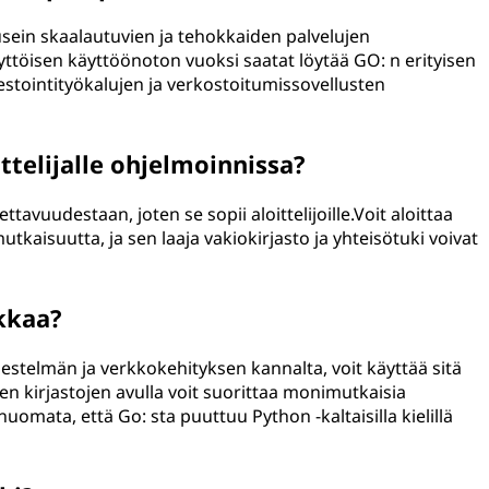
sein skaalautuvien ja tehokkaiden palvelujen
töisen käyttöönoton vuoksi saatat löytää GO: n erityisen
estointityökalujen ja verkostoitumissovellusten
ttelijalle ohjelmoinnissa?
avuudestaan, joten se sopii aloittelijoille.Voit aloittaa
isuutta, ja sen laaja vakiokirjasto ja yhteisötuki voivat
kkaa?
jestelmän ja verkkokehityksen kannalta, voit käyttää sitä
ten kirjastojen avulla voit suorittaa monimutkaisia
uomata, että Go: sta puuttuu Python -kaltaisilla kielillä