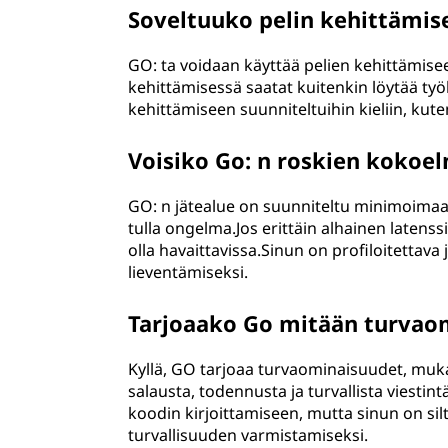
Soveltuuko pelin kehittämis
GO: ta voidaan käyttää pelien kehittämisee
kehittämisessä saatat kuitenkin löytää työ
kehittämiseen suunniteltuihin kieliin, kute
Voisiko Go: n roskien kokoe
GO: n jätealue on suunniteltu minimoimaan 
tulla ongelma.Jos erittäin alhainen latenss
olla havaittavissa.Sinun on profiloitettava
lieventämiseksi.
Tarjoaako Go mitään turvao
Kyllä, GO tarjoaa turvaominaisuudet, mukaa
salausta, todennusta ja turvallista viestin
koodin kirjoittamiseen, mutta sinun on sil
turvallisuuden varmistamiseksi.