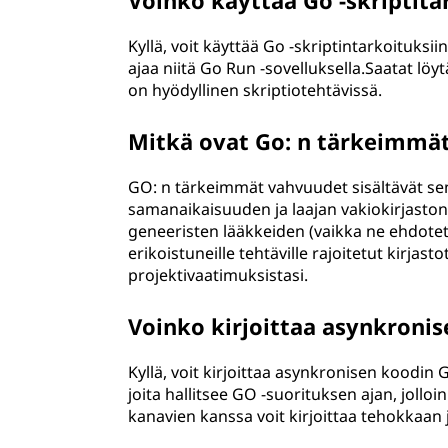
Voinko käyttää Go -skriptita
Kyllä, voit käyttää Go -skriptintarkoituksiin
ajaa niitä Go Run -sovelluksella.Saatat löyt
on hyödyllinen skriptiotehtävissä.
Mitkä ovat Go: n tärkeimmä
GO: n tärkeimmät vahvuudet sisältävät se
samanaikaisuuden ja laajan vakiokirjaston
geneeristen lääkkeiden (vaikka ne ehdoteta
erikoistuneille tehtäville rajoitetut kirjasto
projektivaatimuksistasi.
Voinko kirjoittaa asynkronis
Kyllä, voit kirjoittaa asynkronisen koodin
joita hallitsee GO -suorituksen ajan, jollo
kanavien kanssa voit kirjoittaa tehokkaan