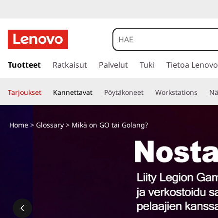
s
i
Tuotteet
Ratkaisut
Palvelut
Tuki
Tietoa Lenovo
i
r
Tarjoukset
Kannettavat
Pöytäkoneet
Workstations
Nä
r
y
p
Home
>
Glossary
> Mikä on GO tai Golang?
ä
ä
s
i
s
ä
l
t
ö