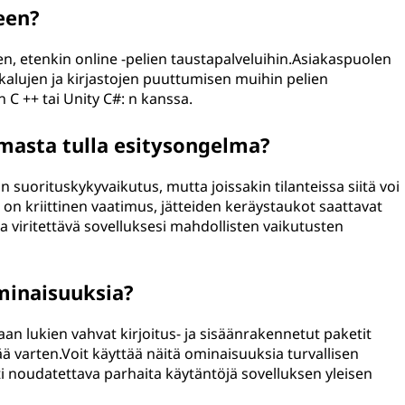
een?
n, etenkin online -pelien taustapalveluihin.Asiakaspuolen
kalujen ja kirjastojen puuttumisen muihin pelien
n C ++ tai Unity C#: n kanssa.
lmasta tulla esitysongelma?
suorituskykyvaikutus, mutta joissakin tilanteissa siitä voi
i on kriittinen vaatimus, jätteiden keräystaukot saattavat
 ja viritettävä sovelluksesi mahdollisten vaikutusten
minaisuuksia?
n lukien vahvat kirjoitus- ja sisäänrakennetut paketit
tää varten.Voit käyttää näitä ominaisuuksia turvallisen
ti noudatettava parhaita käytäntöjä sovelluksen yleisen