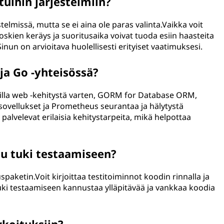
tuihin järjestelmiin?
telmissä, mutta se ei aina ole paras valinta.Vaikka voit
oskien keräys ja suoritusaika voivat tuoda esiin haasteita
nun on arvioitava huolellisesti erityiset vaatimuksesi.
ja Go -yhteisössä?
orilla web -kehitystä varten, GORM for Database ORM,
sovellukset ja Prometheus seurantaa ja hälytystä
 palvelevat erilaisia kehitystarpeita, mikä helpottaa
tu tuki testaamiseen?
paketin.Voit kirjoittaa testitoiminnot koodin rinnalla ja
uki testaamiseen kannustaa ylläpitävää ja vankkaa koodia