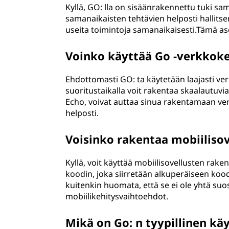
Kyllä, GO: lla on sisäänrakennettu tuki sa
samanaikaisten tehtävien helposti hallit
useita toimintoja samanaikaisesti.Tämä as
Voinko käyttää Go -verkkoke
Ehdottomasti GO: ta käytetään laajasti ver
suoritustaikalla voit rakentaa skaalautuvia
Echo, voivat auttaa sinua rakentamaan verk
helposti.
Voisinko rakentaa mobiilisov
Kyllä, voit käyttää mobiilisovellusten raken
koodin, joka siirretään alkuperäiseen koodi
kuitenkin huomata, että se ei ole yhtä suo
mobiilikehitysvaihtoehdot.
Mikä on Go: n tyypillinen käy