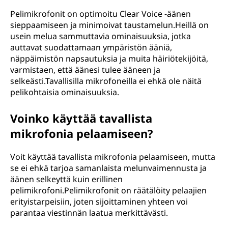
Pelimikrofonit on optimoitu Clear Voice -äänen
sieppaamiseen ja minimoivat taustamelun.Heillä on
usein melua sammuttavia ominaisuuksia, jotka
auttavat suodattamaan ympäristön ääniä,
näppäimistön napsautuksia ja muita häiriötekijöitä,
varmistaen, että äänesi tulee ääneen ja
selkeästi.Tavallisilla mikrofoneilla ei ehkä ole näitä
pelikohtaisia ominaisuuksia.
Voinko käyttää tavallista
mikrofonia pelaamiseen?
Voit käyttää tavallista mikrofonia pelaamiseen, mutta
se ei ehkä tarjoa samanlaista melunvaimennusta ja
äänen selkeyttä kuin erillinen
pelimikrofoni.Pelimikrofonit on räätälöity pelaajien
erityistarpeisiin, joten sijoittaminen yhteen voi
parantaa viestinnän laatua merkittävästi.