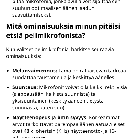
pitää mikrofonia, jonka avulla voit sijoittaa sen
suuhun optimaalisen äänen laadun
saavuttamiseksi.
Mitä ominaisuuksia minun pitäisi
etsiä pelimikrofonista?
Kun valitset pelimikrofonia, harkitse seuraavia
ominaisuuksia:
Melunvaimennus:
Tämä on ratkaisevan tärkeää
suodattaa taustamelua ja keskittyä äänellesi.
Suuntaus:
Mikrofonit voivat olla kaikkiirektiivisiä
(sieppausääni kaikista suunnista) tai
yksisuuntainen (keskity ääneen tietystä
suunnasta, kuten suu).
Näytteenopeus ja bitin syvyys:
Korkeammat
arvot tarkoittavat parempaa äänenlaatua.Yleiset
ovat 48 kilohertsin (KHz) näytteenotto- ja 16-
bittinen syvyys.