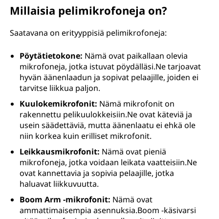
Millaisia pelimikrofoneja on?
Saatavana on erityyppisiä pelimikrofoneja:
Pöytätietokone:
Nämä ovat paikallaan olevia
mikrofoneja, jotka istuvat pöydälläsi.Ne tarjoavat
hyvän äänenlaadun ja sopivat pelaajille, joiden ei
tarvitse liikkua paljon.
Kuulokemikrofonit:
Nämä mikrofonit on
rakennettu pelikuulokkeisiin.Ne ovat käteviä ja
usein säädettäviä, mutta äänenlaatu ei ehkä ole
niin korkea kuin erilliset mikrofonit.
Leikkausmikrofonit:
Nämä ovat pieniä
mikrofoneja, jotka voidaan leikata vaatteisiin.Ne
ovat kannettavia ja sopivia pelaajille, jotka
haluavat liikkuvuutta.
Boom Arm -mikrofonit:
Nämä ovat
ammattimaisempia asennuksia.Boom -käsivarsi