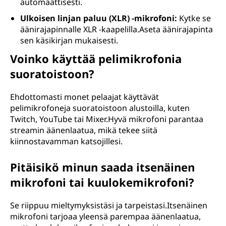
automaattisesti.
Ulkoisen linjan paluu (XLR) -mikrofoni:
Kytke se
äänirajapinnalle XLR -kaapelilla.Aseta äänirajapinta
sen käsikirjan mukaisesti.
Voinko käyttää pelimikrofonia
suoratoistoon?
Ehdottomasti monet pelaajat käyttävät
pelimikrofoneja suoratoistoon alustoilla, kuten
Twitch, YouTube tai Mixer.Hyvä mikrofoni parantaa
streamin äänenlaatua, mikä tekee siitä
kiinnostavamman katsojillesi.
Pitäisikö minun saada itsenäinen
mikrofoni tai kuulokemikrofoni?
Se riippuu mieltymyksistäsi ja tarpeistasi.Itsenäinen
mikrofoni tarjoaa yleensä parempaa äänenlaatua,