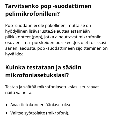
Tarvitsenko pop -suodattimen
pelimikrofonilleni?
Pop -suodatin ei ole pakollinen, mutta se on
hyödyllinen lisävaruste.Se auttaa estämään
piikkikohteet (pop), jotka aiheuttavat mikrofoniin
osuvien ilma -purskeiden purskeet.Jos olet tosissasi
äänen laadusta, pop -suodattimeen sijoittaminen on
hyvä idea.
Kuinka testataan ja säädin
mikrofoniasetuksiasi?
Testaa ja säätää mikrofoniasetuksiasi seuraavat
näitä vaiheita:
Avaa tietokoneen ääniasetukset.
Valitse syöttölaite (mikrofoni).