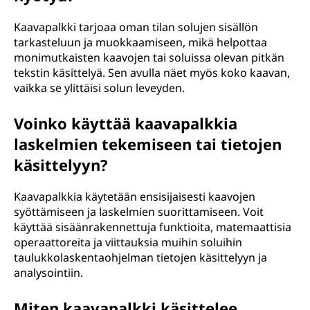
Kaavapalkki tarjoaa oman tilan solujen sisällön
tarkasteluun ja muokkaamiseen, mikä helpottaa
monimutkaisten kaavojen tai soluissa olevan pitkän
tekstin käsittelyä. Sen avulla näet myös koko kaavan,
vaikka se ylittäisi solun leveyden.
Voinko käyttää kaavapalkkia
laskelmien tekemiseen tai tietojen
käsittelyyn?
Kaavapalkkia käytetään ensisijaisesti kaavojen
syöttämiseen ja laskelmien suorittamiseen. Voit
käyttää sisäänrakennettuja funktioita, matemaattisia
operaattoreita ja viittauksia muihin soluihin
taulukkolaskentaohjelman tietojen käsittelyyn ja
analysointiin.
Miten kaavapalkki käsittelee