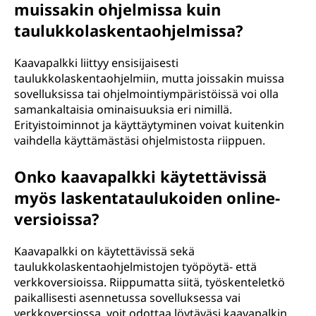
muissakin ohjelmissa kuin
taulukkolaskentaohjelmissa?
Kaavapalkki liittyy ensisijaisesti
taulukkolaskentaohjelmiin, mutta joissakin muissa
sovelluksissa tai ohjelmointiympäristöissä voi olla
samankaltaisia ominaisuuksia eri nimillä.
Erityistoiminnot ja käyttäytyminen voivat kuitenkin
vaihdella käyttämästäsi ohjelmistosta riippuen.
Onko kaavapalkki käytettävissä
myös laskentataulukoiden online-
versioissa?
Kaavapalkki on käytettävissä sekä
taulukkolaskentaohjelmistojen työpöytä- että
verkkoversioissa. Riippumatta siitä, työskenteletkö
paikallisesti asennetussa sovelluksessa vai
verkkoversiossa, voit odottaa löytäväsi kaavapalkin