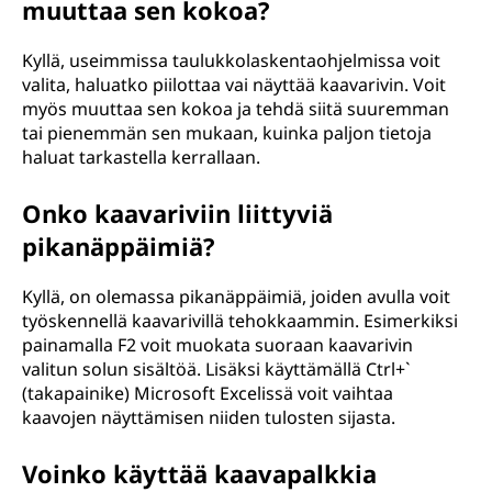
muuttaa sen kokoa?
Kyllä, useimmissa taulukkolaskentaohjelmissa voit
valita, haluatko piilottaa vai näyttää kaavarivin. Voit
myös muuttaa sen kokoa ja tehdä siitä suuremman
tai pienemmän sen mukaan, kuinka paljon tietoja
haluat tarkastella kerrallaan.
Onko kaavariviin liittyviä
pikanäppäimiä?
Kyllä, on olemassa pikanäppäimiä, joiden avulla voit
työskennellä kaavarivillä tehokkaammin. Esimerkiksi
painamalla F2 voit muokata suoraan kaavarivin
valitun solun sisältöä. Lisäksi käyttämällä Ctrl+`
(takapainike) Microsoft Excelissä voit vaihtaa
kaavojen näyttämisen niiden tulosten sijasta.
Voinko käyttää kaavapalkkia