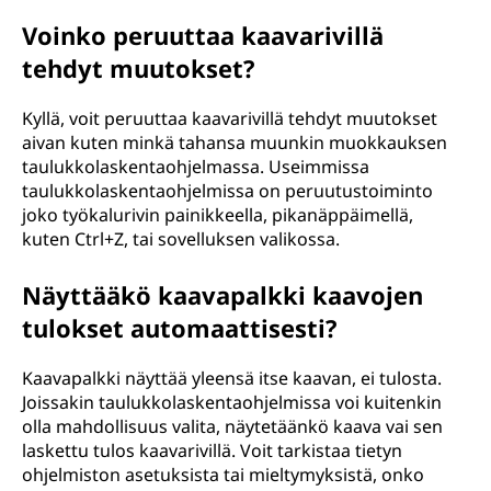
Voinko peruuttaa kaavarivillä
tehdyt muutokset?
Kyllä, voit peruuttaa kaavarivillä tehdyt muutokset
aivan kuten minkä tahansa muunkin muokkauksen
taulukkolaskentaohjelmassa. Useimmissa
taulukkolaskentaohjelmissa on peruutustoiminto
joko työkalurivin painikkeella, pikanäppäimellä,
kuten Ctrl+Z, tai sovelluksen valikossa.
Näyttääkö kaavapalkki kaavojen
tulokset automaattisesti?
Kaavapalkki näyttää yleensä itse kaavan, ei tulosta.
Joissakin taulukkolaskentaohjelmissa voi kuitenkin
olla mahdollisuus valita, näytetäänkö kaava vai sen
laskettu tulos kaavarivillä. Voit tarkistaa tietyn
ohjelmiston asetuksista tai mieltymyksistä, onko