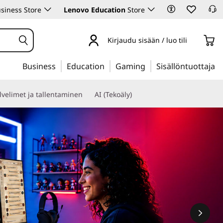
siness Store
Lenovo Education
Store
Kirjaudu sisään / luo tili
Business
Education
Gaming
Sisällöntuottaja
lvelimet ja tallentaminen
AI (Tekoäly)