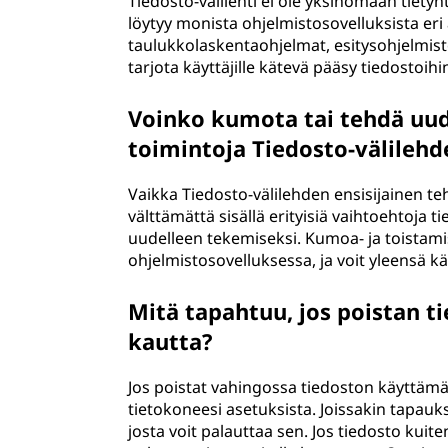
Tiedosto-välilehti ei ole yksinomaan tietyn
löytyy monista ohjelmistosovelluksista eri 
taulukkolaskentaohjelmat, esitysohjelmisto
tarjota käyttäjille kätevä pääsy tiedostoihin
Voinko kumota tai tehdä uude
toimintoja Tiedosto-välilehd
Vaikka Tiedosto-välilehden ensisijainen teh
välttämättä sisällä erityisiä vaihtoehtoja t
uudelleen tekemiseksi. Kumoa- ja toistamis
ohjelmistosovelluksessa, ja voit yleensä k
Mitä tapahtuu, jos poistan t
kautta?
Jos poistat vahingossa tiedoston käyttämäll
tietokoneesi asetuksista. Joissakin tapauks
josta voit palauttaa sen. Jos tiedosto kui