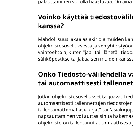
palauttaminen voi olla haastavaa. On aina
Voinko käyttää tiedostoväli
kanssa?
Mahdollisuus jakaa asiakirjoja muiden kan
ohjelmistosovelluksesta ja sen yhteistyöom
vaihtoehtoja, kuten "jaa" tai "lähetä" tiedos
sähköpostitse tai jakaa sen muiden kanssa 
Onko Tiedosto-välilehdellä 
tai automaattisesti tallenne
Jotkin ohjelmistosovellukset tarjoavat Tie
automaattisesti tallennettujen tiedostojen
tallentamattomat asiakirjat" tai "asiakir
napsauttaminen voi auttaa sinua hakemaan
ohjelmisto on tallentanut automaattisesti 