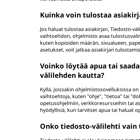
Kuinka voin tulostaa asiakir
Jos haluat tulostaa asiakirjan, Tiedosto-vä
vaihtoehdon, ohjelmisto avaa tulostusvalint
kuten kopioiden määrän, sivualueen, pape
asetukset, voit jatkaa asiakirjan tulostamis
Voinko löytää apua tai saada
välilehden kautta?
Kyllä, joissakin ohjelmistosovelluksissa on 
vaihtoehtoja, kuten "ohje", "tietoa" tai "d
opetusohjelmiin, verkkoresursseihin tai a
hyödyllisiä, kun tarvitset apua tai haluat o
Onko tiedosto-välilehti vain 