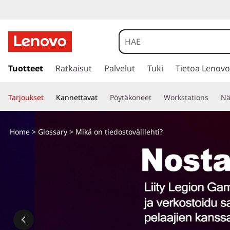
s
i
Tuotteet
Ratkaisut
Palvelut
Tuki
Tietoa Lenovo
i
r
Tarjoukset
Kannettavat
Pöytäkoneet
Workstations
Nä
r
y
p
Home
>
Glossary
> Mikä on tiedostovälilehti?
ä
ä
s
i
s
ä
l
t
ö