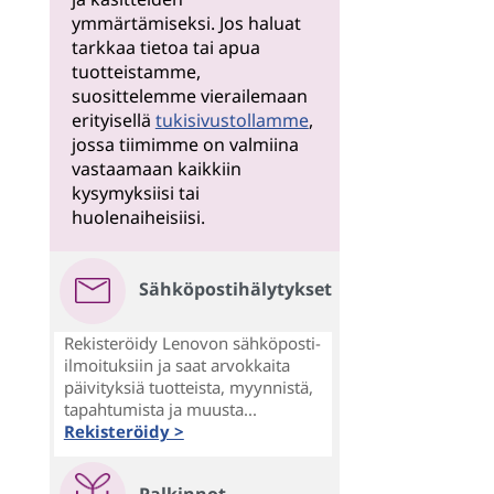
ymmärtämiseksi. Jos haluat
tarkkaa tietoa tai apua
tuotteistamme,
suosittelemme vierailemaan
erityisellä
tukisivustollamme
,
jossa tiimimme on valmiina
vastaamaan kaikkiin
kysymyksiisi tai
huolenaiheisiisi.
Sähköpostihälytykset
Rekisteröidy Lenovon sähköposti-
ilmoituksiin ja saat arvokkaita
päivityksiä tuotteista, myynnistä,
tapahtumista ja muusta...
Rekisteröidy >