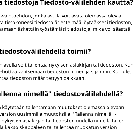
 tiedostoja Tiedosto-välilehden kautta?
aa"-vaihtoehdon, jonka avulla voit avata olemassa olevia
ata tietokoneesi tiedostojärjestelmää löytääksesi tiedoston,
aamaan äskettäin työstämiäsi tiedostoja, mikä voi säästää
tiedostovälilehdellä toimii?
avulla voit tallentaa nykyisen asiakirjan tai tiedoston. Kun
ehottaa valitsemaan tiedoston nimen ja sijainnin. Kun olet
lentaa tiedoston määritettyyn paikkaan.
allenna nimellä" tiedostovälilehdellä?
oa käytetään tallentamaan muutokset olemassa olevaan
version uusimmilla muutoksilla. "Tallenna nimellä" -
nykyisen asiakirjan tai tiedoston uudella nimellä tai eri
da kaksoiskappaleen tai tallentaa muokatun version