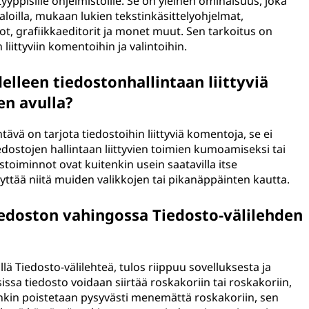
tyyppisille ohjelmistoille. Se on yleinen ominaisuus, joka
aloilla, mukaan lukien tekstinkäsittelyohjelmat,
t, grafiikkaeditorit ja monet muut. Sen tarkoitus on
 liittyviin komentoihin ja valintoihin.
lleen tiedostonhallintaan liittyviä
en avulla?
tävä on tarjota tiedostoihin liittyviä komentoja, se ei
iedostojen hallintaan liittyvien toimien kumoamiseksi tai
toiminnot ovat kuitenkin usein saatavilla itse
äyttää niitä muiden valikkojen tai pikanäppäinten kautta.
iedoston vahingossa Tiedosto-välilehden
ä Tiedosto-välilehteä, tulos riippuu sovelluksesta ja
issa tiedosto voidaan siirtää roskakoriin tai roskakoriin,
tenkin poistetaan pysyvästi menemättä roskakoriin, sen