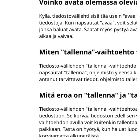
Voinko avata olemassa olevia
Kyllä, tiedostovälilehti sisältää usein "av
tiedostoja. Kun napsautat "avaa", voit sel
jonka haluat avata. Saatat myös pystyä av
aikaa ja vaivaa.
Miten "tallenna"-vaihtoehto 
Tiedosto-välilehden "tallenna"-vaihtoehdon 
napsautat "tallenna", ohjelmisto yleensä k
antanut tarvittavat tiedot, ohjelmisto tal
Mitä eroa on "tallenna" ja "t
Tiedosto-välilehden "tallenna"-vaihtoeht
tiedostoon. Se korvaa tiedoston edellisen 
vaihtoehdon avulla voit kuitenkin tallentaa 
paikkaan. Tästä on hyötyä, kun haluat luo
korvaamatta alkuperäistä.