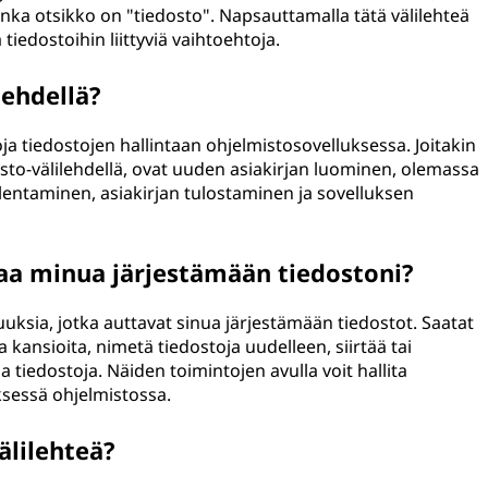
jonka otsikko on "tiedosto". Napsauttamalla tätä välilehteä
 tiedostoihin liittyviä vaihtoehtoja.
lehdellä?
oja tiedostojen hallintaan ohjelmistosovelluksessa. Joitakin
edosto-välilehdellä, ovat uuden asiakirjan luominen, olemassa
llentaminen, asiakirjan tulostaminen ja sovelluksen
taa minua järjestämään tiedostoni?
uuksia, jotka auttavat sinua järjestämään tiedostot. Saatat
 kansioita, nimetä tiedostoja uudelleen, siirtää tai
a tiedostoja. Näiden toimintojen avulla voit hallita
yksessä ohjelmistossa.
lilehteä?