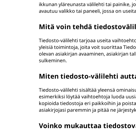
ikkunan yläreunasta välilehti tai painike, 
avautuu valikko tai paneeli, jossa on useita
Mitä voin tehdä tiedostoväli
Tiedosto-välilehti tarjoaa useita vaihtoeht
yleisiä toimintoja, joita voit suorittaa Ti
olevan asiakirjan avaaminen, asiakirjan ta
sulkeminen.
Miten tiedosto-välilehti aut
Tiedosto-välilehti sisältää yleensä ominais
esimerkiksi löytää vaihtoehtoja luoda uusia
kopioida tiedostoja eri paikkoihin ja poista
asiakirjojasi paremmin ja pitää ne järjest
Voinko mukauttaa tiedostovä