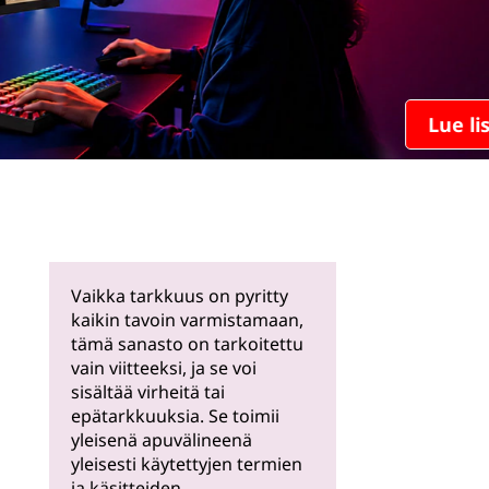
Lue lisää
Vaikka tarkkuus on pyritty
kaikin tavoin varmistamaan,
tämä sanasto on tarkoitettu
vain viitteeksi, ja se voi
sisältää virheitä tai
epätarkkuuksia. Se toimii
yleisenä apuvälineenä
yleisesti käytettyjen termien
ja käsitteiden