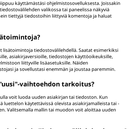
ippuu käyttämästäsi ohjelmistosovelluksesta. Joissakin
edostovälilehden valikossa tai paneelissa näkyviä
ein tiettyjä tiedostoihin liittyviä komentoja ja haluat
sätoimintoja?
t lisätoimintoja tiedostovälilehdellä. Saatat esimerkiksi
le, asiakirjaversioille, tiedostojen käyttöoikeuksille,
lmistoon liittyville lisäasetuksille. Näiden
dostojasi ja sovellustasi enemmän ja joustaa paremmin.
"uusi"-vaihtoehdon tarkoitus?
lla voit luoda uuden asiakirjan tai tiedoston. Kun
luettelon käytettävissä olevista asiakirjamalleista tai -
n. Valitsemalla mallin tai muodon voit aloittaa uuden