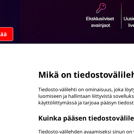
ö
n
page hero 2/3
Mikä on tiedostovälile
Tiedosto-välilehti on ominaisuus, joka löyty
luomiseen ja hallintaan liittyvistä sovelluks
käyttöliittymässä ja tarjoaa pääsyn tiedost
Kuinka pääsen tiedostovälil
Tiedosto-välilehden avaamiseksi sinun on y