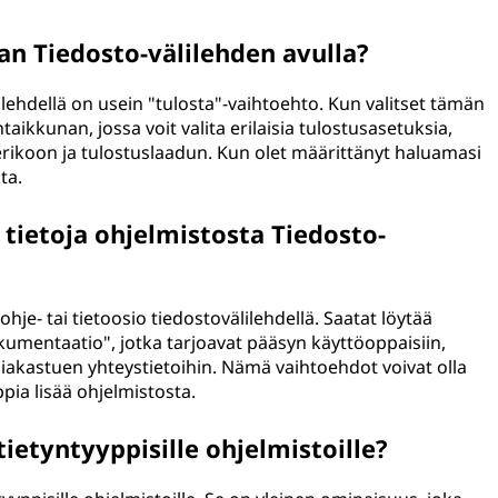
jan Tiedosto-välilehden avulla?
lilehdellä on usein "tulosta"-vaihtoehto. Kun valitset tämän
aikkunan, jossa voit valita erilaisia tulostusasetuksia,
rikoon ja tulostuslaadun. Kun olet määrittänyt haluamasi
ta.
 tietoja ohjelmistosta Tiedosto-
ohje- tai tietoosio tiedostovälilehdellä. Saatat löytää
okumentaatio", jotka tarjoavat pääsyn käyttöoppaisiin,
siakastuen yhteystietoihin. Nämä vaihtoehdot voivat olla
ppia lisää ohjelmistosta.
tietyntyyppisille ohjelmistoille?