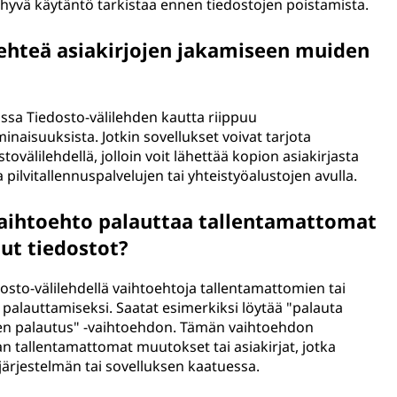
 hyvä käytäntö tarkistaa ennen tiedostojen poistamista.
lehteä asiakirjojen jakamiseen muiden
ssa Tiedosto-välilehden kautta riippuu
inaisuuksista. Jotkin sovellukset voivat tarjota
tovälilehdellä, jolloin voit lähettää kopion asiakirjasta
pilvitallennuspalvelujen tai yhteistyöalustojen avulla.
vaihtoehto palauttaa tallentamattomat
tut tiedostot?
dosto-välilehdellä vaihtoehtoja tallentamattomien tai
 palauttamiseksi. Saatat esimerkiksi löytää "palauta
jojen palautus" -vaihtoehdon. Tämän vaihtoehdon
 tallentamattomat muutokset tai asiakirjat, jotka
järjestelmän tai sovelluksen kaatuessa.