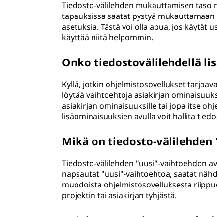
Tiedosto-välilehden mukauttamisen taso ri
tapauksissa saatat pystyä mukauttamaan ti
asetuksia. Tästä voi olla apua, jos käytät us
käyttää niitä helpommin.
Onko tiedostovälilehdellä li
Kyllä, jotkin ohjelmistosovellukset tarjoava
löytää vaihtoehtoja asiakirjan ominaisuuksil
asiakirjan ominaisuuksille tai jopa itse ohje
lisäominaisuuksien avulla voit hallita tie
Mikä on tiedosto-välilehden 
Tiedosto-välilehden "uusi"-vaihtoehdon avu
napsautat "uusi"-vaihtoehtoa, saatat nähdä 
muodoista ohjelmistosovelluksesta riippue
projektin tai asiakirjan tyhjästä.