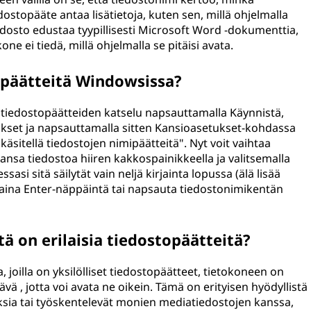
ostopääte antaa lisätietoja, kuten sen, millä ohjelmalla
iedosto edustaa tyypillisesti Microsoft Word -dokumenttia,
ne ei tiedä, millä ohjelmalla se pitäisi avata.
opäätteitä Windowsissa?
 tiedostopäätteiden katselu napsauttamalla Käynnistä,
ukset ja napsauttamalla sitten Kansioasetukset-kohdassa
sitellä tiedostojen nimipäätteitä". Nyt voit vaihtaa
nsa tiedostoa hiiren kakkospainikkeella ja valitsemalla
si sitä säilytät vain neljä kirjainta lopussa (älä lisää
aina Enter-näppäintä tai napsauta tiedostonimikentän
ä on erilaisia tiedostopäätteitä?
a, joilla on yksilölliset tiedostopäätteet, tietokoneen on
ä , jotta voi avata ne oikein. Tämä on erityisen hyödyllistä
luksia tai työskentelevät monien mediatiedostojen kanssa,