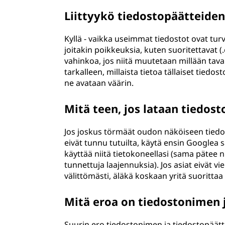
Liittyykö tiedostopäätteide
Kyllä - vaikka useimmat tiedostot ovat turva
joitakin poikkeuksia, kuten suoritettavat (.
vahinkoa, jos niitä muutetaan millään taval
tarkalleen, millaista tietoa tällaiset tiedos
ne avataan väärin.
Mitä teen, jos lataan tiedost
Jos joskus törmäät oudon näköiseen tiedos
eivät tunnu tutuilta, käytä ensin Googlea sa
käyttää niitä tietokoneellasi (sama pätee ni
tunnettuja laajennuksia). Jos asiat eivät vi
välittömästi, äläkä koskaan yritä suorittaa 
Mitä eroa on tiedostonimen j
Suurin ero tiedostonimen ja tiedostopäätte