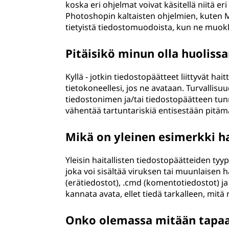
koska eri ohjelmat voivat käsitellä niitä e
Photoshopin kaltaisten ohjelmien, kuten 
tietyistä tiedostomuodoista, kun ne muokka
Pitäisikö minun olla huolissa
Kyllä - jotkin tiedostopäätteet liittyvät ha
tietokoneellesi, jos ne avataan. Turvallisu
tiedostonimen ja/tai tiedostopäätteen tunni
vähentää tartuntariskiä entisestään pitämä
Mikä on yleinen esimerkki ha
Yleisin haitallisten tiedostopäätteiden tyy
joka voi sisältää viruksen tai muunlaisen h
(erätiedostot), .cmd (komentotiedostot) ja .v
kannata avata, ellet tiedä tarkalleen, mitä 
Onko olemassa mitään tapaa