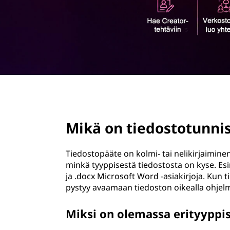
ö
n
page hero 1/3
Mikä on tiedostotunni
Tiedostopääte on kolmi- tai nelikirjaimine
minkä tyyppisestä tiedostosta on kyse. Esim
ja .docx Microsoft Word -asiakirjoja. Kun 
pystyy avaamaan tiedoston oikealla ohjelm
Miksi on olemassa erityyppis