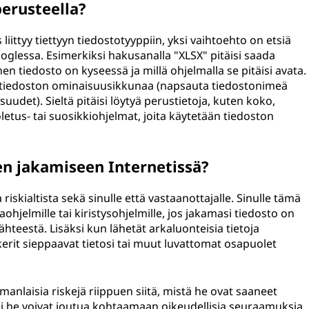
erusteella?
us liittyy tiettyyn tiedostotyyppiin, yksi vaihtoehto on etsiä
oglessa. Esimerkiksi hakusanalla "XLSX" pitäisi saada
nen tiedosto on kyseessä ja millä ohjelmalla se pitäisi avata.
n tiedoston ominaisuusikkunaa (napsauta tiedostonimeä
uudet). Sieltä pitäisi löytyä perustietoja, kuten koko,
etus- tai suosikkiohjelmat, joita käytetään tiedoston
jen jakamiseen Internetissä?
riskialtista sekä sinulle että vastaanottajalle. Sinulle tämä
ttaohjelmille tai kiristysohjelmille, jos jakamasi tiedosto on
lähteestä. Lisäksi kun lähetät arkaluonteisia tietoja
kerit sieppaavat tietosi tai muut luvattomat osapuolet
manlaisia riskejä riippuen siitä, mistä he ovat saaneet
ksi he voivat joutua kohtaamaan oikeudellisia seuraamuksia,