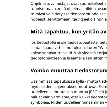
Ohjelmistovalmistajat ovat suunnitelleet e
tunnistamaan, mitä ohjelmaa niiden avaamis
toimivat vain tietyissä tiedostomuodoissa
nopeasti selvittämään, tarvitseeko sinun 
Mitä tapahtuu, kun yritän av
Jos tiedostolla ei ole tiedostopäätettä, tieto
saatat saada virheilmoituksen, kuten "Win
kaksoisnapsauttaa sitä. Voit yleensä korj
tiedostopäätteen ja lisäämällä sen sitten 
Voinko muuttaa tiedostotun
Useimmissa tapauksissa kyllä - mutta tied
myös niiden laajennukset muuttuvat. Esime
uudelleen ei muuta sen muotoa JPEG:stä jo
haluat vain varmistaa, että kaikki tiedostos
symboleja. Niiden uudelleennimeäminen voi 