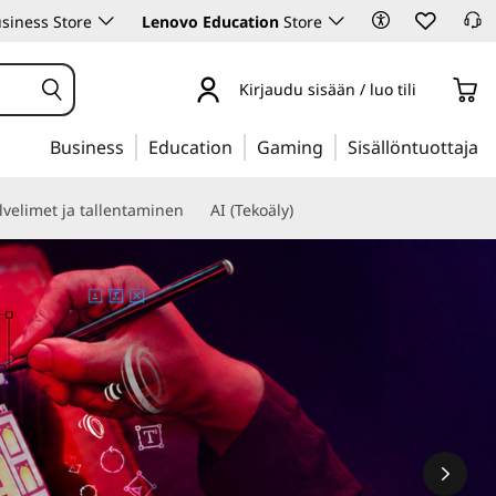
siness Store
Lenovo Education
Store
Kirjaudu sisään / luo tili
Business
Education
Gaming
Sisällöntuottaja
lvelimet ja tallentaminen
AI (Tekoäly)