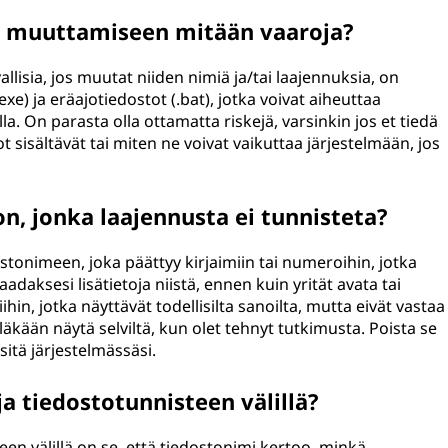
n muuttamiseen mitään vaaroja?
llisia, jos muutat niiden nimiä ja/tai laajennuksia, on
exe) ja eräajotiedostot (.bat), jotka voivat aiheuttaa
la. On parasta olla ottamatta riskejä, varsinkin jos et tiedä
tot sisältävät tai miten ne voivat vaikuttaa järjestelmään, jos
on, jonka laajennusta ei tunnisteta?
tonimeen, joka päättyy kirjaimiin tai numeroihin, jotka
adaksesi lisätietoja niistä, ennen kuin yrität avata tai
ihin, jotka näyttävät todellisilta sanoilta, mutta eivät vastaa
eläkään näytä selviltä, kun olet tehnyt tutkimusta. Poista se
sitä järjestelmässäsi.
a tiedostotunnisteen välillä?
en välillä on se, että tiedostonimi kertoo, minkä