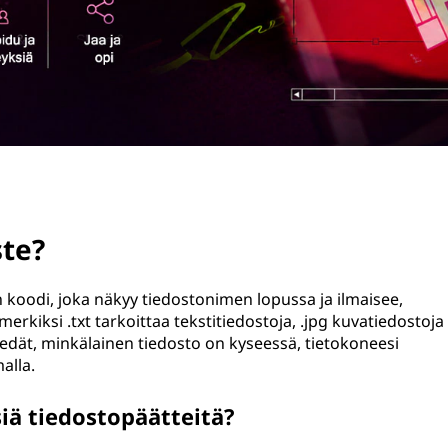
ste?
n koodi, joka näkyy tiedostonimen lopussa ja ilmaisee,
erkiksi .txt tarkoittaa tekstitiedostoja, .jpg kuvatiedostoja
tiedät, minkälainen tiedosto on kyseessä, tietokoneesi
alla.
iä tiedostopäätteitä?