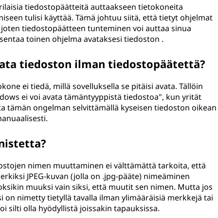
rilaisia tiedostopäätteitä auttaakseen tietokoneita
een tulisi käyttää. Tämä johtuu siitä, että tietyt ohjelmat
, joten tiedostopäätteen tunteminen voi auttaa sinua
asentaa toinen ohjelma avataksesi tiedoston .
ata tiedoston ilman tiedostopäätettä?
kone ei tiedä, millä sovelluksella se pitäisi avata. Tällöin
dows ei voi avata tämäntyyppistä tiedostoa", kun yrität
ata tämän ongelman selvittämällä kyseisen tiedoston oikean
manuaalisesti.
nistetta?
ostojen nimen muuttaminen ei välttämättä tarkoita, että
rkiksi JPEG-kuvan (jolla on .jpg-pääte) nimeäminen
ksikin muuksi vain siksi, että muutit sen nimen. Mutta jos
i on nimetty tietyllä tavalla ilman ylimääräisiä merkkejä tai
silti olla hyödyllistä joissakin tapauksissa.