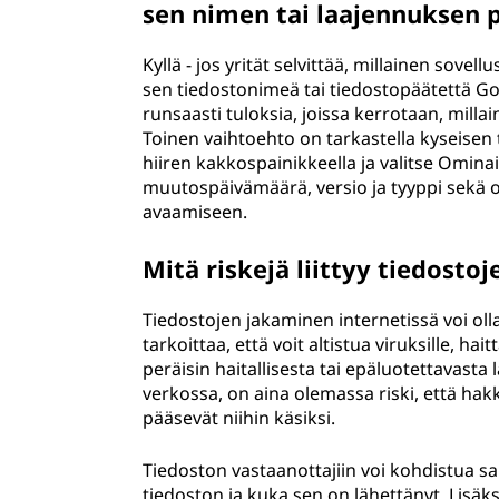
sen nimen tai laajennuksen p
Kyllä - jos yrität selvittää, millainen sovell
sen tiedostonimeä tai tiedostopäätettä Go
runsaasti tuloksia, joissa kerrotaan, millai
Toinen vaihtoehto on tarkastella kyseise
hiiren kakkospainikkeella ja valitse Ominais
muutospäivämäärä, versio ja tyyppi sekä ol
avaamiseen.
Mitä riskejä liittyy tiedosto
Tiedostojen jakaminen internetissä voi olla 
tarkoittaa, että voit altistua viruksille, hai
peräisin haitallisesta tai epäluotettavasta 
verkossa, on aina olemassa riski, että hak
pääsevät niihin käsiksi.
Tiedoston vastaanottajiin voi kohdistua sa
tiedoston ja kuka sen on lähettänyt. Lisä