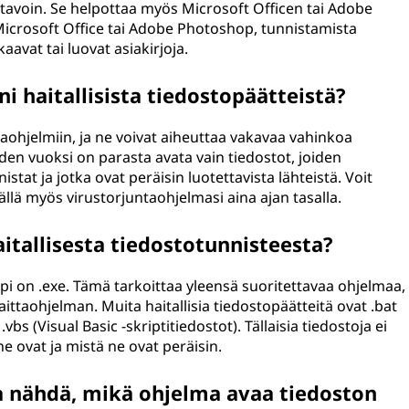
ri tavoin. Se helpottaa myös Microsoft Officen tai Adobe
Microsoft Office tai Adobe Photoshop, tunnistamista
avat tai luovat asiakirjoja.
ni haitallisista tiedostopäätteistä?
ittaohjelmiin, ja ne voivat aiheuttaa vakavaa vahinkoa
uden vuoksi on parasta avata vain tiedostot, joiden
stat ja jotka ovat peräisin luotettavista lähteistä. Voit
llä myös virustorjuntaohjelmasi aina ajan tasalla.
itallisesta tiedostotunnisteesta?
ppi on .exe. Tämä tarkoittaa yleensä suoritettavaa ohjelmaa,
aittaohjelman. Muita haitallisia tiedostopäätteitä ovat .bat
bs (Visual Basic -skriptitiedostot). Tällaisia tiedostoja ei
ne ovat ja mistä ne ovat peräisin.
 nähdä, mikä ohjelma avaa tiedoston