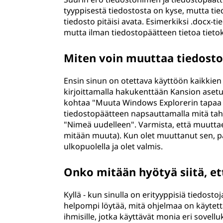
tyyppisestä tiedostosta on kyse, mutta tied
tiedosto pitäisi avata. Esimerkiksi .docx-t
mutta ilman tiedostopäätteen tietoa tietoko
Miten voin muuttaa tiedost
Ensin sinun on otettava käyttöön kaikkien
kirjoittamalla hakukenttään Kansion aset
kohtaa "Muuta Windows Explorerin tapaa kä
tiedostopäätteen napsauttamalla mitä taha
"Nimeä uudelleen". Varmista, että muuttaessa
mitään muuta). Kun olet muuttanut sen, p
ulkopuolella ja olet valmis.
Onko mitään hyötyä siitä, ett
Kyllä - kun sinulla on erityyppisiä tiedostoj
helpompi löytää, mitä ohjelmaa on käytettäv
ihmisille, jotka käyttävät monia eri sovel