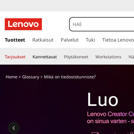
s
i
Tuotteet
Ratkaisut
Palvelut
Tuki
Tietoa Lenovo
i
r
Tarjoukset
Kannettavat
Pöytäkoneet
Workstations
Nä
r
y
p
Home
>
Glossary
> Mikä on tiedostotunniste?
ä
ä
s
i
s
ä
l
t
ö