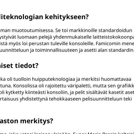
liteknologian kehitykseen?
ailman muotoutumisessa. Se toi markkinoille standardoidun
e pystyivät luomaan pelejä yhdenmukaiselle laitteistokokoonp
mistä myös loi perustan tuleville konsoleille. Famicomin men
unnitteluun ja toiminnallisuuteen ja asetti alan standardin
iset tiedot?
oka oli tuolloin huipputeknologiaa ja merkitsi huomattavaa
una. Konsolissa oli rajoitettu väripaletti, mutta sen grafiikk
 kytketty kiinteästi konsoliin, ja pelit sisältävät kasetit aset
rtaisuus yhdistettynä tehokkaaseen pelisuunnitteluun teki
jaston merkitys?