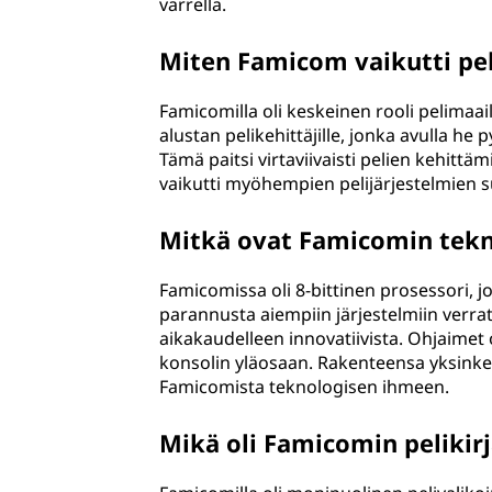
varrella.
Miten Famicom vaikutti pe
Famicomilla oli keskeinen rooli pelima
alustan pelikehittäjille, jonka avulla h
Tämä paitsi virtaviivaisti pelien kehittä
vaikutti myöhempien pelijärjestelmien su
Mitkä ovat Famicomin tekn
Famicomissa oli 8-bittinen prosessori, j
parannusta aiempiin järjestelmiin verratt
aikakaudelleen innovatiivista. Ohjaimet oli
konsolin yläosaan. Rakenteensa yksinke
Famicomista teknologisen ihmeen.
Mikä oli Famicomin pelikir