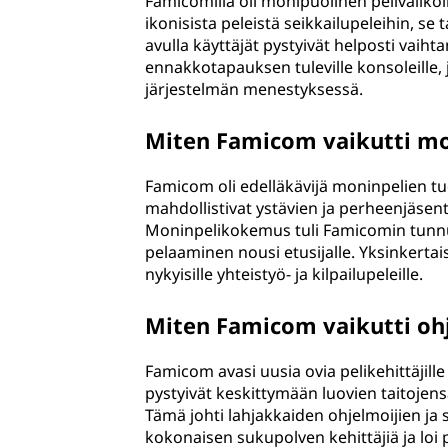
Famicomilla oli monipuolinen pelivalikoi
ikonisista peleistä seikkailupeleihin, se t
avulla käyttäjät pystyivät helposti vai
ennakkotapauksen tuleville konsoleille, 
järjestelmän menestyksessä.
Miten Famicom vaikutti mo
Famicom oli edelläkävijä moninpelien tuom
mahdollistivat ystävien ja perheenjäsen
Moninpelikokemus tuli Famicomin tunnus
pelaaminen nousi etusijalle. Yksinkert
nykyisille yhteistyö- ja kilpailupeleille.
Miten Famicom vaikutti ohj
Famicom avasi uusia ovia pelikehittäjill
pystyivät keskittymään luovien taitojens
Tämä johti lahjakkaiden ohjelmoijien ja 
kokonaisen sukupolven kehittäjiä ja loi p