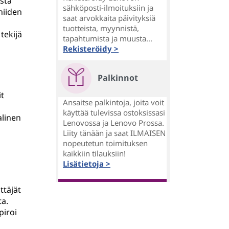
ista
sähköposti-ilmoituksiin ja
 niiden
saat arvokkaita päivityksiä
tuotteista, myynnistä,
tekijä
tapahtumista ja muusta...
Rekisteröidy >
Palkinnot
it
Ansaitse palkintoja, joita voit
käyttää tulevissa ostoksissasi
alinen
Lenovossa ja Lenovo Prossa.
Liity tänään ja saat ILMAISEN
nopeutetun toimituksen
kaikkiin tilauksiin!
Lisätietoja >
ttäjät
ta.
piroi