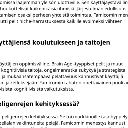
uomissa laajemman yleisön ulottuville. Sen käyttäjäystävälli
oukuttelivat kaikenikäisiä ihmisiä. Järjestelmän edullisuus 
ottamisen osaksi perheen yhteistä toimintaa. Famicomin men
tti pelit niche-harrastuksesta kaikille avoimeksi viihteen
ttäjiensä koulutukseen ja taitojen
ttäjien oppimisväline. Brain Age -tyyppiset pelit ja muut
 kognitiivisia taitoja, ongelmanratkaisukykyä ja strategista
us ja mukaansatempaava pelattavuus kannustivat käyttäjiä
n ja refleksejään. Famicomin tahaton opettavainen puoli a
ista kognitiivisista vaikutuksista.
ligenrejen kehityksessä?
n peligenrejen kehityksessä. Se toi markkinoille tasohyppelyp
uli pelialan vakiintuneita pelejä. Famicomin menestys kannusti