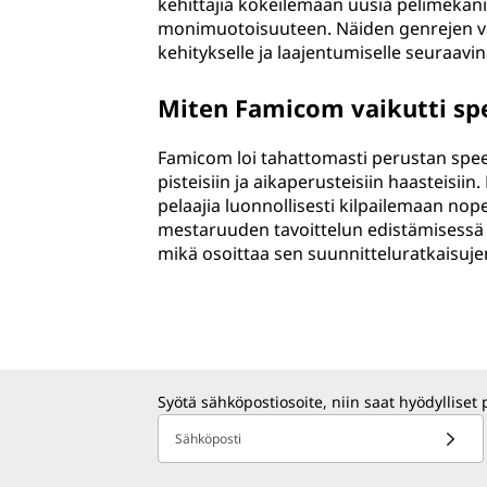
kehittäjiä kokeilemaan uusia pelimekani
monimuotoisuuteen. Näiden genrejen va
kehitykselle ja laajentumiselle seuraav
Miten Famicom vaikutti sp
Famicom loi tahattomasti perustan speed
pisteisiin ja aikaperusteisiin haasteisiin
pelaajia luonnollisesti kilpailemaan nop
mestaruuden tavoittelun edistämisessä v
mikä osoittaa sen suunnitteluratkaisuje
Syötä sähköpostiosoite, niin saat hyödylliset 
Sähköposti