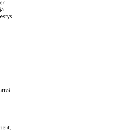
nen
ja
estys
uttoi
elit,