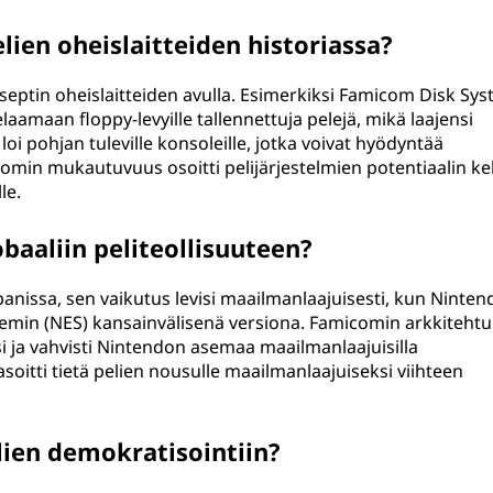
ien oheislaitteiden historiassa?
eptin oheislaitteiden avulla. Esimerkiksi Famicom Disk Sys
elaamaan floppy-levyille tallennettuja pelejä, mikä laajensi
oi pohjan tuleville konsoleille, jotka voivat hyödyntää
micomin mukautuvuus osoitti pelijärjestelmien potentiaalin ke
le.
baaliin peliteollisuuteen?
panissa, sen vaikutus levisi maailmanlaajuisesti, kun Ninten
emin (NES) kansainvälisenä versiona. Famicomin arkkitehtu
si ja vahvisti Nintendon asemaa maailmanlaajuisilla
oitti tietä pelien nousulle maailmanlaajuiseksi viihteen
ien demokratisointiin?