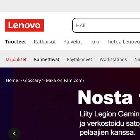
M
i
k
s
i
Tuotteet
Ratkaisut
Palvelut
Tuki
Tietoa Lenovo
ä
i
r
o
Tarjoukset
Kannettavat
Pöytäkoneet
Workstations
Nä
r
y
n
p
Home
>
Glossary
> Mikä on Famicom?
ä
F
ä
s
a
i
s
m
ä
l
i
t
ö