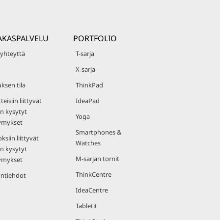
AKASPALVELU
PORTFOLIO
 yhteyttä
T-sarja
X-sarja
uksen tila
ThinkPad
teisiin liittyvät
IdeaPad
n kysytyt
Yoga
ymykset
Smartphones &
ksiin liittyvät
Watches
n kysytyt
M-sarjan tornit
ymykset
ThinkCentre
ntiehdot
IdeaCentre
Tabletit