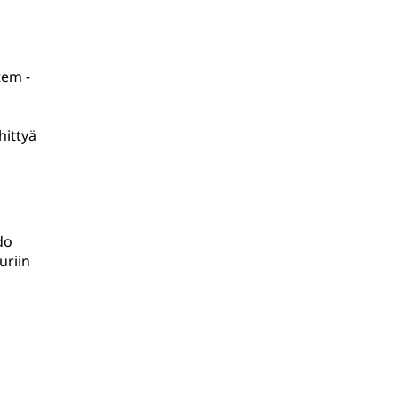
tem -
hittyä
do
uriin