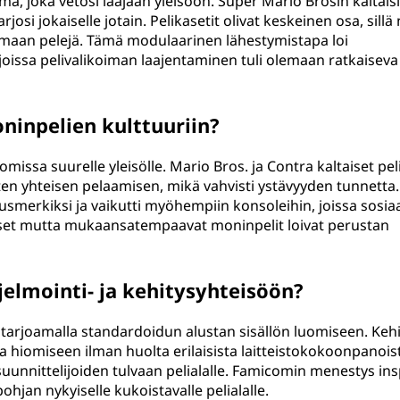
ma, joka vetosi laajaan yleisöön. Super Mario Brosin kaltais
arjosi jokaiselle jotain. Pelikasetit olivat keskeinen osa, sillä
htamaan pelejä. Tämä modulaarinen lähestymistapa loi
joissa pelivalikoiman laajentaminen tuli olemaan ratkaiseva 
ninpelien kulttuuriin?
issa suurelle yleisölle. Mario Bros. ja Contra kaltaiset pel
ten yhteisen pelaamisen, mikä vahvisti ystävyyden tunnetta.
merkiksi ja vaikutti myöhempiin konsoleihin, joissa sosia
aiset mutta mukaansatempaavat moninpelit loivat perustan
elmointi- ja kehitysyhteisöön?
e tarjoamalla standardoidun alustan sisällön luomiseen. Kehi
a hiomiseen ilman huolta erilaisista laitteistokokoonpanois
suunnittelijoiden tulvaan pelialalle. Famicomin menestys ins
ohjan nykyiselle kukoistavalle pelialalle.