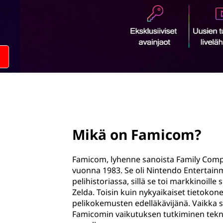
c
ö
o
n
m
?
page hero 2/3
Mikä on Famicom?
Famicom, lyhenne sanoista Family Comput
vuonna 1983. Se oli Nintendo Entertainme
pelihistoriassa, sillä se toi markkinoille
Zelda. Toisin kuin nykyaikaiset tietokon
pelikokemusten edelläkävijänä. Vaikka se
Famicomin vaikutuksen tutkiminen teknol