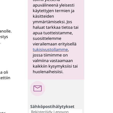
apuvälineenä yleisesti
käytettyjen termien ja
käsitteiden
ymmärtämiseksi. Jos
haluat tarkkaa tietoa tai
anolle.
apua tuotteistamme,
estys
suosittelemme
.
vierailemaan erityisellä
tukisivustollamme
,
jossa tiimimme on
valmiina vastaamaan
kaikkiin kysymyksiisi tai
huolenaiheisiisi.
a oli
ettiin
Sähköpostihälytykset
Rekisteröidy Lenovon