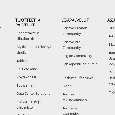
TUOTTEET JA
LISÄPALVELUT
ASI
PALVELUT
r
Lenovo Creator
Ota
Kannettavat ja
Community
Tuki
Ultrabookit
Lenovo Pro
Tila
Älykkäämpää tekoälyä
Community
sinulle
Tuot
Legion Community
Usei
Tabletit
Sähköpostikirjautumin
kys
Pelitietokone
en
Osto
Pöytäkoneet
Keskustelufoorumit
Usei
kys
Työasemat
Blogit
Myy
Data Center Solutions
Tuotteen
rekisteröiminen
Lisävarusteet ja
ohjelmisto
Tuotteiden
vaatimukset