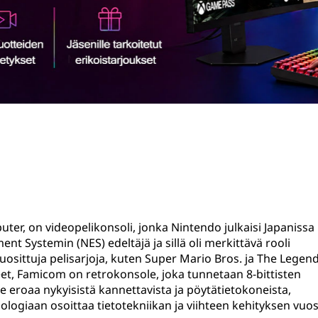
er, on videopelikonsoli, jonka Nintendo julkaisi Japanissa
nt Systemin (NES) edeltäjä ja sillä oli merkittävä rooli
 suosittuja pelisarjoja, kuten Super Mario Bros. ja The Legend
eet, Famicom on retrokonsole, joka tunnetaan 8-bittisten
 eroaa nykyisistä kannettavista ja pöytätietokoneista,
ogiaan osoittaa tietotekniikan ja viihteen kehityksen vuo