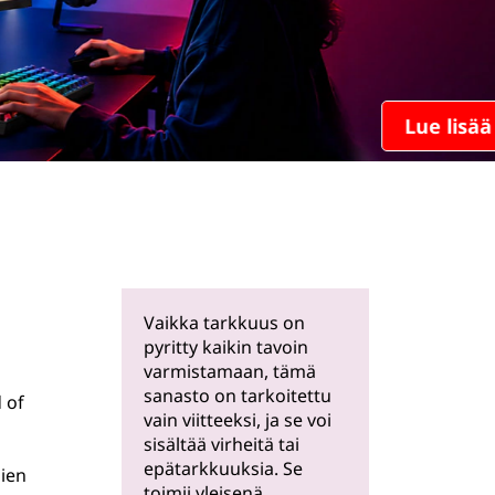
Lue lisää
Vaikka tarkkuus on
pyritty kaikin tavoin
varmistamaan, tämä
sanasto on tarkoitettu
 of
vain viitteeksi, ja se voi
sisältää virheitä tai
epätarkkuuksia. Se
sien
toimii yleisenä