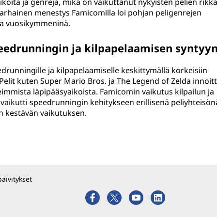
ikoita ja genrejä, mikä on vaikuttanut nykyisten pelien rik
rhainen menestys Famicomilla loi pohjan peligenrejen
ina vuosikymmeninä.
eedrunningin ja kilpapelaamisen syntyy
runningille ja kilpapelaamiselle keskittymällä korkeisiin
. Pelit kuten Super Mario Bros. ja The Legend of Zelda innoitt
eimmista läpipääsyaikoista. Famicomin vaikutus kilpailun ja
aikutti speedrunningin kehitykseen erillisenä peliyhteisön
n kestävän vaikutuksen.
päivitykset