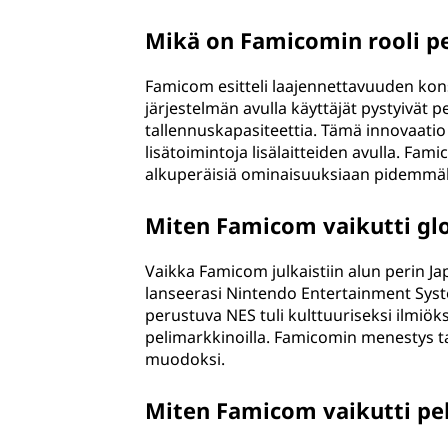
Mikä on Famicomin rooli pel
Famicom esitteli laajennettavuuden kons
järjestelmän avulla käyttäjät pystyivät p
tallennuskapasiteettia. Tämä innovaatio l
lisätoimintoja lisälaitteiden avulla. Fa
alkuperäisiä ominaisuuksiaan pidemmäl
Miten Famicom vaikutti glo
Vaikka Famicom julkaistiin alun perin Ja
lanseerasi Nintendo Entertainment Syst
perustuva NES tuli kulttuuriseksi ilmiök
pelimarkkinoilla. Famicomin menestys tas
muodoksi.
Miten Famicom vaikutti pel