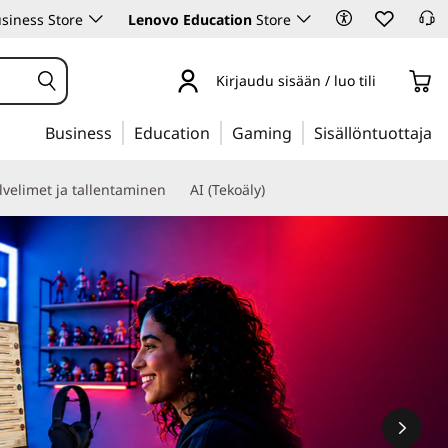
siness Store
Lenovo Education
Store
Kirjaudu sisään / luo tili
Business
Education
Gaming
Sisällöntuottaja
lvelimet ja tallentaminen
AI (Tekoäly)