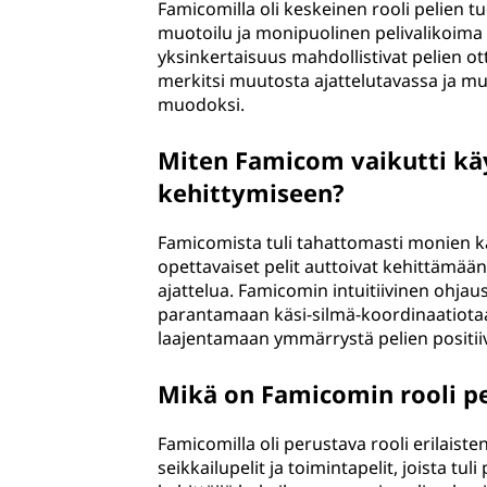
Famicomilla oli keskeinen rooli pelien t
muotoilu ja monipuolinen pelivalikoima h
yksinkertaisuus mahdollistivat pelien 
merkitsi muutosta ajattelutavassa ja muu
muodoksi.
Miten Famicom vaikutti käy
kehittymiseen?
Famicomista tuli tahattomasti monien käy
opettavaiset pelit auttoivat kehittämään
ajattelua. Famicomin intuitiivinen ohja
parantamaan käsi-silmä-koordinaatiotaa
laajentamaan ymmärrystä pelien positiivis
Mikä on Famicomin rooli pe
Famicomilla oli perustava rooli erilaiste
seikkailupelit ja toimintapelit, joista t