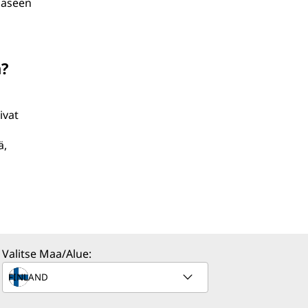
kaaseen
n?
ivat
ä,
Valitse Maa/Alue: