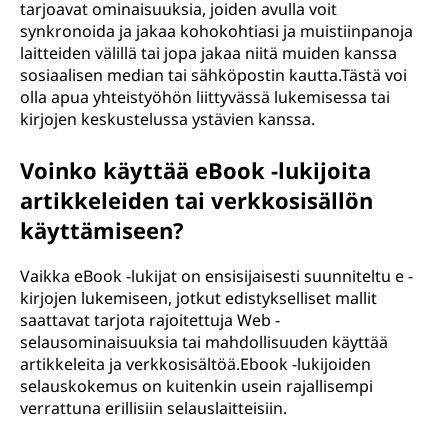
tarjoavat ominaisuuksia, joiden avulla voit
synkronoida ja jakaa kohokohtiasi ja muistiinpanoja
laitteiden välillä tai jopa jakaa niitä muiden kanssa
sosiaalisen median tai sähköpostin kautta.Tästä voi
olla apua yhteistyöhön liittyvässä lukemisessa tai
kirjojen keskustelussa ystävien kanssa.
Voinko käyttää eBook -lukijoita
artikkeleiden tai verkkosisällön
käyttämiseen?
Vaikka eBook -lukijat on ensisijaisesti suunniteltu e -
kirjojen lukemiseen, jotkut edistykselliset mallit
saattavat tarjota rajoitettuja Web -
selausominaisuuksia tai mahdollisuuden käyttää
artikkeleita ja verkkosisältöä.Ebook -lukijoiden
selauskokemus on kuitenkin usein rajallisempi
verrattuna erillisiin selauslaitteisiin.