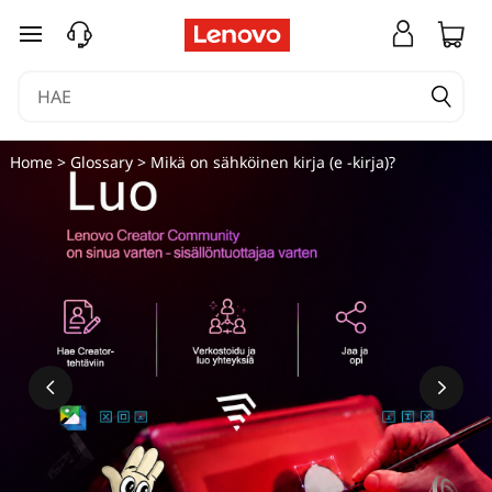
M
siirry pääsisältöön
i
k
ä
Home
>
Glossary
> Mikä on sähköinen kirja (e -kirja)?
o
n
s
ä
h
k