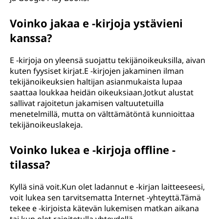
Voinko jakaa e -kirjoja ystävieni
kanssa?
E -kirjoja on yleensä suojattu tekijänoikeuksilla, aivan
kuten fyysiset kirjat.E -kirjojen jakaminen ilman
tekijänoikeuksien haltijan asianmukaista lupaa
saattaa loukkaa heidän oikeuksiaan.Jotkut alustat
sallivat rajoitetun jakamisen valtuutetuilla
menetelmillä, mutta on välttämätöntä kunnioittaa
tekijänoikeuslakeja.
Voinko lukea e -kirjoja offline -
tilassa?
Kyllä sinä voit.Kun olet ladannut e -kirjan laitteeseesi,
voit lukea sen tarvitsematta Internet -yhteyttä.Tämä
tekee e -kirjoista kätevän lukemisen matkan aikana