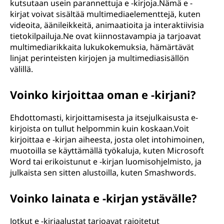
kutsutaan usein parannettuja e -kirjoja.Nämä e -
kirjat voivat sisältää multimediaelementtejä, kuten
videoita, äänileikkeitä, animaatioita ja interaktiivisia
tietokilpailuja.Ne ovat kiinnostavampia ja tarjoavat
multimediarikkaita lukukokemuksia, hämärtävät
linjat perinteisten kirjojen ja multimediasisällön
välillä.
Voinko kirjoittaa oman e -kirjani?
Ehdottomasti, kirjoittamisesta ja itsejulkaisusta e-
kirjoista on tullut helpommin kuin koskaan.Voit
kirjoittaa e -kirjan aiheesta, josta olet intohimoinen,
muotoilla se käyttämällä työkaluja, kuten Microsoft
Word tai erikoistunut e -kirjan luomisohjelmisto, ja
julkaista sen sitten alustoilla, kuten Smashwords.
Voinko lainata e -kirjan ystävälle?
Jotkut e -kirjaalustat tarjoavat rajoitetut