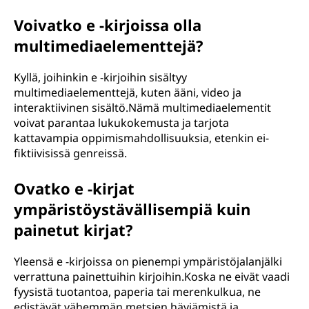
Voivatko e -kirjoissa olla
multimediaelementtejä?
Kyllä, joihinkin e -kirjoihin sisältyy
multimediaelementtejä, kuten ääni, video ja
interaktiivinen sisältö.Nämä multimediaelementit
voivat parantaa lukukokemusta ja tarjota
kattavampia oppimismahdollisuuksia, etenkin ei-
fiktiivisissä genreissä.
Ovatko e -kirjat
ympäristöystävällisempiä kuin
painetut kirjat?
Yleensä e -kirjoissa on pienempi ympäristöjalanjälki
verrattuna painettuihin kirjoihin.Koska ne eivät vaadi
fyysistä tuotantoa, paperia tai merenkulkua, ne
edistävät vähemmän metsien häviämistä ja