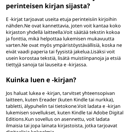
perinteisen kirjan sijasta?
e
-
E -kirjat tarjoavat useita etuja perinteisiin kirjoihin
nähden.Ne ovat kannettavia, joten voit kantaa koko
k
kirjaston yhdellä laitteella.Voit säätää tekstin kokoa
ja fonttia, mikä helpottaa lukemisen mukavuutta
i
varten.Ne ovat myös ympäristöystävällisiä, koska ne
eivät vaadi paperia tai fyysistä jakelua.Lisäksi voit
r
usein korostaa tekstiä, lisätä muistiinpanoja ja etsiä
tiettyjä sanoja tai lauseita e -kirjassa.
j
Kuinka luen e -kirjan?
a
Jos haluat lukea e -kirjan, tarvitset yhteensopivan
)
laitteen, kuten Ereader (kuten Kindle tai nurkka),
tabletti, älypuhelin tai tietokone.Voit ladata e -kirjan
?
lukemisen sovellukset, kuten Kindle tai Adobe Digital
Editions.Kun sovellus on asennettu, voit ladata
ilmaisia tai jopa lainata kirjastoista, jotka tarjoavat