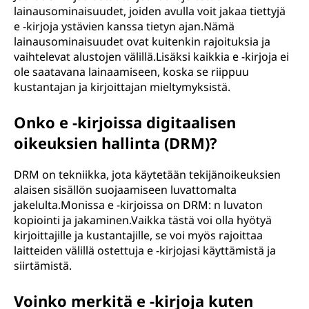
lainausominaisuudet, joiden avulla voit jakaa tiettyjä
e -kirjoja ystävien kanssa tietyn ajan.Nämä
lainausominaisuudet ovat kuitenkin rajoituksia ja
vaihtelevat alustojen välillä.Lisäksi kaikkia e -kirjoja ei
ole saatavana lainaamiseen, koska se riippuu
kustantajan ja kirjoittajan mieltymyksistä.
Onko e -kirjoissa digitaalisen
oikeuksien hallinta (DRM)?
DRM on tekniikka, jota käytetään tekijänoikeuksien
alaisen sisällön suojaamiseen luvattomalta
jakelulta.Monissa e -kirjoissa on DRM: n luvaton
kopiointi ja jakaminen.Vaikka tästä voi olla hyötyä
kirjoittajille ja kustantajille, se voi myös rajoittaa
laitteiden välillä ostettuja e -kirjojasi käyttämistä ja
siirtämistä.
Voinko merkitä e -kirjoja kuten