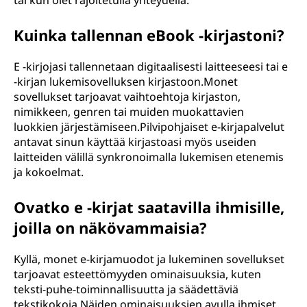
tai kun olet rajoitetulla yhteydellä.
Kuinka tallennan eBook -kirjastoni?
E -kirjojasi tallennetaan digitaalisesti laitteeseesi tai e
-kirjan lukemisovelluksen kirjastoon.Monet
sovellukset tarjoavat vaihtoehtoja kirjaston,
nimikkeen, genren tai muiden muokattavien
luokkien järjestämiseen.Pilvipohjaiset e-kirjapalvelut
antavat sinun käyttää kirjastoasi myös useiden
laitteiden välillä synkronoimalla lukemisen etenemis
ja kokoelmat.
Ovatko e -kirjat saatavilla ihmisille,
joilla on näkövammaisia?
Kyllä, monet e-kirjamuodot ja lukeminen sovellukset
tarjoavat esteettömyyden ominaisuuksia, kuten
teksti-puhe-toiminnallisuutta ja säädettäviä
tekstikokoja.Näiden ominaisuuksien avulla ihmiset,