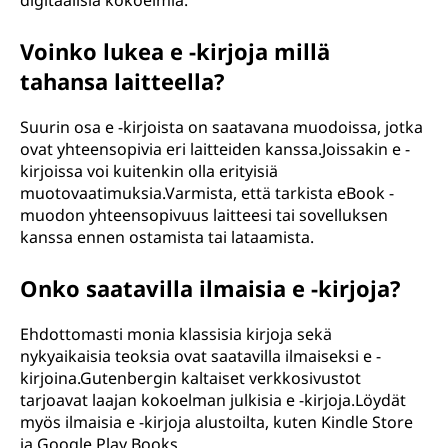
digitaalisia kokoelmia.
Voinko lukea e -kirjoja millä
tahansa laitteella?
Suurin osa e -kirjoista on saatavana muodoissa, jotka
ovat yhteensopivia eri laitteiden kanssa.Joissakin e -
kirjoissa voi kuitenkin olla erityisiä
muotovaatimuksia.Varmista, että tarkista eBook -
muodon yhteensopivuus laitteesi tai sovelluksen
kanssa ennen ostamista tai lataamista.
Onko saatavilla ilmaisia e -kirjoja?
Ehdottomasti monia klassisia kirjoja sekä
nykyaikaisia teoksia ovat saatavilla ilmaiseksi e -
kirjoina.Gutenbergin kaltaiset verkkosivustot
tarjoavat laajan kokoelman julkisia e -kirjoja.Löydät
myös ilmaisia e -kirjoja alustoilta, kuten Kindle Store
ja Google Play Books.