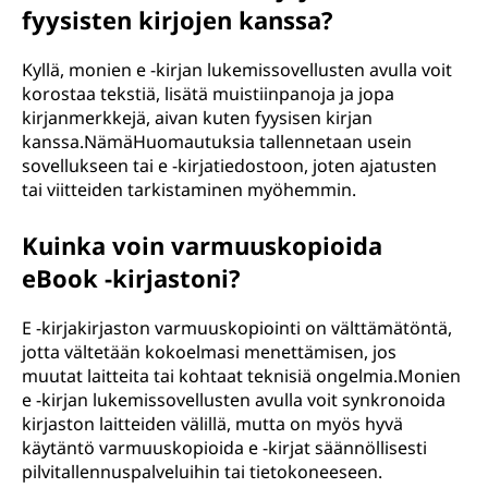
fyysisten kirjojen kanssa?
Kyllä, monien e -kirjan lukemissovellusten avulla voit
korostaa tekstiä, lisätä muistiinpanoja ja jopa
kirjanmerkkejä, aivan kuten fyysisen kirjan
kanssa.NämäHuomautuksia tallennetaan usein
sovellukseen tai e -kirjatiedostoon, joten ajatusten
tai viitteiden tarkistaminen myöhemmin.
Kuinka voin varmuuskopioida
eBook -kirjastoni?
E -kirjakirjaston varmuuskopiointi on välttämätöntä,
jotta vältetään kokoelmasi menettämisen, jos
muutat laitteita tai kohtaat teknisiä ongelmia.Monien
e -kirjan lukemissovellusten avulla voit synkronoida
kirjaston laitteiden välillä, mutta on myös hyvä
käytäntö varmuuskopioida e -kirjat säännöllisesti
pilvitallennuspalveluihin tai tietokoneeseen.