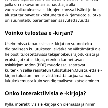
joilla on näkövammaisia, nauttia ja olla
vuorovaikutuksessa e -kirjojen kanssa.Lisäksi jotkut
alustat tarjoavat erikoistuneita e -kirjamuotoja, jotka
on suunniteltu parantamaan saavutettavuutta.
Voinko tulostaa e -kirjan?
Useimmissa tapauksissa e -kirjat on suunniteltu
digitaaliseen kulutukseen, eivätkä ne välttämättä ole
helposti tulostettavissa tekijänoikeusrajoituksista ja
eroista.Jotkut e -kirjat, etenkin kannettavan
asiakirjamuodon (PDF) muodossa, saattavat
kuitenkin sallia rajoitetun tulostuksen.Muista, että e -
kirjan tulostaminen ei välttämättä tarjoa samaa
lukukokemusta kuin sen digitaalisesti katseleminen.
Onko interaktiivisia e -kirjoja?
Kyllä, interaktiivisia e -kirjoja on olemassa ja niihin