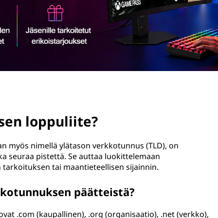
en loppuliite?
an myös nimellä ylätason verkkotunnus (TLD), on
a seuraa pistettä. Se auttaa luokittelemaan
tarkoituksen tai maantieteellisen sijainnin.
kkotunnuksen päätteistä?
ovat .com (kaupallinen), .org (organisaatio), .net (verkko),