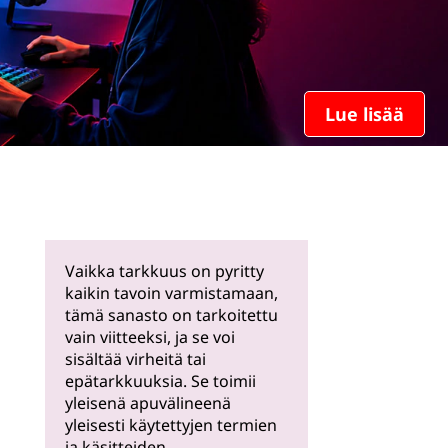
Lue lisää
Vaikka tarkkuus on pyritty
kaikin tavoin varmistamaan,
tämä sanasto on tarkoitettu
vain viitteeksi, ja se voi
sisältää virheitä tai
epätarkkuuksia. Se toimii
yleisenä apuvälineenä
yleisesti käytettyjen termien
ja käsitteiden