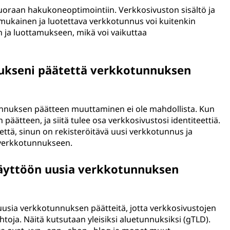
uoraan hakukoneoptimointiin. Verkkosivuston sisältö ja
nmukainen ja luotettava verkkotunnus voi kuitenkin
in ja luottamukseen, mikä voi vaikuttaa
ukseni päätettä verkkotunnuksen
unnuksen päätteen muuttaminen ei ole mahdollista. Kun
 päätteen, ja siitä tulee osa verkkosivustosi identiteettiä.
ttä, sinun on rekisteröitävä uusi verkkotunnus ja
n verkkotunnukseen.
käyttöön uusia verkkotunnuksen
 uusia verkkotunnuksen päätteitä, jotta verkkosivustojen
ehtoja. Näitä kutsutaan yleisiksi aluetunnuksiksi (gTLD).