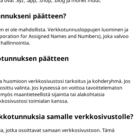
ovat .xyz, .app, .shop, .blog ja monet muut.
nnukseni päätteen?
ei ole mahdollista. Verkkotunnusloppujen luominen ja
orporation for Assigned Names and Numbers), joka valvoo
hallinnointia.
kotunnuksen päätteen
ta huomioon verkkosivustosi tarkoitus ja kohderyhmä. Jos
osittu valinta. Jos kyseessä on voittoa tavoittelematon
 myös maantieteellistä sijaintia tai alakohtaisia
kkosivustosi toimialan kanssa.
rkkotunnuksia samalle verkkosivustolle?
ksia, jotka osoittavat samaan verkkosivustoon. Tämä