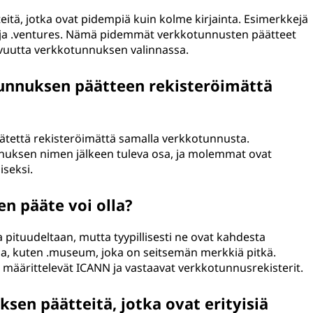
itä, jotka ovat pidempiä kuin kolme kirjainta. Esimerkkejä
al ja .ventures. Nämä pidemmät verkkotunnusten päätteet
vuutta verkkotunnuksen valinnassa.
unnuksen päätteen rekisteröimättä
äätettä rekisteröimättä samalla verkkotunnusta.
nuksen nimen jälkeen tuleva osa, ja molemmat ovat
iseksi.
n pääte voi olla?
pituudeltaan, mutta tyypillisesti ne ovat kahdesta
a, kuten .museum, joka on seitsemän merkkiä pitkä.
määrittelevät ICANN ja vastaavat verkkotunnusrekisterit.
en päätteitä, jotka ovat erityisiä