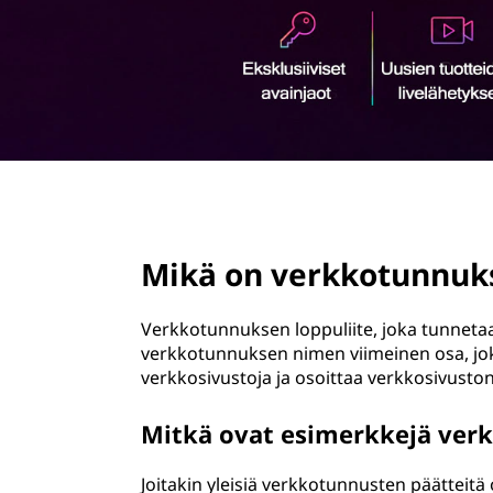
k
ö
o
n
t
u
n
page hero 2/3
n
Mikä on verkkotunnuks
u
k
Verkkotunnuksen loppuliite, joka tunneta
verkkotunnuksen nimen viimeinen osa, jok
s
verkkosivustoja ja osoittaa verkkosivuston 
e
Mitkä ovat esimerkkejä ver
n
Joitakin yleisiä verkkotunnusten päätteitä 