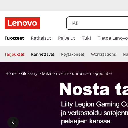
M
i
k
s
i
Tuotteet
Ratkaisut
Palvelut
Tuki
Tietoa Lenovo
ä
i
r
o
Tarjoukset
Kannettavat
Pöytäkoneet
Workstations
Nä
r
y
n
p
Home
>
Glossary
> Mikä on verkkotunnuksen loppuliite?
ä
v
ä
s
e
i
s
r
ä
l
k
t
ö