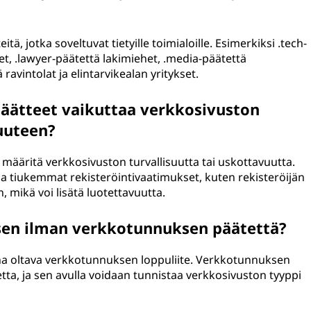
, jotka soveltuvat tietyille toimialoille. Esimerkiksi .tech-
et, .lawyer-päätettä lakimiehet, .media-päätettä
ravintolat ja elintarvikealan yritykset.
äätteet vaikuttaa verkkosivuston
vuuteen?
määritä verkkosivuston turvallisuutta tai uskottavuutta.
olla tiukemmat rekisteröintivaatimukset, kuten rekisteröijän
, mikä voi lisätä luotettavuutta.
en ilman verkkotunnuksen päätettä?
na oltava verkkotunnuksen loppuliite. Verkkotunnuksen
tta, ja sen avulla voidaan tunnistaa verkkosivuston tyyppi