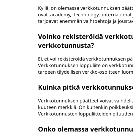
Kyllä, on olemassa verkkotunnuksen päätte
ovat .academy, .technology, .internation
tarjoavat enemmän vaihtoehtoja ja jousta
Voinko rekisteröidä verkkot
verkkotunnusta?
Ei, et voi rekisteröidä verkkotunnuksen p
Verkkotunnuksen loppuliite on verkkotun
tarpeen täydellisen verkko-osoitteen luom
Kuinka pitkä verkkotunnukse
Verkkotunnuksen päätteet voivat vaihdella 
kuuteen merkkiä. On kuitenkin poikkeuksi
Verkkotunnusten loppuliitteiden pituuden 
Onko olemassa verkkotunnuks