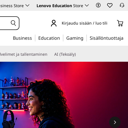
siness Store
Lenovo Education
Store
Kirjaudu sisään / luo tili
Business
Education
Gaming
Sisällöntuottaja
lvelimet ja tallentaminen
AI (Tekoäly)