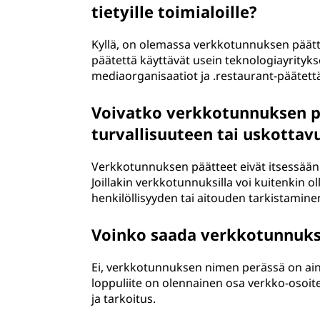
tietyille toimialoille?
Kyllä, on olemassa verkkotunnuksen päätteitä
päätettä käyttävät usein teknologiayrityks
mediaorganisaatiot ja .restaurant-päätettä 
Voivatko verkkotunnuksen p
turvallisuuteen tai uskotta
Verkkotunnuksen päätteet eivät itsessään 
Joillakin verkkotunnuksilla voi kuitenkin 
henkilöllisyyden tai aitouden tarkistaminen
Voinko saada verkkotunnuks
Ei, verkkotunnuksen nimen perässä on ai
loppuliite on olennainen osa verkko-osoite
ja tarkoitus.