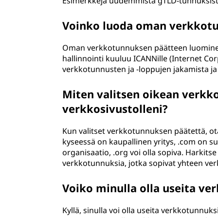
Esimerkkejä uudemmista gTLD-tunnuksista 
Voinko luoda oman verkkotu
Oman verkkotunnuksen päätteen luominen 
hallinnointi kuuluu ICANNille (Internet C
verkkotunnusten ja -loppujen jakamista ja 
Miten valitsen oikean verk
verkkosivustolleni?
Kun valitset verkkotunnuksen päätettä, o
kyseessä on kaupallinen yritys, .com on su
organisaatio, .org voi olla sopiva. Harkitse
verkkotunnuksia, jotka sopivat yhteen ver
Voiko minulla olla useita ve
Kyllä, sinulla voi olla useita verkkotunnu