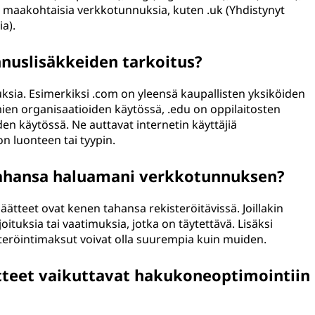
yös maakohtaisia verkkotunnuksia, kuten .uk (Yhdistynyt
ia).
nnuslisäkkeiden tarkoitus?
ksia. Esimerkiksi .com on yleensä kaupallisten yksiköiden
mien organisaatioiden käytössä, .edu on oppilaitosten
den käytössä. Ne auttavat internetin käyttäjiä
n luonteen tai tyypin.
tahansa haluamani verkkotunnuksen?
tteet ovat kenen tahansa rekisteröitävissä. Joillakin
oituksia tai vaatimuksia, jotka on täytettävä. Lisäksi
steröintimaksut voivat olla suurempia kuin muiden.
teet vaikuttavat hakukoneoptimointiin