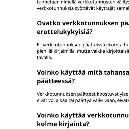
tunnetaan nimellä verkkotunnusten välitys 
verkkotunnuksia syöttävät käyttäjät samal
Ovatko verkkotunnuksen päät
erottelukykyisiä?
Ei, verkkotunnuksen päätteissä ei oteta hu
pienillä kirjaimilla, mutta vaikka kirjoittaisi
tavalla.
Voinko käyttää mitä tahans
päätteessä?
Verkkotunnuksen päätteet koostuvat yleensä 
eivät voi alkaa tai päättyä väliviivaan, eivä
Voinko käyttää verkkotunnuk
kolme kirjainta?