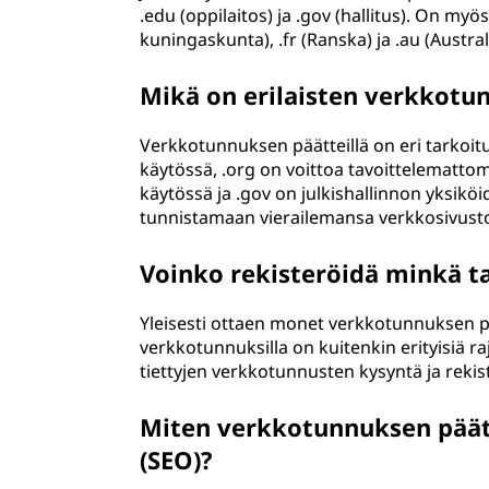
.edu (oppilaitos) ja .gov (hallitus). On m
p
kuningaskunta), .fr (Ranska) ja .au (Austral
ä
Mikä on erilaisten verkkotu
ä
Verkkotunnuksen päätteillä on eri tarkoitu
t
käytössä, .org on voittoa tavoittelematto
käytössä ja .gov on julkishallinnon yksiköi
e
tunnistamaan vierailemansa verkkosivusto
?
Voinko rekisteröidä minkä 
Yleisesti ottaen monet verkkotunnuksen pää
verkkotunnuksilla on kuitenkin erityisiä raj
tiettyjen verkkotunnusten kysyntä ja reki
Miten verkkotunnuksen päät
(SEO)?