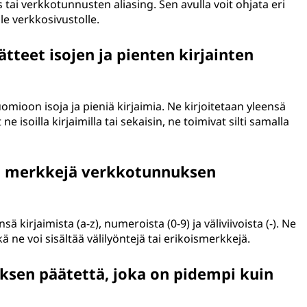
tai verkkotunnusten aliasing. Sen avulla voit ohjata eri
le verkkosivustolle.
teet isojen ja pienten kirjainten
omioon isoja ja pieniä kirjaimia. Ne kirjoitetaan yleensä
t ne isoilla kirjaimilla tai sekaisin, ne toimivat silti samalla
a merkkejä verkkotunnuksen
kirjaimista (a-z), numeroista (0-9) ja väliviivoista (-). Ne
tkä ne voi sisältää välilyöntejä tai erikoismerkkejä.
sen päätettä, joka on pidempi kuin