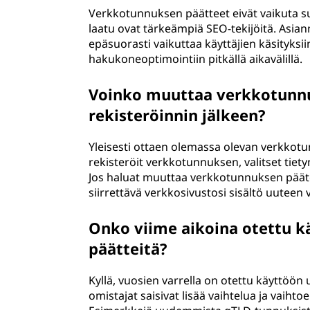
Verkkotunnuksen päätteet eivät vaikuta s
laatu ovat tärkeämpiä SEO-tekijöitä. Asia
epäsuorasti vaikuttaa käyttäjien käsityksi
hakukoneoptimointiin pitkällä aikavälillä.
Voinko muuttaa verkkotunn
rekisteröinnin jälkeen?
Yleisesti ottaen olemassa olevan verkkot
rekisteröit verkkotunnuksen, valitset tietyn
Jos haluat muuttaa verkkotunnuksen pääte
siirrettävä verkkosivustosi sisältö uutee
Onko viime aikoina otettu 
päätteitä?
Kyllä, vuosien varrella on otettu käyttöön
omistajat saisivat lisää vaihtelua ja vaihto