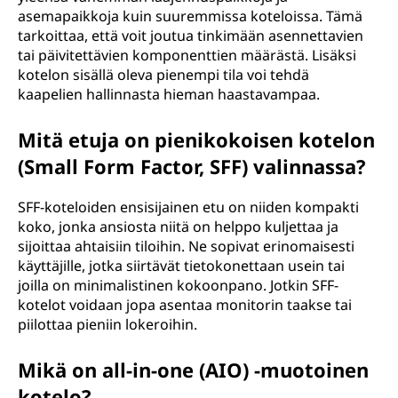
asemapaikkoja kuin suuremmissa koteloissa. Tämä
tarkoittaa, että voit joutua tinkimään asennettavien
tai päivitettävien komponenttien määrästä. Lisäksi
kotelon sisällä oleva pienempi tila voi tehdä
kaapelien hallinnasta hieman haastavampaa.
Mitä etuja on pienikokoisen kotelon
(Small Form Factor, SFF) valinnassa?
SFF-koteloiden ensisijainen etu on niiden kompakti
koko, jonka ansiosta niitä on helppo kuljettaa ja
sijoittaa ahtaisiin tiloihin. Ne sopivat erinomaisesti
käyttäjille, jotka siirtävät tietokonettaan usein tai
joilla on minimalistinen kokoonpano. Jotkin SFF-
kotelot voidaan jopa asentaa monitorin taakse tai
piilottaa pieniin lokeroihin.
Mikä on all-in-one (AIO) -muotoinen
kotelo?