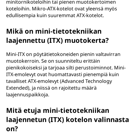
minitornikoteloihin tai pienen muotokertoimen
koteloihin. Mikro-ATX-kotelot ovat yleensä myös
edullisempia kuin suuremmat ATX-kotelot.
Mikä on mini-tietotekniikan
laajennettu (ITX) muotokerta?
Mini-ITX on pöytätietokoneiden pienin valtavirran
muotokerroin. Se on suunniteltu erittäin
pienikokoiseksi ja tarjoaa silti perustoiminnot. Mini-
ITX-emolevyt ovat huomattavasti pienempiä kuin
tavalliset ATX-emolevyt (Advanced Technology
Extended), ja niissä on rajoitettu määrä
laajennuspaikkoja.
Mitä etuja mini-tietotekniikan
laajennetun (ITX) kotelon valinnasta
on?