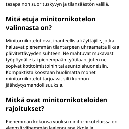
tasapainon suorituskyvyn ja tilansäästön välillä.
Mitä etuja minitornikotelon
valinnasta on?
Minitornikotelot ovat ihanteellisia käyttäjille, jotka
haluavat pienemmän tilantarpeen uhraamatta liikaa
päivitettävyyden suhteen. Ne mahtuvat mukavasti
työpöydälle tai pienempään työtilaan, joten ne
sopivat kotitoimistoihin tai asuntolahuoneisiin.
Kompaktista koostaan huolimatta monet
minitornikotelot tarjoavat silti kunnon
jäähdytysmahdollisuuksia.
Mitkä ovat minitornikoteloiden
rajoitukset?
Pienemmän kokonsa vuoksi minitornikoteloissa on
yleensä vähemmän laajennuspaikkoja ja