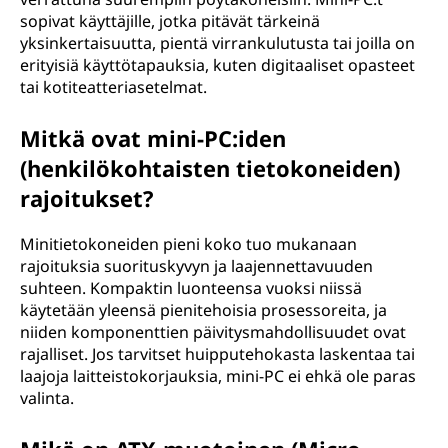
sopivat käyttäjille, jotka pitävät tärkeinä
yksinkertaisuutta, pientä virrankulutusta tai joilla on
erityisiä käyttötapauksia, kuten digitaaliset opasteet
tai kotiteatteriasetelmat.
Mitkä ovat mini-PC:iden
(henkilökohtaisten tietokoneiden)
rajoitukset?
Minitietokoneiden pieni koko tuo mukanaan
rajoituksia suorituskyvyn ja laajennettavuuden
suhteen. Kompaktin luonteensa vuoksi niissä
käytetään yleensä pienitehoisia prosessoreita, ja
niiden komponenttien päivitysmahdollisuudet ovat
rajalliset. Jos tarvitset huipputehokasta laskentaa tai
laajoja laitteistokorjauksia, mini-PC ei ehkä ole paras
valinta.