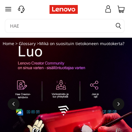
siirry pääsisältöön
Home
>
Glossary
>Mikä on suosituin tietokoneen muotokerta?