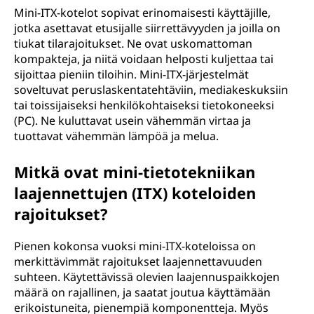
Mini-ITX-kotelot sopivat erinomaisesti käyttäjille,
jotka asettavat etusijalle siirrettävyyden ja joilla on
tiukat tilarajoitukset. Ne ovat uskomattoman
kompakteja, ja niitä voidaan helposti kuljettaa tai
sijoittaa pieniin tiloihin. Mini-ITX-järjestelmät
soveltuvat peruslaskentatehtäviin, mediakeskuksiin
tai toissijaiseksi henkilökohtaiseksi tietokoneeksi
(PC). Ne kuluttavat usein vähemmän virtaa ja
tuottavat vähemmän lämpöä ja melua.
Mitkä ovat mini-tietotekniikan
laajennettujen (ITX) koteloiden
rajoitukset?
Pienen kokonsa vuoksi mini-ITX-koteloissa on
merkittävimmät rajoitukset laajennettavuuden
suhteen. Käytettävissä olevien laajennuspaikkojen
määrä on rajallinen, ja saatat joutua käyttämään
erikoistuneita, pienempiä komponentteja. Myös