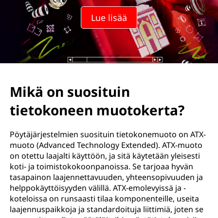
Lue lisää
Mikä on suosituin
tietokoneen muotokerta?
Pöytäjärjestelmien suosituin tietokonemuoto on ATX-
muoto (Advanced Technology Extended). ATX-muoto
on otettu laajalti käyttöön, ja sitä käytetään yleisesti
koti- ja toimistokokoonpanoissa. Se tarjoaa hyvän
tasapainon laajennettavuuden, yhteensopivuuden ja
helppokäyttöisyyden välillä. ATX-emolevyissä ja -
koteloissa on runsaasti tilaa komponenteille, useita
laajennuspaikkoja ja standardoituja liittimiä, joten se