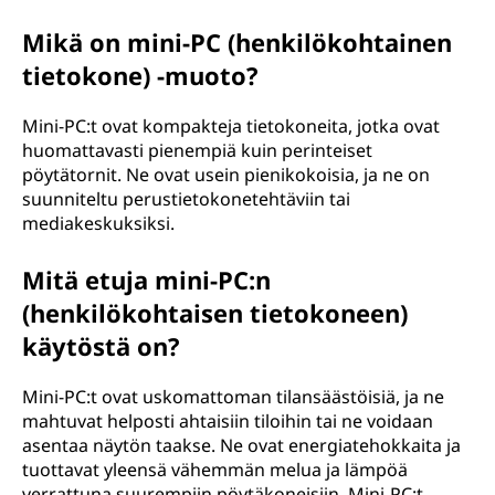
Mikä on mini-PC (henkilökohtainen
tietokone) -muoto?
Mini-PC:t ovat kompakteja tietokoneita, jotka ovat
huomattavasti pienempiä kuin perinteiset
pöytätornit. Ne ovat usein pienikokoisia, ja ne on
suunniteltu perustietokonetehtäviin tai
mediakeskuksiksi.
Mitä etuja mini-PC:n
(henkilökohtaisen tietokoneen)
käytöstä on?
Mini-PC:t ovat uskomattoman tilansäästöisiä, ja ne
mahtuvat helposti ahtaisiin tiloihin tai ne voidaan
asentaa näytön taakse. Ne ovat energiatehokkaita ja
tuottavat yleensä vähemmän melua ja lämpöä
verrattuna suurempiin pöytäkoneisiin. Mini-PC:t