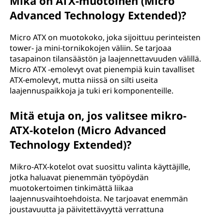
Mikä on ATX-muotoinen (Micro
Advanced Technology Extended)?
Micro ATX on muotokoko, joka sijoittuu perinteisten
tower- ja mini-tornikokojen väliin. Se tarjoaa
tasapainon tilansäästön ja laajennettavuuden välillä.
Micro ATX -emolevyt ovat pienempiä kuin tavalliset
ATX-emolevyt, mutta niissä on silti useita
laajennuspaikkoja ja tuki eri komponenteille.
Mitä etuja on, jos valitsee mikro-
ATX-kotelon (Micro Advanced
Technology Extended)?
Mikro-ATX-kotelot ovat suosittu valinta käyttäjille,
jotka haluavat pienemmän työpöydän
muotokertoimen tinkimättä liikaa
laajennusvaihtoehdoista. Ne tarjoavat enemmän
joustavuutta ja päivitettävyyttä verrattuna