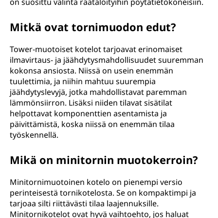
on suosittu valinta räätälöityihin pöytätietokoneisiin.
Mitkä ovat tornimuodon edut?
Tower-muotoiset kotelot tarjoavat erinomaiset
ilmavirtaus- ja jäähdytysmahdollisuudet suuremman
kokonsa ansiosta. Niissä on usein enemmän
tuulettimia, ja niihin mahtuu suurempia
jäähdytyslevyjä, jotka mahdollistavat paremman
lämmönsiirron. Lisäksi niiden tilavat sisätilat
helpottavat komponenttien asentamista ja
päivittämistä, koska niissä on enemmän tilaa
työskennellä.
Mikä on minitornin muotokerroin?
Minitornimuotoinen kotelo on pienempi versio
perinteisestä tornikotelosta. Se on kompaktimpi ja
tarjoaa silti riittävästi tilaa laajennuksille.
Minitornikotelot ovat hyvä vaihtoehto, jos haluat