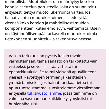
mahdollista. Muotoilukerroin määräytyy kotelon
koon ja asettelun perusteella, joka on suunniteltu
erityisesti tiettyä muotoilukerrointa varten. Jos
haluat vaihtaa muotokertoimen, se edellyttää
yleensä koko kotelon ja mahdollisesti muiden
komponenttien, kuten emolevyn, vaihtamista. Usein
on käytännöllisempää tarkastella muotokertoimia
tietokoneen suunnittelu- ja rakennusvaiheessa.
Vaikka tarkkuus on pyritty kaikin tavoin
varmistamaan, tämä sanasto on tarkoitettu vain
viitteeksi, ja se voi sisältää virheitä tai
epätarkkuuksia. Se toimii yleisenä apuvälineenä
yleisesti käytettyjen termien ja käsitteiden
ymmärtämiseksi. Jos haluat tarkkaa tietoa tai
apua tuotteistamme, suosittelemme vierailemaan
erityisellä
tukisivustollamme
, jossa tiimimme on
valmiina vastaamaan kaikkiin kysymyksiisi tai
huolenaiheisiisi.