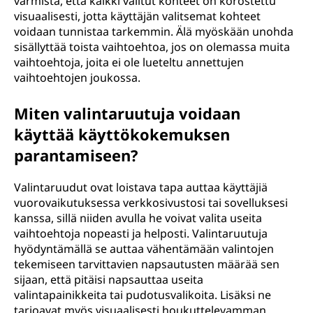
varmista, että kaikki valitut kohteet on korostettu
visuaalisesti, jotta käyttäjän valitsemat kohteet
voidaan tunnistaa tarkemmin. Älä myöskään unohda
sisällyttää toista vaihtoehtoa, jos on olemassa muita
vaihtoehtoja, joita ei ole lueteltu annettujen
vaihtoehtojen joukossa.
Miten valintaruutuja voidaan
käyttää käyttökokemuksen
parantamiseen?
Valintaruudut ovat loistava tapa auttaa käyttäjiä
vuorovaikutuksessa verkkosivustosi tai sovelluksesi
kanssa, sillä niiden avulla he voivat valita useita
vaihtoehtoja nopeasti ja helposti. Valintaruutuja
hyödyntämällä se auttaa vähentämään valintojen
tekemiseen tarvittavien napsautusten määrää sen
sijaan, että pitäisi napsauttaa useita
valintapainikkeita tai pudotusvalikoita. Lisäksi ne
tarjoavat myös visuaalisesti houkuttelevamman