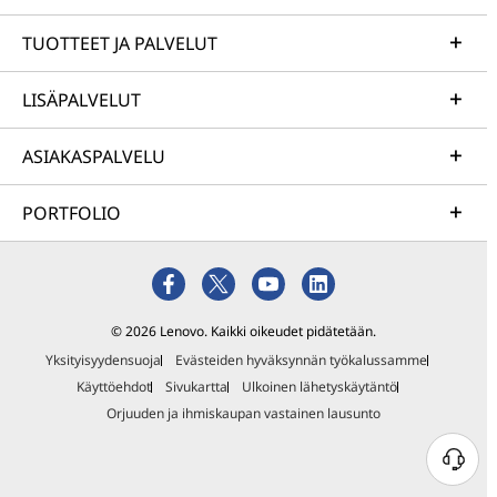
TUOTTEET JA PALVELUT
LISÄPALVELUT
ASIAKASPALVELU
PORTFOLIO
© 2026 Lenovo. Kaikki oikeudet pidätetään.
Yksityisyydensuoja
Evästeiden hyväksynnän työkalussamme
Käyttöehdot
Sivukartta
Ulkoinen lähetyskäytäntö
Orjuuden ja ihmiskaupan vastainen lausunto