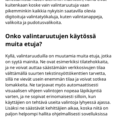
kuitenkaan koske vain valintaruutuja vaan
pikemminkin kaikkia nykyisin saatavilla olevia
digitoituja valintatyökaluja, kuten valintanappeja,
valikoita ja pudotusvalikoita.
Onko valintaruutujen käytössä
muita etuja?
Kyllä, valintaruuduilla on muutamia muita etuja, jotka
on syytä mainita. Ne ovat esimerkiksi tilatehokkaita,
ja ne voivat auttaa säästämään verkkosivujen tilaa
välttämällä suurten tekstinsyöttökenttien tarvetta,
sillä ne vievät usein enemmän tilaa ja voivat sotkea
lomakkeita. Ne tarjoavat myös automaattisesti
visuaalisen vihjeen valintojen nopeaa läpikäyntiä
varten, ja ne sopivat erinomaisesti silloin, kun
käyttäjien on tehtävä useita valintoja lyhyessä ajassa.
Lisäksi ne säästävät kehittäjien aikaa, koska niitä on
paljon helpompi hallita ohjelmallisesti sovelluksissa