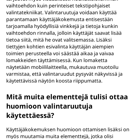
vaihtoehdon kuin perinteiset tekstipohjaiset
valintatekniikat. Valintaruutuja voidaan käyttää
parantamaan käyttäjäkokemusta entisestään
tarjoamalla hyödyllisiä vinkkejä ja tietoja kunkin
vaihtoehdon rinnalla, jolloin käyttäjät saavat lisää
tietoa siitä, mitä he ovat valitsemassa. Lisäksi
tiettyjen kohtien esivalinta käyttäjän aiempien
toimien perusteella voi säästää aikaa ja vaivaa
lomakkeiden täyttämisessä. Kun lomaketta
näytetään mobiililaitteella, mukautuva muotoilu
varmistaa, että valintaruudut pysyvät näkyvissä ja
käytettävissä näytön koosta riippumatta.
Mitä muita elementtejä tulisi ottaa
huomioon valintaruutuja
käytettäessä?
Käyttäjäkokemuksen huomioon ottamisen lisäksi on
myös muutamia muita elementtejä, jotka olisi