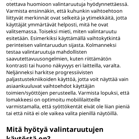
otettava huomioon valintaruutuja hyödynnettäessä.
Varmista ensinnäkin, että kuhunkin vaihtoehtoon
liittyvät merkinnät ovat selkeitä ja ytimekkäitä, jotta
käyttäjät ymmärtävät helposti, mitä he ovat
valitsemassa. Toiseksi mieti, miten valintaruutu
esitetään. Esimerkiksi käyttämällä vaihtokytkintä
perinteisen valintaruudun sijasta. Kolmanneksi
testaa valintaruutuja mahdollisten
saavutettavuusongelmien, kuten riittämätön
kontrasti tai huono näkyvyys eri laitteilla, varalta.
Neljänneksi harkitse progressiivisten
paljastustekniikoiden käyttöä, jotta voit näyttää vain
asiaankuuluvat vaihtoehdot käyttäjän
toimien/syöttöjen perusteella. Varmista lopuksi, että
lomakkeesi on optimoitu mobiililaitteille
varmistamalla, että syöttökentät eivät ole liian pieniä
tai että niitä ei ole vaikea valita pienillä näytöillä.
Mitä hyötyä valintaruutujen
käytöstä on?