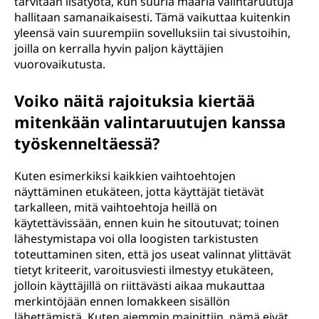
tarvitaan lisätyötä, kun suuria määriä valintaruutuja
hallitaan samanaikaisesti. Tämä vaikuttaa kuitenkin
yleensä vain suurempiin sovelluksiin tai sivustoihin,
joilla on kerralla hyvin paljon käyttäjien
vuorovaikutusta.
Voiko näitä rajoituksia kiertää
mitenkään valintaruutujen kanssa
työskenneltäessä?
Kuten esimerkiksi kaikkien vaihtoehtojen
näyttäminen etukäteen, jotta käyttäjät tietävät
tarkalleen, mitä vaihtoehtoja heillä on
käytettävissään, ennen kuin he sitoutuvat; toinen
lähestymistapa voi olla loogisten tarkistusten
toteuttaminen siten, että jos useat valinnat ylittävät
tietyt kriteerit, varoitusviesti ilmestyy etukäteen,
jolloin käyttäjillä on riittävästi aikaa mukauttaa
merkintöjään ennen lomakkeen sisällön
lähettämistä. Kuten aiemmin mainittiin, nämä eivät