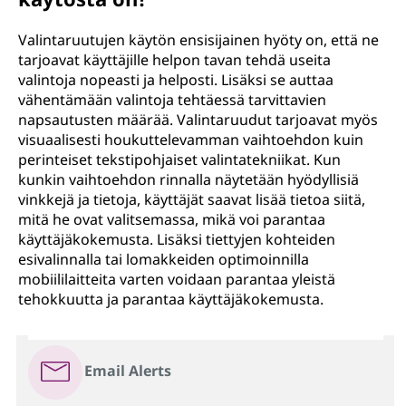
Valintaruutujen käytön ensisijainen hyöty on, että ne
tarjoavat käyttäjille helpon tavan tehdä useita
valintoja nopeasti ja helposti. Lisäksi se auttaa
vähentämään valintoja tehtäessä tarvittavien
napsautusten määrää. Valintaruudut tarjoavat myös
visuaalisesti houkuttelevamman vaihtoehdon kuin
perinteiset tekstipohjaiset valintatekniikat. Kun
kunkin vaihtoehdon rinnalla näytetään hyödyllisiä
vinkkejä ja tietoja, käyttäjät saavat lisää tietoa siitä,
mitä he ovat valitsemassa, mikä voi parantaa
käyttäjäkokemusta. Lisäksi tiettyjen kohteiden
esivalinnalla tai lomakkeiden optimoinnilla
mobiililaitteita varten voidaan parantaa yleistä
tehokkuutta ja parantaa käyttäjäkokemusta.
Email Alerts