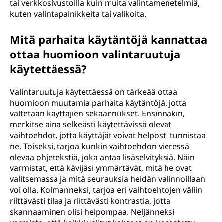
tai verkkosivustoilla kuin muita valintamenetelmiä,
kuten valintapainikkeita tai valikoita.
Mitä parhaita käytäntöjä kannattaa
ottaa huomioon valintaruutuja
käytettäessä?
Valintaruutuja käytettäessä on tärkeää ottaa
huomioon muutamia parhaita käytäntöjä, jotta
vältetään käyttäjien sekaannukset. Ensinnäkin,
merkitse aina selkeästi käytettävissä olevat
vaihtoehdot, jotta käyttäjät voivat helposti tunnistaa
ne. Toiseksi, tarjoa kunkin vaihtoehdon vieressä
olevaa ohjetekstiä, joka antaa lisäselvityksiä. Näin
varmistat, että kävijäsi ymmärtävät, mitä he ovat
valitsemassa ja mitä seurauksia heidän valinnoillaan
voi olla. Kolmanneksi, tarjoa eri vaihtoehtojen väliin
riittävästi tilaa ja riittävästi kontrastia, jotta
skannaaminen olisi helpompaa. Neljänneksi