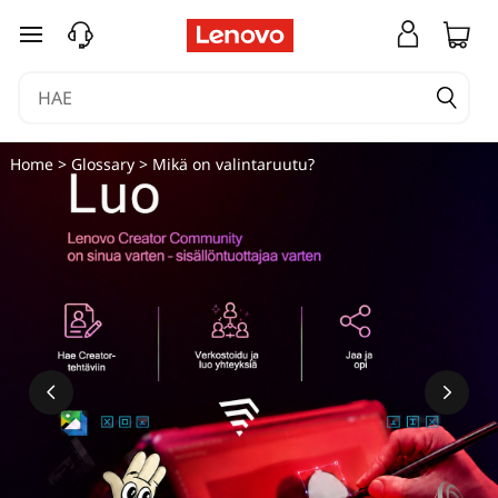
siirry pääsisältöön
Home
>
Glossary
> Mikä on valintaruutu?