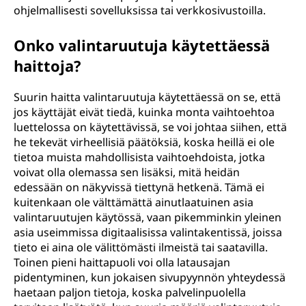
ohjelmallisesti sovelluksissa tai verkkosivustoilla.
Onko valintaruutuja käytettäessä
haittoja?
Suurin haitta valintaruutuja käytettäessä on se, että
jos käyttäjät eivät tiedä, kuinka monta vaihtoehtoa
luettelossa on käytettävissä, se voi johtaa siihen, että
he tekevät virheellisiä päätöksiä, koska heillä ei ole
tietoa muista mahdollisista vaihtoehdoista, jotka
voivat olla olemassa sen lisäksi, mitä heidän
edessään on näkyvissä tiettynä hetkenä. Tämä ei
kuitenkaan ole välttämättä ainutlaatuinen asia
valintaruutujen käytössä, vaan pikemminkin yleinen
asia useimmissa digitaalisissa valintakentissä, joissa
tieto ei aina ole välittömästi ilmeistä tai saatavilla.
Toinen pieni haittapuoli voi olla latausajan
pidentyminen, kun jokaisen sivupyynnön yhteydessä
haetaan paljon tietoja, koska palvelinpuolella