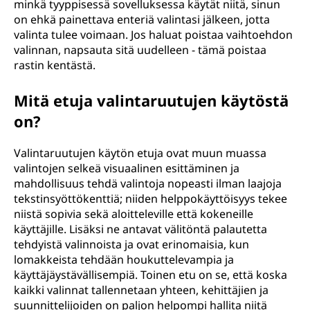
minkä tyyppisessä sovelluksessa käytät niitä, sinun
on ehkä painettava enteriä valintasi jälkeen, jotta
valinta tulee voimaan. Jos haluat poistaa vaihtoehdon
valinnan, napsauta sitä uudelleen - tämä poistaa
rastin kentästä.
Mitä etuja valintaruutujen käytöstä
on?
Valintaruutujen käytön etuja ovat muun muassa
valintojen selkeä visuaalinen esittäminen ja
mahdollisuus tehdä valintoja nopeasti ilman laajoja
tekstinsyöttökenttiä; niiden helppokäyttöisyys tekee
niistä sopivia sekä aloitteleville että kokeneille
käyttäjille. Lisäksi ne antavat välitöntä palautetta
tehdyistä valinnoista ja ovat erinomaisia, kun
lomakkeista tehdään houkuttelevampia ja
käyttäjäystävällisempiä. Toinen etu on se, että koska
kaikki valinnat tallennetaan yhteen, kehittäjien ja
suunnittelijoiden on paljon helpompi hallita niitä