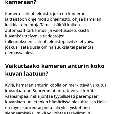
kameraan?
Kamera -laiteohjelmisto, joka on kameran
laitteistoon ohjelmoitu ohjelmisto, ohjaa kameran
kaikkia toimintoja.Tämä sisältää kaiken
automaattitarkennus- ja valotusasetuksista
kuvankäsittelyyn ja tiedostojen
tallennukseen.Laiteohjelmistopäivitykset voivat
joskus lisätä uusia ominaisuuksia tai parantaa
olemassa olevia.
Vaikuttaako kameran anturin koko
kuvan laatuun?
Kyllä, kameran anturin koolla on merkittävä vaikutus
kuvanlaatuun.Suuremmat anturit voivat kerätä
vaaleampaa, mikä johtaa tyypillisesti parempaan
kuvanlaatuun, etenkin hämärässä olosuhteissa.Heillä
on myös suurempi pinta -ala yksityiskohtien
sieppaamiseksi, mikä voi johtaa terävämpiin,