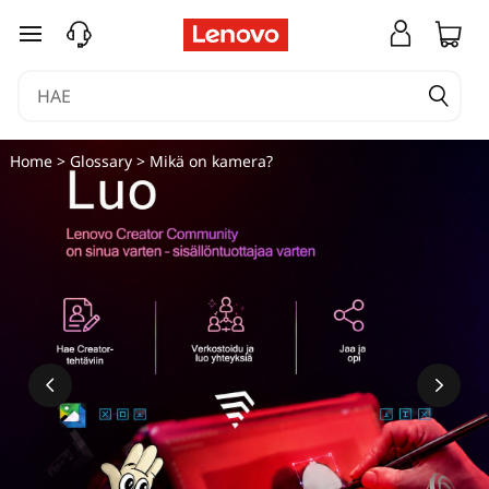
siirry pääsisältöön
Home
>
Glossary
> Mikä on kamera?