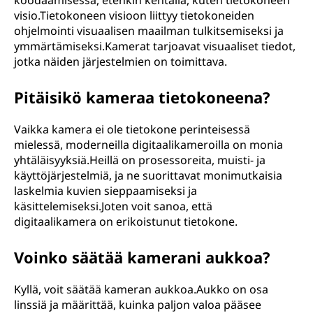
koodaamisessa, etenkin kentällä, kuten tietokoneen
visio.Tietokoneen visioon liittyy tietokoneiden
ohjelmointi visuaalisen maailman tulkitsemiseksi ja
ymmärtämiseksi.Kamerat tarjoavat visuaaliset tiedot,
jotka näiden järjestelmien on toimittava.
Pitäisikö kameraa tietokoneena?
Vaikka kamera ei ole tietokone perinteisessä
mielessä, moderneilla digitaalikameroilla on monia
yhtäläisyyksiä.Heillä on prosessoreita, muisti- ja
käyttöjärjestelmiä, ja ne suorittavat monimutkaisia
laskelmia kuvien sieppaamiseksi ja
käsittelemiseksi.Joten voit sanoa, että
digitaalikamera on erikoistunut tietokone.
Voinko säätää kamerani aukkoa?
Kyllä, voit säätää kameran aukkoa.Aukko on osa
linssiä ja määrittää, kuinka paljon valoa pääsee