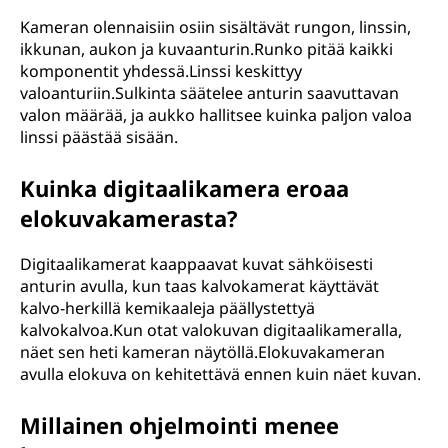
Kameran olennaisiin osiin sisältävät rungon, linssin,
ikkunan, aukon ja kuvaanturin.Runko pitää kaikki
komponentit yhdessä.Linssi keskittyy
valoanturiin.Sulkinta säätelee anturin saavuttavan
valon määrää, ja aukko hallitsee kuinka paljon valoa
linssi päästää sisään.
Kuinka digitaalikamera eroaa
elokuvakamerasta?
Digitaalikamerat kaappaavat kuvat sähköisesti
anturin avulla, kun taas kalvokamerat käyttävät
kalvo-herkillä kemikaaleja päällystettyä
kalvokalvoa.Kun otat valokuvan digitaalikameralla,
näet sen heti kameran näytöllä.Elokuvakameran
avulla elokuva on kehitettävä ennen kuin näet kuvan.
Millainen ohjelmointi menee