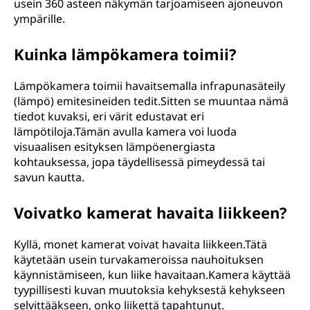
usein 360 asteen näkymän tarjoamiseen ajoneuvon
ympärille.
Kuinka lämpökamera toimii?
Lämpökamera toimii havaitsemalla infrapunasäteily
(lämpö) emitesineiden tedit.Sitten se muuntaa nämä
tiedot kuvaksi, eri värit edustavat eri
lämpötiloja.Tämän avulla kamera voi luoda
visuaalisen esityksen lämpöenergiasta
kohtauksessa, jopa täydellisessä pimeydessä tai
savun kautta.
Voivatko kamerat havaita liikkeen?
Kyllä, monet kamerat voivat havaita liikkeen.Tätä
käytetään usein turvakameroissa nauhoituksen
käynnistämiseen, kun liike havaitaan.Kamera käyttää
tyypillisesti kuvan muutoksia kehyksestä kehykseen
selvittääkseen, onko liikettä tapahtunut.