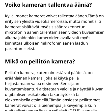
Voiko kameran tallentaa ääniä?
Kyllä, monet kamerat voivat tallentaa äänen.Tämä on
erityisen yleistä videokameroissa, mutta monet silti
kamerat sisältävät myös sisäänrakennetun
mikrofonin äänen tallentamiseen videon kuvaamisen
aikana.Joidenkin kameroiden avulla voit myös
kiinnittää ulkoisen mikrofonin äänen laadun
parantamiseksi.
Mikä on peilitön kamera?
Peilitön kamera, kuten nimestä voi päätellä, on
eräänlainen kamera, joka ei käytä peiliä
heijastamaan valoa etsimeen.Sen sijaan
kuvantamisanturi altistetaan valolle ja näyttää kuvan
digitaalisen esikatselun takanäytössä tai
elektronisella etsimellä.Tämän ansiosta peilittomat
kamerat voivat olla pienempiä ja kevyempiä kuin
digitaaliset yhden linssin refleksit (DSLR), samalla