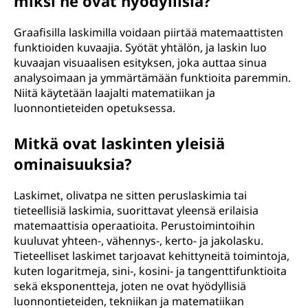
miksi ne ovat hyödyllisiä?
Graafisilla laskimilla voidaan piirtää matemaattisten
funktioiden kuvaajia. Syötät yhtälön, ja laskin luo
kuvaajan visuaalisen esityksen, joka auttaa sinua
analysoimaan ja ymmärtämään funktioita paremmin.
Niitä käytetään laajalti matematiikan ja
luonnontieteiden opetuksessa.
Mitkä ovat laskinten yleisiä
ominaisuuksia?
Laskimet, olivatpa ne sitten peruslaskimia tai
tieteellisiä laskimia, suorittavat yleensä erilaisia
matemaattisia operaatioita. Perustoimintoihin
kuuluvat yhteen-, vähennys-, kerto- ja jakolasku.
Tieteelliset laskimet tarjoavat kehittyneitä toimintoja,
kuten logaritmeja, sini-, kosini- ja tangenttifunktioita
sekä eksponentteja, joten ne ovat hyödyllisiä
luonnontieteiden, tekniikan ja matematiikan