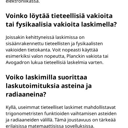
elektroniikassa.
Voinko löytää tieteellisiä vakioita
tai fysikaalisia vakioita laskimella?
Joissakin kehittyneissä laskimissa on
sisäänrakennettu tieteellisten ja fysikaalisten
vakioiden tietokanta. Voit nopeasti käyttää
esimerkiksi valon nopeutta, Planckin vakiota tai
Avogadron lukua tieteellisiä laskelmia varten.
Voiko laskimilla suorittaa
laskutoimituksia asteina ja
radiaaneina?
Kyllä, useimmat tieteelliset laskimet mahdollistavat
trigonometristen funktioiden vaihtamisen asteiden
ja radiaaneiden välillä. Tämä joustavuus on tärkeää
erilaisissa matemaattisissa sovelluksissa.