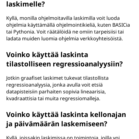
laskimelle?
Kyllä, monilla ohjelmoitavilla laskimilla voit luoda
ohjelmia käyttämällä ohjelmointikieliä, kuten BASICia
tai Pythonia. Voit räätälöidä ne omiin tarpeisiisi tai
ladata muiden luomia ohjelmia verkkoyhteisöistä.
Voinko käyttää laskinta
tilastolliseen regressioanalyysiin?
Jotkin graafiset laskimet tukevat tilastollista
regressioanalyysia, jonka avulla voit etsiä
datapisteisiin parhaiten sopivia lineaarisia,
kvadraattisia tai muita regressiomalleja.
Voinko käyttää laskinta kellonajan
ja päivämäärän laskemiseen?
Kyllä, joissakin laskimissa on toimintoja, joilla voi