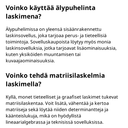
Voinko käyttää älypuhelinta
laskimena?
Älypuhelimissa on yleensä sisäänrakennettu
laskinsovellus, joka tarjoaa perus- ja tieteellisiä
toimintoja. Sovelluskaupoista löytyy myös monia
laskinsovelluksia, jotka tarjoavat lisäominaisuuksia,
kuten yksiköiden muuntamisen tai
kuvaajaominaisuuksia.
Voinko tehdä matriisilaskelmia
laskimella?
Kyllä, monet tieteelliset ja graafiset laskimet tukevat
matriisilaskentaa. Voit lisätä, vähentää ja kertoa
matriiseja sekä löytää niiden determinantteja ja
käänteislukuja, mikä on hyödyllistä
lineaarialgebrassa ja teknisissä sovelluksissa.