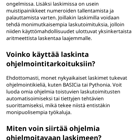
ongelmissa. Lisäksi laskimissa on usein
muistipainikkeet numeroiden tallentamista ja
palauttamista varten. Joillakin laskimilla voidaan
tehdä monimutkaisempia laskutoimituksia, jolloin
niiden käyttömahdollisuudet ulottuvat yksinkertaista
aritmeettista laskentaa laajemmalle.
Voinko käyttää laskinta
ohjelmointitarkoituksiin?
Ehdottomasti, monet nykyaikaiset laskimet tukevat
ohjelmointikieliä, kuten BASICia tai Pythonia. Voit
luoda omia ohjelmia toistuvien laskutoimitusten
automatisoimiseksi tai tiettyjen tehtävien
suorittamiseksi, mikä tekee niistä entistäkin
monipuolisempia työkaluja.
Miten voin siirtää ohjelmia
ohjelmoitavaan laskimeen?