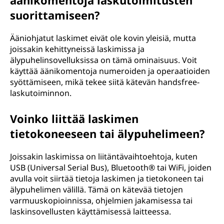
äänikomentoja laskutoimitusten
suorittamiseen?
Ääniohjatut laskimet eivät ole kovin yleisiä, mutta
joissakin kehittyneissä laskimissa ja
älypuhelinsovelluksissa on tämä ominaisuus. Voit
käyttää äänikomentoja numeroiden ja operaatioiden
syöttämiseen, mikä tekee siitä kätevän handsfree-
laskutoiminnon.
Voinko liittää laskimen
tietokoneeseen tai älypuhelimeen?
Joissakin laskimissa on liitäntävaihtoehtoja, kuten
USB (Universal Serial Bus), Bluetooth® tai WiFi, joiden
avulla voit siirtää tietoja laskimen ja tietokoneen tai
älypuhelimen välillä. Tämä on kätevää tietojen
varmuuskopioinnissa, ohjelmien jakamisessa tai
laskinsovellusten käyttämisessä laitteessa.