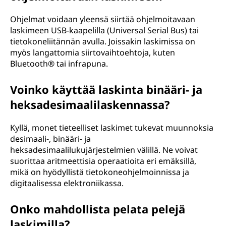
Ohjelmat voidaan yleensä siirtää ohjelmoitavaan
laskimeen USB-kaapelilla (Universal Serial Bus) tai
tietokoneliitännän avulla. Joissakin laskimissa on
myös langattomia siirtovaihtoehtoja, kuten
Bluetooth® tai infrapuna.
Voinko käyttää laskinta binääri- ja
heksadesimaalilaskennassa?
Kyllä, monet tieteelliset laskimet tukevat muunnoksia
desimaali-, binääri- ja
heksadesimaalilukujärjestelmien välillä. Ne voivat
suorittaa aritmeettisia operaatioita eri emäksillä,
mikä on hyödyllistä tietokoneohjelmoinnissa ja
digitaalisessa elektroniikassa.
Onko mahdollista pelata pelejä
laskimilla?