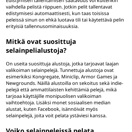
Edistymisen tallentamisen saatavuus voi kuitenkin
vaihdella pelistä riippuen. Jotkin pelit tallentavat
edistymisesi automaattisesti, kun taas toisissa
peleissä sinun on ehkä luotava tili tai käytettävä pelin
erityisiä tallennusominaisuuksia.
Mitkä ovat suosittuja
selainpelialustoja?
On useita suosittuja alustoja, jotka tarjoavat laajan
valikoiman selainpelejä. Tunnettuja alustoja ovat
esimerkiksi Kongregate, Miniclip, Armor Games ja
Newgrounds. Näillä alustoilla on sekoitus sekä indie-
pelejä että ammattilaisten kehittämiä pelejä, mikä
tarjoaa käyttäjille monipuolisen valikoiman
vaihtoehtoja. Lisäksi monet sosiaalisen median
alustat, kuten Facebook, isännöivät myös
selainpelejä, joita voit pelata ystäviesi kanssa.
Voiko selainpeleissä pelata