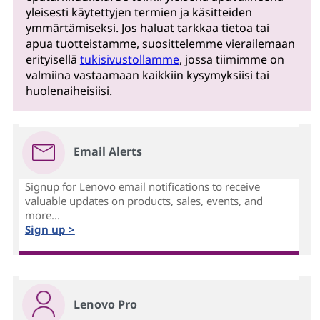
yleisesti käytettyjen termien ja käsitteiden
ymmärtämiseksi. Jos haluat tarkkaa tietoa tai
apua tuotteistamme, suosittelemme vierailemaan
erityisellä
tukisivustollamme
, jossa tiimimme on
valmiina vastaamaan kaikkiin kysymyksiisi tai
huolenaiheisiisi.
Email Alerts
Signup for Lenovo email notifications to receive
valuable updates on products, sales, events, and
more...
Sign up >
Lenovo Pro