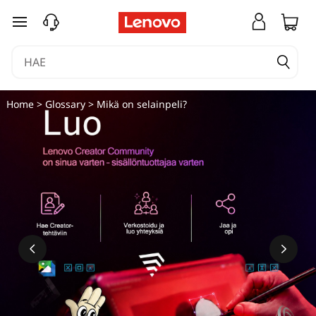
siirry pääsisältöön
Home
>
Glossary
> Mikä on selainpeli?