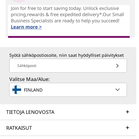
Join for free to start saving today. Unlock exclusive
pricing,rewards & free expedited delivery*.Our Small
Business Specialists are ready to help you succeed!
Learn more >
Syötä sähköpostiosoite, niin saat hyödylliset päivitykset
Sähköposti
Valitse Maa/Alue:
FINLAND
TIETOJA LENOVOSTA
RATKAISUT