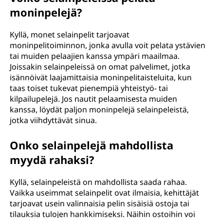
moninpelejä?
Kyllä, monet selainpelit tarjoavat
moninpelitoiminnon, jonka avulla voit pelata ystävien
tai muiden pelaajien kanssa ympäri maailmaa.
Joissakin selainpeleissä on omat palvelimet, jotka
isännöivät laajamittaisia moninpelitaisteluita, kun
taas toiset tukevat pienempiä yhteistyö- tai
kilpailupelejä. Jos nautit pelaamisesta muiden
kanssa, löydät paljon moninpelejä selainpeleistä,
jotka viihdyttävät sinua.
Onko selainpelejä mahdollista
myydä rahaksi?
Kyllä, selainpeleistä on mahdollista saada rahaa.
Vaikka useimmat selainpelit ovat ilmaisia, kehittäjät
tarjoavat usein valinnaisia pelin sisäisiä ostoja tai
tilauksia tulojen hankkimiseksi. Näihin ostoihin voi