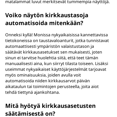
matalammat luvut merkitsevät tummempia näyttöjä.
Voiko näytön kirkkaustasoja
automatisoida mitenkään?
Onneksi kyllä! Monissa nykyaikaisissa kannettavissa
tietokoneissa on taustavaloanturit, jotka tunnistavat
automaattisesti ympäristön valaistustason ja
säätävät kirkkausasetukset sen mukaisesti, joten
sinun ei tarvitse huolehtia siitä, että teet tämän
manuaalisesti aina, kun siirryt tilasta toiseen. Lisäksi
useimmat nykyaikaiset käyttöjärjestelmät tarjoavat
myös ominaisuuksia, joiden avulla voit
automatisoida niiden kirkkausarvot päivän
aikataulun tai toimintojen perusteella, joita aiot
tehdä tiettynä ajankohtana.
Mitä hyötyä kirkkausasetusten
säätämisestä on?