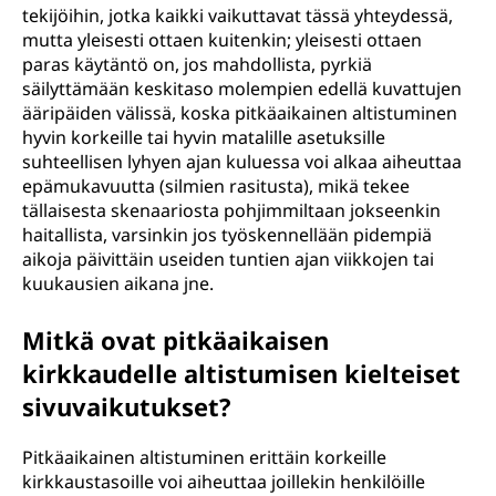
tekijöihin, jotka kaikki vaikuttavat tässä yhteydessä,
mutta yleisesti ottaen kuitenkin; yleisesti ottaen
paras käytäntö on, jos mahdollista, pyrkiä
säilyttämään keskitaso molempien edellä kuvattujen
ääripäiden välissä, koska pitkäaikainen altistuminen
hyvin korkeille tai hyvin matalille asetuksille
suhteellisen lyhyen ajan kuluessa voi alkaa aiheuttaa
epämukavuutta (silmien rasitusta), mikä tekee
tällaisesta skenaariosta pohjimmiltaan jokseenkin
haitallista, varsinkin jos työskennellään pidempiä
aikoja päivittäin useiden tuntien ajan viikkojen tai
kuukausien aikana jne.
Mitkä ovat pitkäaikaisen
kirkkaudelle altistumisen kielteiset
sivuvaikutukset?
Pitkäaikainen altistuminen erittäin korkeille
kirkkaustasoille voi aiheuttaa joillekin henkilöille