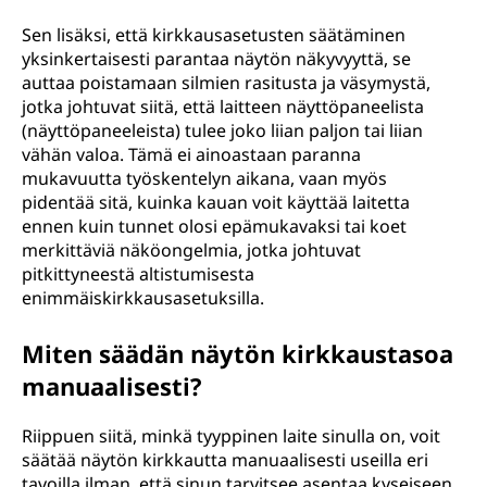
Sen lisäksi, että kirkkausasetusten säätäminen
yksinkertaisesti parantaa näytön näkyvyyttä, se
auttaa poistamaan silmien rasitusta ja väsymystä,
jotka johtuvat siitä, että laitteen näyttöpaneelista
(näyttöpaneeleista) tulee joko liian paljon tai liian
vähän valoa. Tämä ei ainoastaan paranna
mukavuutta työskentelyn aikana, vaan myös
pidentää sitä, kuinka kauan voit käyttää laitetta
ennen kuin tunnet olosi epämukavaksi tai koet
merkittäviä näköongelmia, jotka johtuvat
pitkittyneestä altistumisesta
enimmäiskirkkausasetuksilla.
Miten säädän näytön kirkkaustasoa
manuaalisesti?
Riippuen siitä, minkä tyyppinen laite sinulla on, voit
säätää näytön kirkkautta manuaalisesti useilla eri
tavoilla ilman, että sinun tarvitsee asentaa kyseiseen