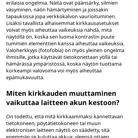
erilaisia ongelmia. Näitä ovat päänsärky, silmien
väsyminen, näön hämärtyminen ja joissakin
tapauksissa jopa verkkokalvon vaurioituminen.
Lisäksi tavallista alhaisemmat kirkkausasetukset
voivat myös aiheuttaa vaikeuksia nähdä, mitä
näytöllä on, koska sen luoma kontrastin puute
tummien elementtien kanssa aiheuttaa vaikeuksia.
Valoherkkyys (fotofobia) on myös yleinen ongelma
ihmisille, jotka käyttävät tietokonettaan yöllä tai
hämärässä ympäristössä, koska näytön tuottama
korkeampi valovoima voi myös aiheuttaa
epämukavuutta.
Miten kirkkauden muuttaminen
vaikuttaa laitteen akun kestoon?
On todettu, että mitä kirkkaammaksi kannettavan
tietokoneen, pöytätietokoneen tai muun
elektronisen laitteen näyttö on säädetty, sitä
enemmän se kuluttaa akkua; yleensä ottaen