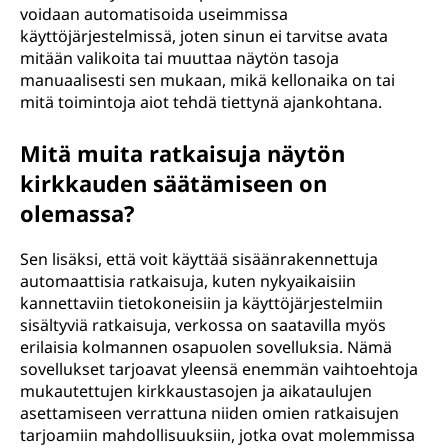
voidaan automatisoida useimmissa
käyttöjärjestelmissä, joten sinun ei tarvitse avata
mitään valikoita tai muuttaa näytön tasoja
manuaalisesti sen mukaan, mikä kellonaika on tai
mitä toimintoja aiot tehdä tiettynä ajankohtana.
Mitä muita ratkaisuja näytön
kirkkauden säätämiseen on
olemassa?
Sen lisäksi, että voit käyttää sisäänrakennettuja
automaattisia ratkaisuja, kuten nykyaikaisiin
kannettaviin tietokoneisiin ja käyttöjärjestelmiin
sisältyviä ratkaisuja, verkossa on saatavilla myös
erilaisia kolmannen osapuolen sovelluksia. Nämä
sovellukset tarjoavat yleensä enemmän vaihtoehtoja
mukautettujen kirkkaustasojen ja aikataulujen
asettamiseen verrattuna niiden omien ratkaisujen
tarjoamiin mahdollisuuksiin, jotka ovat molemmissa