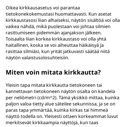
Oikea kirkkausasetus voi parantaa
tietokonekokemustasi huomattavasti. Kun asetat
kirkkaustasosi liian alhaiseksi, näytön sisältöä voi olla
vaikea nähdä, mikä puolestaan voi johtaa silmien
rasittumiseen pidemmän ajanjakson jälkeen.
Toisaalta liian korkea kirkkaustaso voi olla yhtä
haitallinen, koska se voi aiheuttaa häikäisyä ja
rasittaa silmiäsi, kun yrität jatkuvasti säätää niitä
näytön valaistusolosuhteisiin.
Miten voin mitata kirkkautta?
Yleisin tapa mitata kirkkautta tietokoneen tai
kannettavan tietokoneen näytön osalta on kandela
per neliömetri (cd/m^2). Tämä yksikkö mittaa, kuinka
paljon valoa tietty alue säteilee sekunnissa, ja se on
paras tapa ymmärtää, kuinka kirkas tai himmeä
näyttö todella on. Yleisesti ottaen korkeammat luvut
merkitsevät kirkkaampia näyttöjä, kun taas