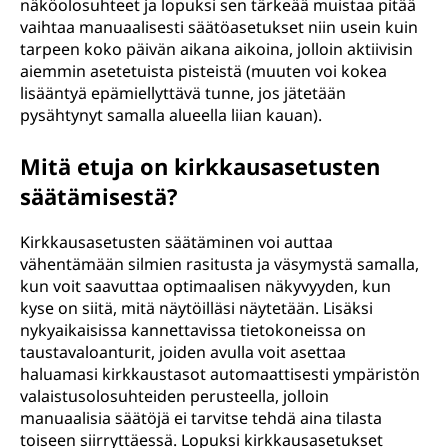
näköolosuhteet ja lopuksi sen tärkeää muistaa pitää
vaihtaa manuaalisesti säätöasetukset niin usein kuin
tarpeen koko päivän aikana aikoina, jolloin aktiivisin
aiemmin asetetuista pisteistä (muuten voi kokea
lisääntyä epämiellyttävä tunne, jos jätetään
pysähtynyt samalla alueella liian kauan).
Mitä etuja on kirkkausasetusten
säätämisestä?
Kirkkausasetusten säätäminen voi auttaa
vähentämään silmien rasitusta ja väsymystä samalla,
kun voit saavuttaa optimaalisen näkyvyyden, kun
kyse on siitä, mitä näytöilläsi näytetään. Lisäksi
nykyaikaisissa kannettavissa tietokoneissa on
taustavaloanturit, joiden avulla voit asettaa
haluamasi kirkkaustasot automaattisesti ympäristön
valaistusolosuhteiden perusteella, jolloin
manuaalisia säätöjä ei tarvitse tehdä aina tilasta
toiseen siirryttäessä. Lopuksi kirkkausasetukset