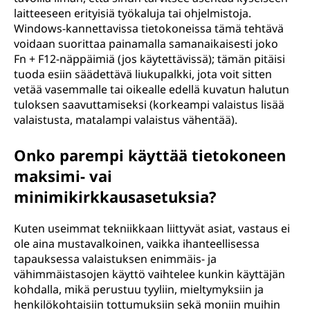
laitteeseen erityisiä työkaluja tai ohjelmistoja.
Windows-kannettavissa tietokoneissa tämä tehtävä
voidaan suorittaa painamalla samanaikaisesti joko
Fn + F12-näppäimiä (jos käytettävissä); tämän pitäisi
tuoda esiin säädettävä liukupalkki, jota voit sitten
vetää vasemmalle tai oikealle edellä kuvatun halutun
tuloksen saavuttamiseksi (korkeampi valaistus lisää
valaistusta, matalampi valaistus vähentää).
Onko parempi käyttää tietokoneen
maksimi- vai
minimikirkkausasetuksia?
Kuten useimmat tekniikkaan liittyvät asiat, vastaus ei
ole aina mustavalkoinen, vaikka ihanteellisessa
tapauksessa valaistuksen enimmäis- ja
vähimmäistasojen käyttö vaihtelee kunkin käyttäjän
kohdalla, mikä perustuu tyyliin, mieltymyksiin ja
henkilökohtaisiin tottumuksiin sekä moniin muihin