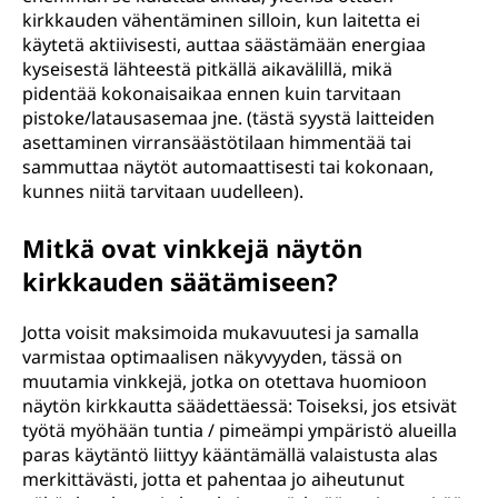
kirkkauden vähentäminen silloin, kun laitetta ei
käytetä aktiivisesti, auttaa säästämään energiaa
kyseisestä lähteestä pitkällä aikavälillä, mikä
pidentää kokonaisaikaa ennen kuin tarvitaan
pistoke/latausasemaa jne. (tästä syystä laitteiden
asettaminen virransäästötilaan himmentää tai
sammuttaa näytöt automaattisesti tai kokonaan,
kunnes niitä tarvitaan uudelleen).
Mitkä ovat vinkkejä näytön
kirkkauden säätämiseen?
Jotta voisit maksimoida mukavuutesi ja samalla
varmistaa optimaalisen näkyvyyden, tässä on
muutamia vinkkejä, jotka on otettava huomioon
näytön kirkkautta säädettäessä: Toiseksi, jos etsivät
työtä myöhään tuntia / pimeämpi ympäristö alueilla
paras käytäntö liittyy kääntämällä valaistusta alas
merkittävästi, jotta et pahentaa jo aiheutunut