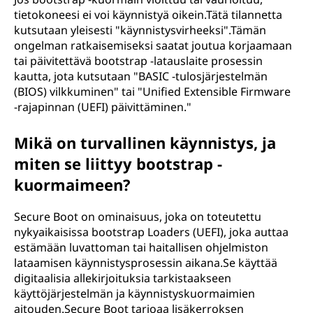
tietokoneesi ei voi käynnistyä oikein.Tätä tilannetta
kutsutaan yleisesti "käynnistysvirheeksi".Tämän
ongelman ratkaisemiseksi saatat joutua korjaamaan
tai päivitettävä bootstrap -latauslaite prosessin
kautta, jota kutsutaan "BASIC -tulosjärjestelmän
(BIOS) vilkkuminen" tai "Unified Extensible Firmware
-rajapinnan (UEFI) päivittäminen."
Mikä on turvallinen käynnistys, ja
miten se liittyy bootstrap -
kuormaimeen?
Secure Boot on ominaisuus, joka on toteutettu
nykyaikaisissa bootstrap Loaders (UEFI), joka auttaa
estämään luvattoman tai haitallisen ohjelmiston
lataamisen käynnistysprosessin aikana.Se käyttää
digitaalisia allekirjoituksia tarkistaakseen
käyttöjärjestelmän ja käynnistyskuormaimien
aitouden.Secure Boot tarjoaa lisäkerroksen