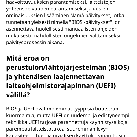
haavoittuvuuksien parantamiseksi, laitteistojen
yhteensopivuuden parantamiseksi ja uusien
ominaisuuksien lisääminen.Nämä päivitykset, jotka
tunnetaan yleisesti nimellä "BIOS -päivitykset", on
asennettava huolellisesti manuaalisten ohjeiden
mukaisesti mahdollisten ongelmien välttämiseksi
päivitysprosessin aikana.
Mitä eroa on
perustulon/lähtöjärjestelmän (BIOS)
ja yhtenäisen laajennettavan
laiteohjelmistorajapinnan (UEFI)
välillä?
BIOS ja UEFI ovat molemmat tyyppisiä bootstrap -
kuormaimia, mutta UEFI on uudempi ja edistyneempi
tekniikka.UEFI tarjoaa parannettuja käynnistysaikoja,
parempaa laitteistotukea, suuremman levyn
kapasiteetin tuen ja graafisen käyttöliittymän.Toisin