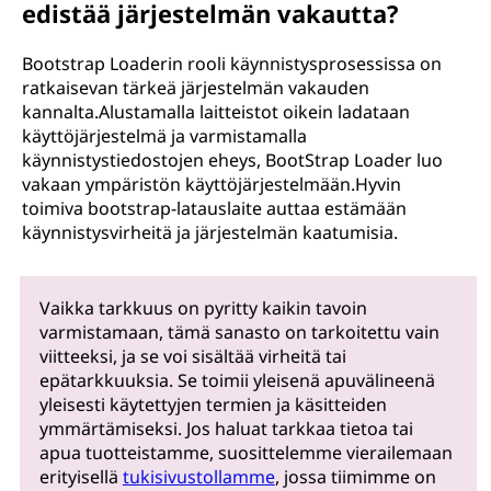
edistää järjestelmän vakautta?
Bootstrap Loaderin rooli käynnistysprosessissa on
ratkaisevan tärkeä järjestelmän vakauden
kannalta.Alustamalla laitteistot oikein ladataan
käyttöjärjestelmä ja varmistamalla
käynnistystiedostojen eheys, BootStrap Loader luo
vakaan ympäristön käyttöjärjestelmään.Hyvin
toimiva bootstrap-latauslaite auttaa estämään
käynnistysvirheitä ja järjestelmän kaatumisia.
Vaikka tarkkuus on pyritty kaikin tavoin
varmistamaan, tämä sanasto on tarkoitettu vain
viitteeksi, ja se voi sisältää virheitä tai
epätarkkuuksia. Se toimii yleisenä apuvälineenä
yleisesti käytettyjen termien ja käsitteiden
ymmärtämiseksi. Jos haluat tarkkaa tietoa tai
apua tuotteistamme, suosittelemme vierailemaan
erityisellä
tukisivustollamme
, jossa tiimimme on