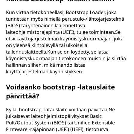
Kun virtaa tietokoneellasi, Bootstrap Loader, joka
tunnetaan myös nimellä perustulo-/lähtöjärjestelmä
(BIOS) tai yhtenäinen laajennettava
laiteohjelmistorajapinta (UEFI), tulee toimintaan.Se
etsii käyttöjärjestelmän käynnistyskuormaajan, joka
on yleensä kiintolevyllä tai ulkoisella
tallennuslaitteella.Kun se on löydetty, se lataa
käynnistyskuormaajan tietokoneen muistiin ja siirtää
hallinnan siihen, mikä mahdollistaa
käyttöjärjestelmän käynnistyksen.
Voidaanko bootstrap -latauslaite
päivittää?
Kyllä, bootstrap -latauslaite voidaan päivittää.Ne
julkaisevat laiteohjelmistopäivitykset Basic
Pult/Output System (BIOS) tai Unified Extensible
Firmware -rajapinnan (UEFI) (UEFI), tietoturva