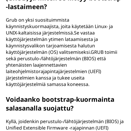
-lastaimeen?
Grub on yksi suosituimmista
käynnistyskuormaajista, joita käytetään Linux- ja
UNIX-kaltaisissa järjestelmissä.Se vastaa
käyttöjärjestelmän ytimen lataamisesta ja
käynnistysvalikon tarjoamisesta halutun
käyttöjärjestelmän (OS) valitsemiseksi.GRUB toimii
sekä perustulo-/lähtöjärjestelmän (BIOS) että
yhtenäisten laajennettavien
laiteohjelmistorajapintajärjestelmien (UEFI)
järjestelmien kanssa ja tukee useita
käyttöjärjestelmiä samassa koneessa.
Voidaanko bootstrap-kuormainta
salasanalla suojattu?
Kyllä, joidenkin perustulo-/lähtöjärjestelmän (BIOS) ja
Unified Extensible Firmware -rajapinnan (UEFI)