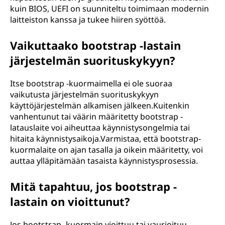
kuin BIOS, UEFI on suunniteltu toimimaan modernin
laitteiston kanssa ja tukee hiiren syöttöä.
Vaikuttaako bootstrap -lastain
järjestelmän suorituskykyyn?
Itse bootstrap -kuormaimella ei ole suoraa
vaikutusta järjestelmän suorituskykyyn
käyttöjärjestelmän alkamisen jälkeen.Kuitenkin
vanhentunut tai väärin määritetty bootstrap -
latauslaite voi aiheuttaa käynnistysongelmia tai
hitaita käynnistysaikoja.Varmistaa, että bootstrap-
kuormalaite on ajan tasalla ja oikein määritetty, voi
auttaa ylläpitämään tasaista käynnistysprosessia.
Mitä tapahtuu, jos bootstrap -
lastain on vioittunut?
Jos bootstrap -kuormain vioittuu tai vaurioituu,