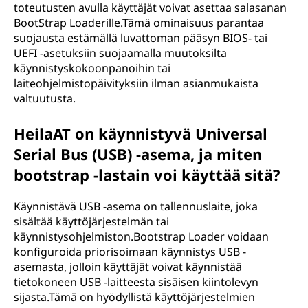
toteutusten avulla käyttäjät voivat asettaa salasanan
BootStrap Loaderille.Tämä ominaisuus parantaa
suojausta estämällä luvattoman pääsyn BIOS- tai
UEFI -asetuksiin suojaamalla muutoksilta
käynnistyskokoonpanoihin tai
laiteohjelmistopäivityksiin ilman asianmukaista
valtuutusta.
HeilaAT on käynnistyvä Universal
Serial Bus (USB) -asema, ja miten
bootstrap -lastain voi käyttää sitä?
Käynnistävä USB -asema on tallennuslaite, joka
sisältää käyttöjärjestelmän tai
käynnistysohjelmiston.Bootstrap Loader voidaan
konfiguroida priorisoimaan käynnistys USB -
asemasta, jolloin käyttäjät voivat käynnistää
tietokoneen USB -laitteesta sisäisen kiintolevyn
sijasta.Tämä on hyödyllistä käyttöjärjestelmien