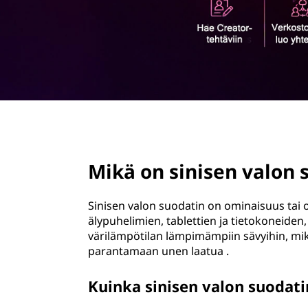
ö
n
page hero 1/3
Mikä on sinisen valon 
Sinisen valon suodatin on ominaisuus tai o
älypuhelimien, tablettien ja tietokoneide
värilämpötilan lämpimämpiin sävyihin, mik
parantamaan unen laatua .
Kuinka sinisen valon suodati