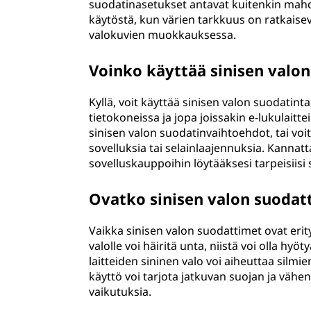
suodatinasetukset antavat kuitenkin mahd
käytöstä, kun värien tarkkuus on ratkaisev
valokuvien muokkauksessa.
Voinko käyttää sinisen valon 
Kyllä, voit käyttää sinisen valon suodatinta
tietokoneissa ja jopa joissakin e-lukulait
sinisen valon suodatinvaihtoehdot, tai vo
sovelluksia tai selainlaajennuksia. Kannatta
sovelluskauppoihin löytääksesi tarpeisiisi
Ovatko sinisen valon suodatt
Vaikka sinisen valon suodattimet ovat erityis
valolle voi häiritä unta, niistä voi olla h
laitteiden sininen valo voi aiheuttaa silmi
käyttö voi tarjota jatkuvan suojan ja vähent
vaikutuksia.