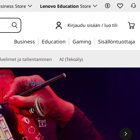
siness Store
Lenovo Education
Store
Kirjaudu sisään / luo tili
Business
Education
Gaming
Sisällöntuottaja
lvelimet ja tallentaminen
AI (Tekoäly)