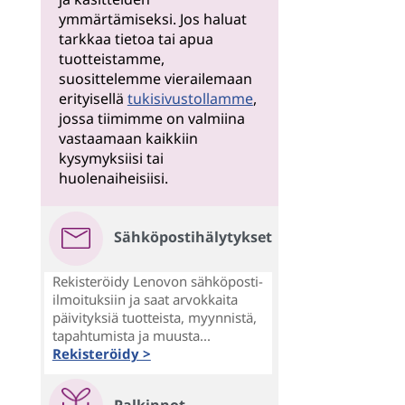
ymmärtämiseksi. Jos haluat
tarkkaa tietoa tai apua
tuotteistamme,
suosittelemme vierailemaan
erityisellä
tukisivustollamme
,
jossa tiimimme on valmiina
vastaamaan kaikkiin
kysymyksiisi tai
huolenaiheisiisi.
Sähköpostihälytykset
Rekisteröidy Lenovon sähköposti-
ilmoituksiin ja saat arvokkaita
päivityksiä tuotteista, myynnistä,
tapahtumista ja muusta...
Rekisteröidy >