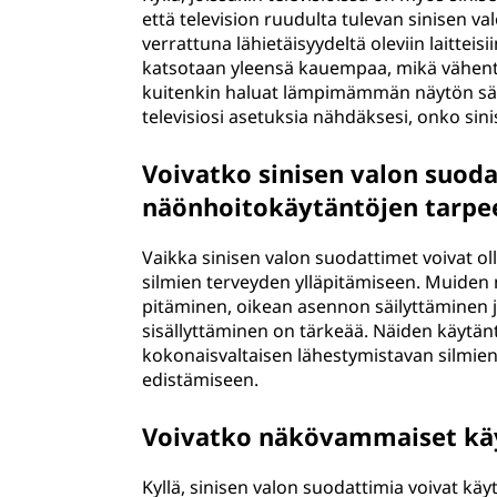
että television ruudulta tulevan sinisen 
verrattuna lähietäisyydeltä oleviin laitteisi
katsotaan yleensä kauempaa, mikä vähentää
kuitenkin haluat lämpimämmän näytön sävyn
televisiosi asetuksia nähdäksesi, onko sin
Voivatko sinisen valon suod
näönhoitokäytäntöjen tarpe
Vaikka sinisen valon suodattimet voivat oll
silmien terveyden ylläpitämiseen. Muiden
pitäminen, oikean asennon säilyttäminen 
sisällyttäminen on tärkeää. Näiden käytän
kokonaisvaltaisen lähestymistavan silmie
edistämiseen.
Voivatko näkövammaiset käy
Kyllä, sinisen valon suodattimia voivat käy