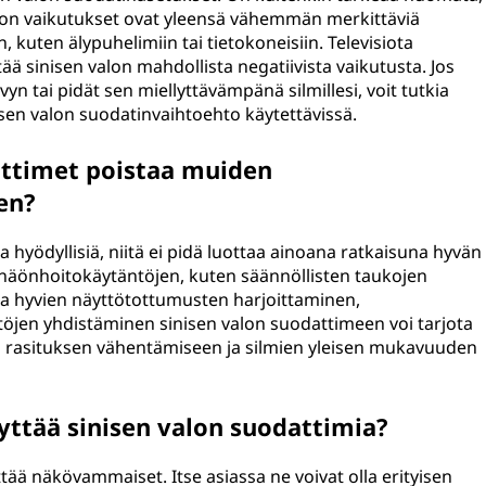
valon vaikutukset ovat yleensä vähemmän merkittäviä
in, kuten älypuhelimiin tai tietokoneisiin. Televisiota
 sinisen valon mahdollista negatiivista vaikutusta. Jos
 tai pidät sen miellyttävämpänä silmillesi, voit tutkia
isen valon suodatinvaihtoehto käytettävissä.
attimet poistaa muiden
en?
a hyödyllisiä, niitä ei pidä luottaa ainoana ratkaisuna hyvän
 näönhoitokäytäntöjen, kuten säännöllisten taukojen
ja hyvien näyttötottumusten harjoittaminen,
töjen yhdistäminen sinisen valon suodattimeen voi tarjota
n rasituksen vähentämiseen ja silmien yleisen mukavuuden
ttää sinisen valon suodattimia?
ttää näkövammaiset. Itse asiassa ne voivat olla erityisen