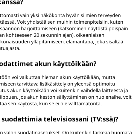
kanssa?
ttomasti vain yksi näkökohta hyvän silmien terveyden
ettäessä. Voit yhdistää sen muihin toimenpiteisiin, kuten
-säännön harjoittamiseen (katsominen näytöstä poispäin
an kohteeseen 20 sekunnin ajan), oikeanlaisen
onaisuuden ylläpitämiseen. elämäntapa, joka sisältää
tuajasta.
uodattimet akun käyttöikään?
töön voi vaikuttaa hieman akun käyttöikään, mutta
miseen tarvittava lisäkäsittely on yleensä optimoitu
us akun käyttöikään voi kuitenkin vaihdella laitteesta ja
iippuen. Jos akun keston säilyttäminen on huolenaihe, voit
aa sen käytöstä, kun se ei ole välttämätöntä.
suodattimia televisiossani (TV:ssä)?
isen valon suodatinasetukset. On kuitenkin tärkeää huomata,