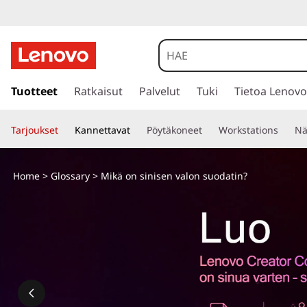
s
i
Tuotteet
Ratkaisut
Palvelut
Tuki
Tietoa Lenovo
i
r
Tarjoukset
Kannettavat
Pöytäkoneet
Workstations
Nä
r
y
p
Home
>
Glossary
> Mikä on sinisen valon suodatin?
ä
ä
s
i
s
ä
l
t
ö