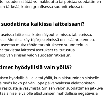
ollisuuden säätää voimakkuutta tai poistaa suodattimen
an tärkeää, kuten graafisessa suunnittelussa tai
suodatinta kaikissa laitteissani?
 useissa laitteissa, kuten älypuhelimissa, tableteissa,
teissa. Monissa käyttöjärjestelmissä on sisäänrakennetut
it asentaa muita tähän tarkoitukseen suunniteltuja
a tarkistaa laitteesi asetukset tai tutustua
 sopivan sinisen valon suodatinratkaisun.
imet hyödyllisiä vain yöllä?
en hyödyllisiä illalla tai yöllä, kun altistuminen siniselle
yötyä myös koko päivän. Jopa päivänvalossa elektronisten
en rasitusta ja väsymistä. Sinisen valon suodattimen jatkuva
ää siniselle valolle altistumisen mahdollisia negatiivisia