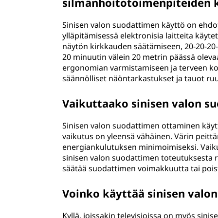
silmänhoitotoimenpiteiden 
Sinisen valon suodattimen käyttö on ehdo
ylläpitämisessä elektronisia laitteita käyt
näytön kirkkauden säätämiseen, 20-20-20
20 minuutin välein 20 metrin päässä oleva
ergonomian varmistamiseen ja terveen kok
säännölliset näöntarkastukset ja tauot ruu
Vaikuttaako sinisen valon s
Sinisen valon suodattimen ottaminen käyt
vaikutus on yleensä vähäinen. Värin peittä
energiankulutuksen minimoimiseksi. Vaikut
sinisen valon suodattimen toteutuksesta r
säätää suodattimen voimakkuutta tai poist
Voinko käyttää sinisen valon 
Kyllä, joissakin televisioissa on myös sin