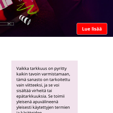
Lue lisää
Vaikka tarkkuus on pyritty
kaikin tavoin varmistamaan,
tämä sanasto on tarkoitettu
vain viitteeksi, ja se voi
sisältää virheitä tai
epätarkkuuksia. Se toimii
yleisenä apuvälineenä
yleisesti käytettyjen termien
ja käsitteiden