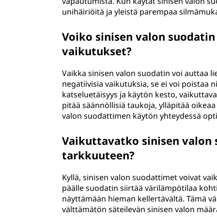
vapautumista. Kun käytät sinisen valon s
unihäiriöitä ja yleistä parempaa silmämukav
Voiko sinisen valon suodatin
vaikutukset?
Vaikka sinisen valon suodatin voi auttaa li
negatiivisia vaikutuksia, se ei voi poistaa
katseluetäisyys ja käytön kesto, vaikutta
pitää säännöllisiä taukoja, ylläpitää oikea
valon suodattimen käytön yhteydessä opti
Vaikuttavatko sinisen valon
tarkkuuteen?
Kyllä, sinisen valon suodattimet voivat va
päälle suodatin siirtää värilämpötilaa koh
näyttämään hieman kellertävältä. Tämä vä
välttämätön säteilevän sinisen valon mää