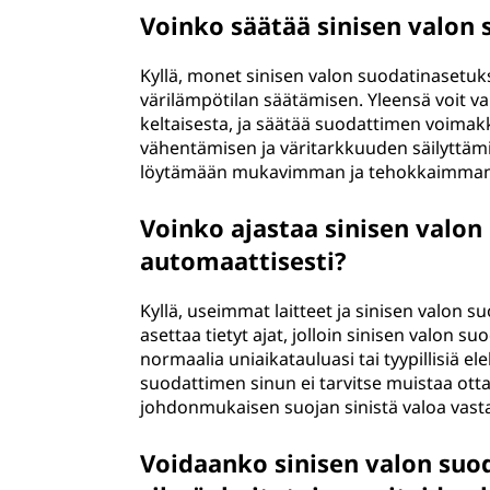
Voinko säätää sinisen valo
Kyllä, monet sinisen valon suodatinasetu
värilämpötilan säätämisen. Yleensä voit val
keltaisesta, ja säätää suodattimen voimak
vähentämisen ja väritarkkuuden säilyttämis
löytämään mukavimman ja tehokkaimman t
Voinko ajastaa sinisen valo
automaattisesti?
Kyllä, useimmat laitteet ja sinisen valon s
asettaa tietyt ajat, jolloin sinisen valon 
normaalia uniaikatauluasi tai tyypillisiä e
suodattimen sinun ei tarvitse muistaa otta
johdonmukaisen suojan sinistä valoa vast
Voidaanko sinisen valon suo