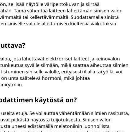
, se lisää näytölle väripeittokuvan ja siirtää
ähän. Tämä vähentää laitteen lähettämän sinisen valon
vämmältä tai kellertävämmältä. Suodattamalla sinistä
en siniselle valolle altistumisen kielteisiä vaikutuksia
tuttava?
oa, jota lähettävät elektroniset laitteet ja keinovalon
oi tunkeutua syvälle silmään, mikä saattaa aiheuttaa silmien
stuminen siniselle valolle, erityisesti illalla tai yöllä, voi
a on unta säätelevä hormoni, mikä johtaa
unirytmiin.
uodattimen käytöstä on?
 useita etuja. Se voi auttaa vähentämään silmien rasitusta,
uvat pitkästä näytöstä tuijotuksesta. Sinisen valon
sta uneesi edistämällä melatoniinin luonnollista