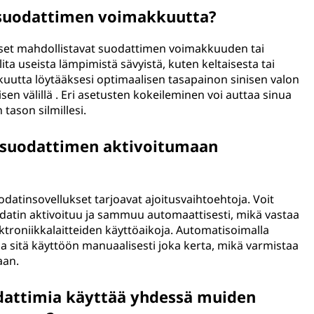
n suodattimen voimakkuutta?
kset mahdollistavat suodattimen voimakkuuden tai
ita useista lämpimistä sävyistä, kuten keltaisesta tai
kuutta löytääksesi optimaalisen tasapainon sinisen valon
en välillä . Eri asetusten kokeileminen voi auttaa sinua
ason silmillesi.
n suodattimen aktivoitumaan
uodatinsovellukset tarjoavat ajoitusvaihtoehtoja. Voit
suodatin aktivoituu ja sammuu automaattisesti, mikä vastaa
lektroniikkalaitteiden käyttöaikoja. Automatisoimalla
a sitä käyttöön manuaalisesti joka kerta, mikä varmistaa
aan.
dattimia käyttää yhdessä muiden