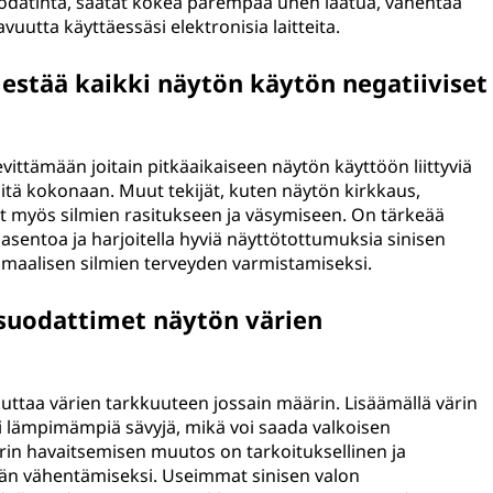
uodatinta, saatat kokea parempaa unen laatua, vähentää
uutta käyttäessäsi elektronisia laitteita.
 estää kaikki näytön käytön negatiiviset
evittämään joitain pitkäaikaiseen näytön käyttöön liittyviä
 niitä kokonaan. Muut tekijät, kuten näytön kirkkaus,
vat myös silmien rasitukseen ja väsymiseen. On tärkeää
a asentoa ja harjoitella hyviä näyttötottumuksia sinisen
maalisen silmien terveyden varmistamiseksi.
 suodattimet näytön värien
ikuttaa värien tarkkuuteen jossain määrin. Lisäämällä värin
ti lämpimämpiä sävyjä, mikä voi saada valkoisen
rin havaitsemisen muutos on tarkoituksellinen ja
rän vähentämiseksi. Useimmat sinisen valon