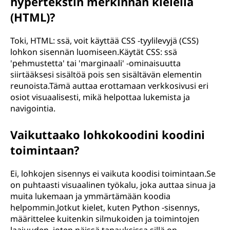
hypertekstin merkinnän kielellä
(HTML)?
Toki, HTML: ssä, voit käyttää CSS -tyylilevyjä (CSS)
lohkon sisennän luomiseen.Käytät CSS: ssä
'pehmustetta' tai 'marginaali' -ominaisuutta
siirtääksesi sisältöä pois sen sisältävän elementin
reunoista.Tämä auttaa erottamaan verkkosivusi eri
osiot visuaalisesti, mikä helpottaa lukemista ja
navigointia.
Vaikuttaako lohkokoodini koodini
toimintaan?
Ei, lohkojen sisennys ei vaikuta koodisi toimintaan.Se
on puhtaasti visuaalinen työkalu, joka auttaa sinua ja
muita lukemaan ja ymmärtämään koodia
helpommin.Jotkut kielet, kuten Python -sisennys,
määrittelee kuitenkin silmukoiden ja toimintojen