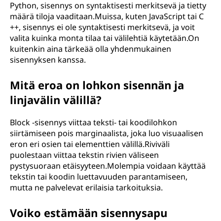
Python, sisennys on syntaktisesti merkitsevä ja tietty
määrä tiloja vaaditaan.Muissa, kuten JavaScript tai C
++, sisennys ei ole syntaktisesti merkitsevä, ja voit
valita kuinka monta tilaa tai välilehtiä käytetään.On
kuitenkin aina tärkeää olla yhdenmukainen
sisennyksen kanssa.
Mitä eroa on lohkon sisennän ja
linjavälin välillä?
Block -sisennys viittaa teksti- tai koodilohkon
siirtämiseen pois marginaalista, joka luo visuaalisen
eron eri osien tai elementtien välillä.Riviväli
puolestaan ​​viittaa tekstin rivien väliseen
pystysuoraan etäisyyteen.Molempia voidaan käyttää
tekstin tai koodin luettavuuden parantamiseen,
mutta ne palvelevat erilaisia ​​tarkoituksia.
Voiko estämään sisennysapu