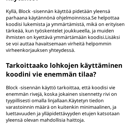
Kyllä, Block -sisennän käyttöä pidetään yleensä
parhaana käytännönä ohjelmoinnissa.Se helpottaa
koodisi lukemista ja ymmärtämistä, mikä on erityisen
tärkeää, kun työskentelet joukkueella, ja muiden
ihmisten on kyettävä ymmärtämään koodisi.Lisäksi
se voi auttaa havaitsemaan virheitä helpommin
virheenkorjauksen yhteydessä.
Tarkoittaako lohkojen käyttäminen
koodini vie enemmän tilaa?
Block -sisennän käyttö tarkoittaa, että koodisi vie
enemmän rivejä, koska jokainen sisennetty rivi on
tyypillisesti omalla linjallaan.Käytetyn tiedon
varastoinnin määrä on kuitenkin minimaalinen, ja
luettavuuden ja ylläpidettävyyden etujen katsotaan
yleensä olevan mahdollisia haittoja.