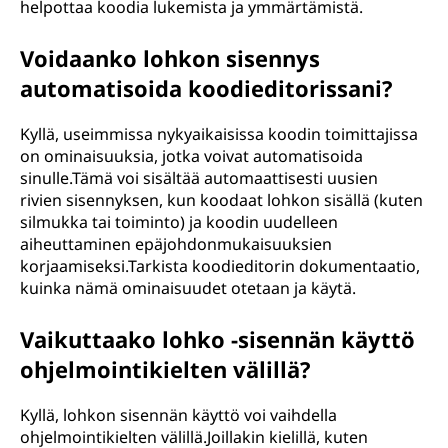
helpottaa koodia lukemista ja ymmärtämistä.
Voidaanko lohkon sisennys
automatisoida koodieditorissani?
Kyllä, useimmissa nykyaikaisissa koodin toimittajissa
on ominaisuuksia, jotka voivat automatisoida
sinulle.Tämä voi sisältää automaattisesti uusien
rivien sisennyksen, kun koodaat lohkon sisällä (kuten
silmukka tai toiminto) ja koodin uudelleen
aiheuttaminen epäjohdonmukaisuuksien
korjaamiseksi.Tarkista koodieditorin dokumentaatio,
kuinka nämä ominaisuudet otetaan ja käytä.
Vaikuttaako lohko -sisennän käyttö
ohjelmointikielten välillä?
Kyllä, lohkon sisennän käyttö voi vaihdella
ohjelmointikielten välillä.Joillakin kielillä, kuten