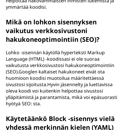
helpottaa näkövammaisten ihmisten lukemista ja
ymmärtää koodisi.
Mikä on lohkon sisennyksen
vaikutus verkkosivustoni
hakukoneoptimointiin (SEO)?
Lohko -sisennän käytöllä hyperteksti Markup
Language (HTML) -koodissasi ei ole suoraa
vaikutusta verkkosivustosi hakukoneoptimointiin
(SEO).Googlen kaltaiset hakukoneet eivät ota
huomioon koodisi muotoilua määritettäessä
sivustosi sijoitusta.Hyvin jäsennelty ja luettavissa
oleva koodi voi kuitenkin helpottaa sivustosi
ylläpitämistä ja parantamista, mikä voi epäsuorasti
hyötyä SEO: sta.
Käytetäänkö Block -sisennys vielä
yhdessä merkinnän kielen (YAML)