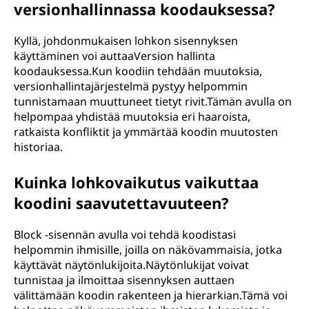
versionhallinnassa koodauksessa?
Kyllä, johdonmukaisen lohkon sisennyksen
käyttäminen voi auttaaVersion hallinta
koodauksessa.Kun koodiin tehdään muutoksia,
versionhallintajärjestelmä pystyy helpommin
tunnistamaan muuttuneet tietyt rivit.Tämän avulla on
helpompaa yhdistää muutoksia eri haaroista,
ratkaista konfliktit ja ymmärtää koodin muutosten
historiaa.
Kuinka lohkovaikutus vaikuttaa
koodini saavutettavuuteen?
Block -sisennän avulla voi tehdä koodistasi
helpommin ihmisille, joilla on näkövammaisia, jotka
käyttävät näytönlukijoita.Näytönlukijat voivat
tunnistaa ja ilmoittaa sisennyksen auttaen
välittämään koodin rakenteen ja hierarkian.Tämä voi