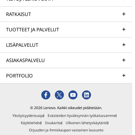
RATKAISUT
TUOTTEET JA PALVELUT
LISÄPALVELUT
ASIAKASPALVELU
PORTFOLIO
© 2026 Lenovo. Kaikki oikeudet pidätetään.
Yksityisyydensuoja
Evästeiden hyväksynnän työkalussamme
Käyttöehdot
Sivukartta
Ulkoinen lähetyskäytäntö
Orjuuden ja ihmiskaupan vastainen lausunto