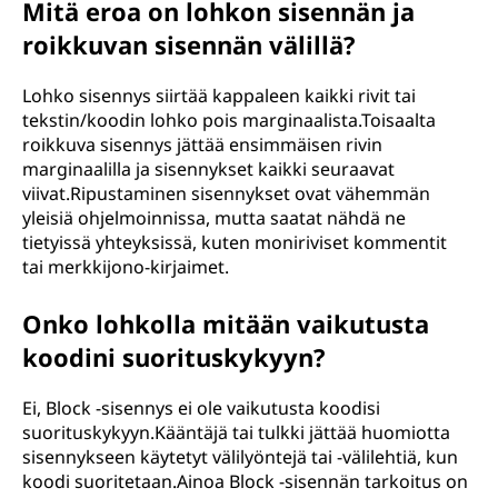
Mitä eroa on lohkon sisennän ja
roikkuvan sisennän välillä?
Lohko sisennys siirtää kappaleen kaikki rivit tai
tekstin/koodin lohko pois marginaalista.Toisaalta
roikkuva sisennys jättää ensimmäisen rivin
marginaalilla ja sisennykset kaikki seuraavat
viivat.Ripustaminen sisennykset ovat vähemmän
yleisiä ohjelmoinnissa, mutta saatat nähdä ne
tietyissä yhteyksissä, kuten moniriviset kommentit
tai merkkijono-kirjaimet.
Onko lohkolla mitään vaikutusta
koodini suorituskykyyn?
Ei, Block -sisennys ei ole vaikutusta koodisi
suorituskykyyn.Kääntäjä tai tulkki jättää huomiotta
sisennykseen käytetyt välilyöntejä tai -välilehtiä, kun
koodi suoritetaan.Ainoa Block -sisennän tarkoitus on