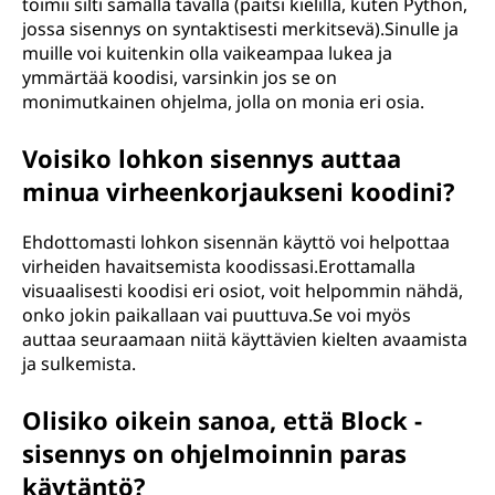
toimii silti samalla tavalla (paitsi kielillä, kuten Python,
jossa sisennys on syntaktisesti merkitsevä).Sinulle ja
muille voi kuitenkin olla vaikeampaa lukea ja
ymmärtää koodisi, varsinkin jos se on
monimutkainen ohjelma, jolla on monia eri osia.
Voisiko lohkon sisennys auttaa
minua virheenkorjaukseni koodini?
Ehdottomasti lohkon sisennän käyttö voi helpottaa
virheiden havaitsemista koodissasi.Erottamalla
visuaalisesti koodisi eri osiot, voit helpommin nähdä,
onko jokin paikallaan vai puuttuva.Se voi myös
auttaa seuraamaan niitä käyttävien kielten avaamista
ja sulkemista.
Olisiko oikein sanoa, että Block -
sisennys on ohjelmoinnin paras
käytäntö?