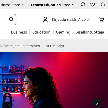
siness Store
Lenovo Education
Store
Kirjaudu sisään / luo tili
Business
Education
Gaming
Sisällöntuottaja
lvelimet ja tallentaminen
AI (Tekoäly)