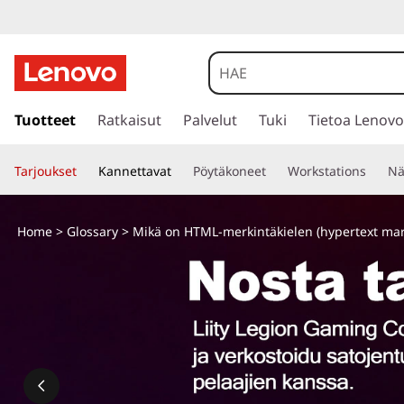
M
i
k
s
i
Tuotteet
Ratkaisut
Palvelut
Tuki
Tietoa Lenovo
ä
i
r
o
Tarjoukset
Kannettavat
Pöytäkoneet
Workstations
Nä
r
y
n
p
Home
>
Glossary
> Mikä on HTML-merkintäkielen (hypertext ma
ä
H
ä
s
T
i
s
M
ä
l
L
t
ö