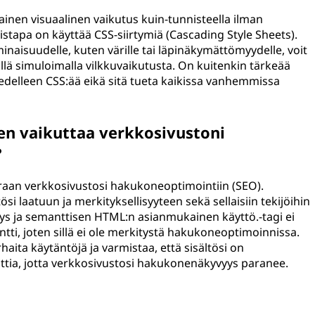
ainen visuaalinen vaikutus kuin
-tunnisteella ilman
mistapa on käyttää CSS-siirtymiä (Cascading Style Sheets).
naisuudelle, kuten värille tai läpinäkymättömyydelle, voit
llä simuloimalla vilkkuvaikutusta. On kuitenkin tärkeää
edelleen CSS:ää eikä sitä tueta kaikissa vanhemmissa
en vaikuttaa verkkosivustoni
?
raan verkkosivustosi hakukoneoptimointiin (SEO).
ösi laatuun ja merkityksellisyyteen sekä sellaisiin tekijöihin
syys ja semanttisen HTML:n asianmukainen käyttö.
-tagi ei
tti, joten sillä ei ole merkitystä hakukoneoptimoinnissa.
ita käytäntöjä ja varmistaa, että sisältösi on
nttia, jotta verkkosivustosi hakukonenäkyvyys paranee.