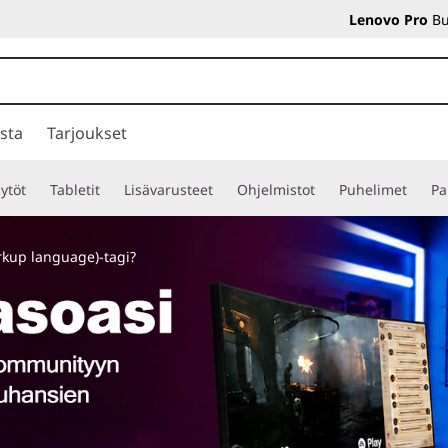
Lenovo Pro
Bu
sta
Tarjoukset
ytöt
Tabletit
Lisävarusteet
Ohjelmistot
Puhelimet
Pa
rkup language)
-tagi?