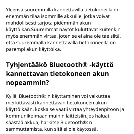
Yleensä suuremmilla kannettavilla tietokoneilla on
enemmän tilaa isommille akkuille, jotka voivat
mahdollisesti tarjota pidemmän akun
käyttöikän.Suuremmat näytöt kuluttavat kuitenkin
myös enemmän virtaa, joten se ei aina ole tae siitä,
että suuremmalla kannettavalla tietokoneella on
parempi akun käyttöikä.
Tyhjentääkö Bluetooth® -käyttö
kannettavan tietokoneen akun
nopeammin?
Kyllä, Bluetooth®: n käyttäminen voi vaikuttaa
merkittävästi kannettavan tietokoneen akun
käyttöikään, koska se vaatii virtaa yhteydenpitoon ja
kommunikoimaan muihin laitteisiin.Jos haluat
säästää akkua, harkitse Bluetooth®: n
sammuttamista, kun sitä ei ole käytössä.