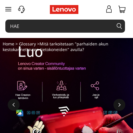
siirry pääsisältöön
Home
>
Glossary
>Mitä tarkoitetaan "parhaiden akun
kestokannettavien tietokoneiden" avulla?