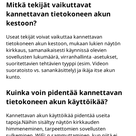
Mitkä tekijät vaikuttavat
kannettavan tietokoneen akun
kestoon?
Useat tekijät voivat vaikuttaa kannettavan
tietokoneen akun kestoon, mukaan lukien näytön
kirkkaus, samanaikaisesti käynnissä olevien
sovellusten lukumäärä, virranhallinta -asetukset,
suoritettavien tehtävien tyyppi (esim. Videon
suoratoisto vs. sanankäsittely) ja ikäja itse akun
kunto.
Kuinka voin pidentää kannettavan
tietokoneen akun käyttöikää?
Kannettavan akun käyttöikää pidentää useita
tapoja.Näihin sisältyy näytön kirkkauden
himmeneminen, tarpeettomien sovellusten
sulkeminen, WiFi: n sammuttaminen, kun niitä ei