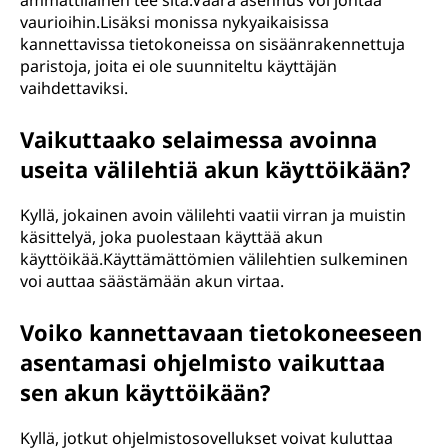
ammattilainen tee sitä.Väärä asennus voi johtaa
vaurioihin.Lisäksi monissa nykyaikaisissa
kannettavissa tietokoneissa on sisäänrakennettuja
paristoja, joita ei ole suunniteltu käyttäjän
vaihdettaviksi.
Vaikuttaako selaimessa avoinna
useita välilehtiä akun käyttöikään?
Kyllä, jokainen avoin välilehti vaatii virran ja muistin
käsittelyä, joka puolestaan käyttää akun
käyttöikää.Käyttämättömien välilehtien sulkeminen
voi auttaa säästämään akun virtaa.
Voiko kannettavaan tietokoneeseen
asentamasi ohjelmisto vaikuttaa
sen akun käyttöikään?
Kyllä, jotkut ohjelmistosovellukset voivat kuluttaa