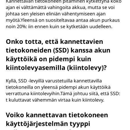
Kannettavan tietokoneen pitäminen kytkettynä koko
ajan ei välttämättä vahingoita akkua, mutta se voi
johtaa sen yleisen eliniän vähentymiseen ajan
myötä.Yleensä on suositeltavaa antaa akun purkaus
noin 20%: iin ennen kuin se kytketään uudelleen.
Onko totta, että kannettavien
tietokoneiden (SSD) kanssa akun
käyttöikä on pidempi kuin
kiintolevyasemilla (kiintolevy)?
Kyllä, SSD -levyillä varustetuilla kannettavilla
tietokoneilla on yleensä pidempi akun käyttöikä
verrattuna kiintolevyihin.Tämä johtuu siitä, että SSD:
t kuluttavat vähemmän virtaa kuin kiintolevy.
Voiko kannettavan tietokoneen
käyttöjärjestelmän tyyppi