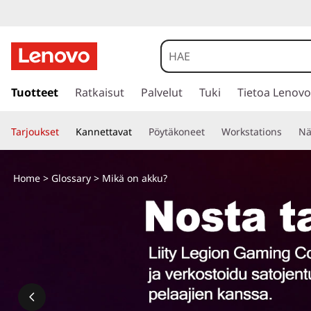
s
i
Tuotteet
Ratkaisut
Palvelut
Tuki
Tietoa Lenovo
i
r
Tarjoukset
Kannettavat
Pöytäkoneet
Workstations
Nä
r
y
p
Home
>
Glossary
> Mikä on akku?
ä
ä
s
i
s
ä
l
t
ö