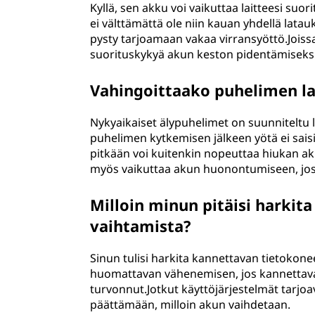
Kyllä, sen akku voi vaikuttaa laitteesi suo
ei välttämättä ole niin kauan yhdellä lata
pysty tarjoamaan vakaa virransyöttö.Joiss
suorituskykyä akun keston pidentämiseksi
Vahingoittaako puhelimen la
Nykyaikaiset älypuhelimet on suunniteltu
puhelimen kytkemisen jälkeen yötä ei sais
pitkään voi kuitenkin nopeuttaa hiukan a
myös vaikuttaa akun huonontumiseen, jos p
Milloin minun pitäisi harki
vaihtamista?
Sinun tulisi harkita kannettavan tietokon
huomattavan vähenemisen, jos kannettava
turvonnut.Jotkut käyttöjärjestelmät tarjoa
päättämään, milloin akun vaihdetaan.