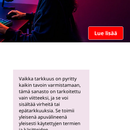
Lue lisää
Vaikka tarkkuus on pyritty
kaikin tavoin varmistamaan,
tämä sanasto on tarkoitettu
vain viitteeksi, ja se voi
sisältää virheitä tai
epätarkkuuksia. Se toimii
yleisenä apuvälineenä
yleisesti käytettyjen termien
ja käsitteiden