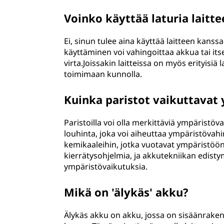
Voinko käyttää laturia laitte
Ei, sinun tulee aina käyttää laitteen kans
käyttäminen voi vahingoittaa akkua tai itse 
virta.Joissakin laitteissa on myös erityisiä
toimimaan kunnolla.
Kuinka paristot vaikuttavat
Paristoilla voi olla merkittäviä ympäristöv
louhinta, joka voi aiheuttaa ympäristövahin
kemikaaleihin, jotka vuotavat ympäristöön
kierrätysohjelmia, ja akkutekniikan edist
ympäristövaikutuksia.
Mikä on 'älykäs' akku?
Älykäs akku on akku, jossa on sisäänraken