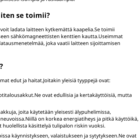
iten se toimii?
voit ladata laitteen kytkemättä kaapelia.Se toimii
teeseen sähkömagneettisten kenttien kautta.Useimmat
 latausmenetelmää, joka vaatii laitteen sijoittamisen
?
at edut ja haitat.Joitakin yleisiä tyyppejä ovat:
italousakkut.Ne ovat edullisia ja kertakäyttöisiä, mutta
kkuja, joita käytetään yleisesti älypuhelimissa,
neuvoissa.Niillä on korkea energiatiheys ja pitkä käyttöikä,
t huolellista käsittelyä tulipalon riskin vuoksi.
oissa käynnistykseen, valaistukseen ja sytytykseen.Ne ovat