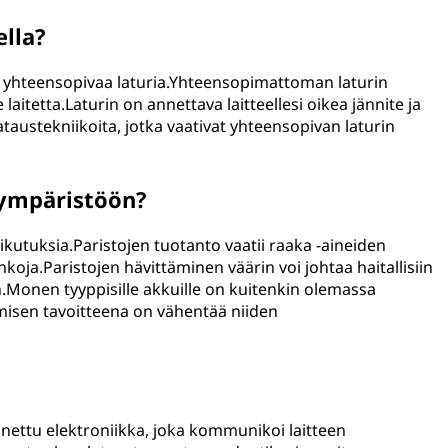
ella?
sa yhteensopivaa laturia.Yhteensopimattoman laturin
laitetta.Laturin on annettava laitteellesi oikea jännite ja
 lataustekniikoita, jotka vaativat yhteensopivan laturin
 ympäristöön?
aikutuksia.Paristojen tuotanto vaatii raaka -aineiden
koja.Paristojen hävittäminen väärin voi johtaa haitallisiin
.Monen tyyppisille akkuille on kuitenkin olemassa
ymisen tavoitteena on vähentää niiden
nettu elektroniikka, joka kommunikoi laitteen