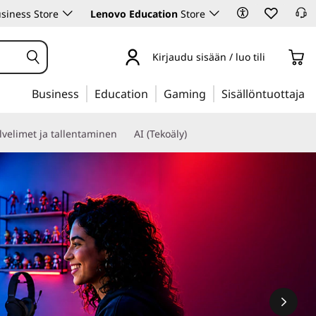
siness Store
Lenovo Education
Store
Kirjaudu sisään / luo tili
Business
Education
Gaming
Sisällöntuottaja
lvelimet ja tallentaminen
AI (Tekoäly)