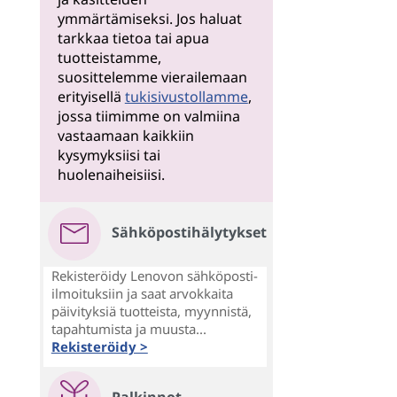
ymmärtämiseksi. Jos haluat
tarkkaa tietoa tai apua
tuotteistamme,
suosittelemme vierailemaan
erityisellä
tukisivustollamme
,
jossa tiimimme on valmiina
vastaamaan kaikkiin
kysymyksiisi tai
huolenaiheisiisi.
Sähköpostihälytykset
Rekisteröidy Lenovon sähköposti-
ilmoituksiin ja saat arvokkaita
päivityksiä tuotteista, myynnistä,
tapahtumista ja muusta...
Rekisteröidy >