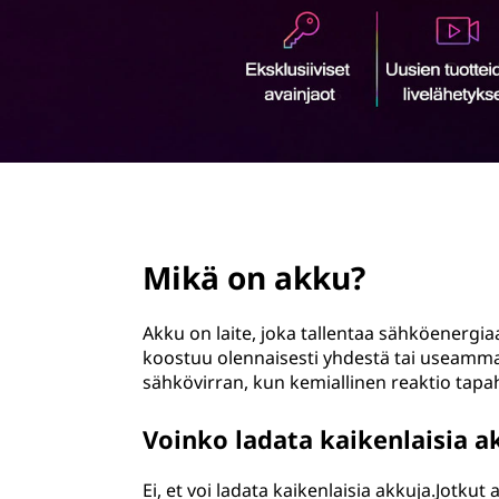
ö
n
page hero 2/3
Mikä on akku?
Akku on laite, joka tallentaa sähköenerg
koostuu olennaisesti yhdestä tai useammas
sähkövirran, kun kemiallinen reaktio tapa
Voinko ladata kaikenlaisia a
Ei, et voi ladata kaikenlaisia akkuja.Jotkut 