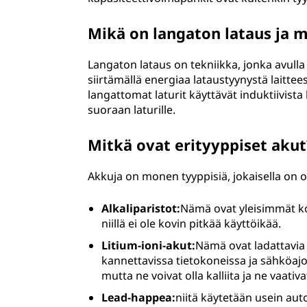
Mikä on langaton lataus ja m
Langaton lataus on tekniikka, jonka avulla 
siirtämällä energiaa lataustyynystä lait
langattomat laturit käyttävät induktiivista
suoraan laturille.
Mitkä ovat erityyppiset akut
Akkuja on monen tyyppisiä, jokaisella on om
Alkaliparistot:
Nämä ovat yleisimmät kot
niillä ei ole kovin pitkää käyttöikää.
Litium-ioni-akut:
Nämä ovat ladattavia a
kannettavissa tietokoneissa ja sähköajo
mutta ne voivat olla kalliita ja ne vaativa
Lead-happea:
niitä käytetään usein aut