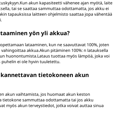
rituskykyyn.Kun akun kapasiteetti vähenee ajan myötä, laite
uksella, tai se saattaa sammuttaa odottamatta, jos akku ei
akin tapauksissa laitteen ohjelmisto saattaa jopa vähentää
.
taaminen yön yli akkua?
 lopettamaan lataaminen, kun ne saavuttavat 100%, joten
i vahingoittaa akkua.Akun pitäminen 100%: n latauksella
kun huonontumista.Lataus tuottaa myös lämpöä, joka voi
uhelin ei ole hyvin tuuletettu.
ta kannettavan tietokoneen akun
een akun vaihtamista, jos huomaat akun keston
 tietokone sammuttaa odottamatta tai jos akku
vat myös akun terveystiedot, jotka voivat auttaa sinua