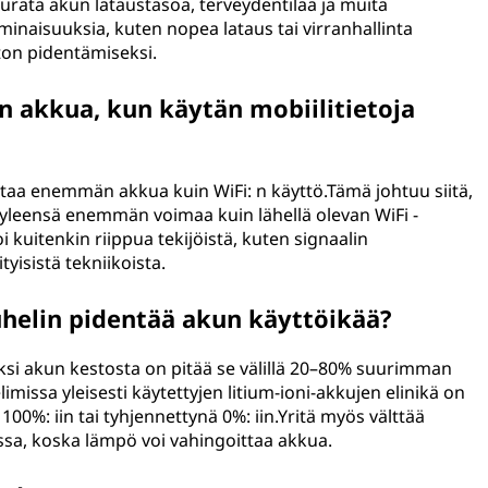
eurata akun lataustasoa, terveydentilaa ja muita
 ominaisuuksia, kuten nopea lataus tai virranhallinta
ton pidentämiseksi.
 akkua, kun käytän mobiilitietoja
uttaa enemmän akkua kuin WiFi: n käyttö.Tämä johtuu siitä,
 yleensä enemmän voimaa kuin lähellä olevan WiFi -
 kuitenkin riippua tekijöistä, kuten signaalin
yisistä tekniikoista.
uhelin pidentää akun käyttöikää?
ksi akun kestosta on pitää se välillä 20–80% suurimman
imissa yleisesti käytettyjen litium-ioni-akkujen elinikä on
 100%: iin tai tyhjennettynä 0%: iin.Yritä myös välttää
sa, koska lämpö voi vahingoittaa akkua.