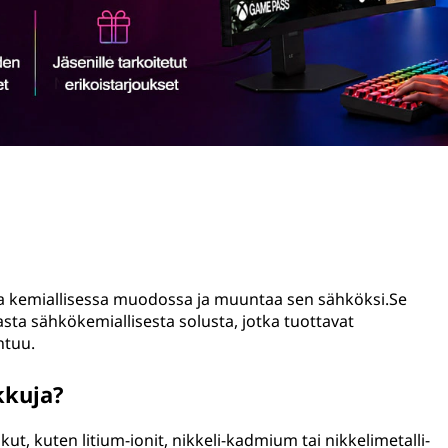
iaa kemiallisessa muodossa ja muuntaa sen sähköksi.Se
ta sähkökemiallisesta solusta, jotka tuottavat
htuu.
kkuja?
akut, kuten litium-ionit, nikkeli-kadmium tai nikkelimetalli-