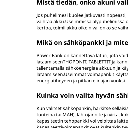
Mistä tiedän, onko akuni va
Jos puhelimesi kuolee jatkuvasti nopeasti,
vaihtaa akku.Useimmissa älypuhelimissa o
kertoa, toimii akku oikein vai onko se vaih
Mikä on sähköpankki ja mite
Power Bank on kannettava laturi, jota voida
lataamiseenTHOPONIT, TABLETTIT ja kannett
tallentamalla sähköenergiaa akkuun ja käy
lataamiseen.Useimmat voimapankit käyttävä
energiatiheyden ja pitkän elinajan vuoksi.
Kuinka voin valita hyvän sä
Kun valitset sähköpankin, harkitse sellaisia
tunteina tai MAH), lähtöjännite ja virta,
kapasiteetin tehopankki voi veloittaa lai
kapasiteettivoimapankit ovat kuitenkin tyy