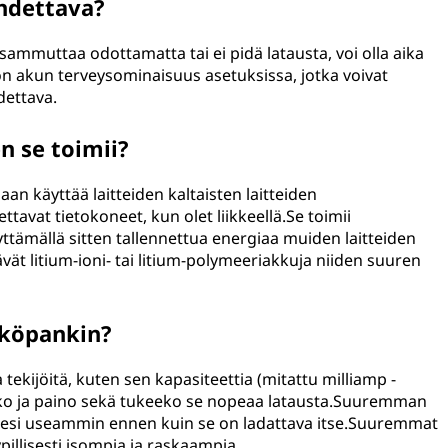
ihdettava?
 sammuttaa odottamatta tai ei pidä latausta, voi olla aika
n akun terveysominaisuus asetuksissa, jotka voivat
dettava.
n se toimii?
an käyttää laitteiden kaltaisten laitteiden
avat tietokoneet, kun olet liikkeellä.Se toimii
ttämällä sitten tallennettua energiaa muiden laitteiden
t litium-ioni- tai litium-polymeeriakkuja niiden suuren
hköpankin?
 tekijöitä, kuten sen kapasiteettia (mitattu milliamp -
 koko ja paino sekä tukeeko se nopeaa latausta.Suuremman
tteesi useammin ennen kuin se on ladattava itse.Suuremmat
pillisesti isompia ja raskaampia.