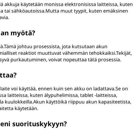
iä akkuja käytetään monissa elektronisissa laitteissa, kuten
sa tai sähköautoissa.Mutta muut tyypit, kuten emäksinen
avia.
jan myötä?
tä.Tämä johtuu prosessista, jota kutsutaan akun
ialliset reaktiot muuttuvat vähemmän tehokkaiksi.Tekijät,
i syvä purkautuminen, voivat nopeuttaa tätä prosessia.
ttaa?
 laite voi käyttää, ennen kuin sen akku on ladattava.Se on
sa laitteissa, kuten älypuhelimissa, tablet -laitteissa,
la kuulokkeilla.Akun käyttöikä riippuu akun kapasiteetista,
laitetta käytetään.
eeni suorituskykyyn?