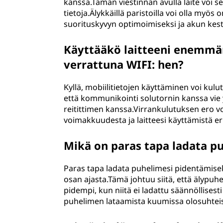
kanssa.Tämän viestinnän avulla laite voi s
tietoja.Älykkäillä paristoilla voi olla myös
suorituskyvyn optimoimiseksi ja akun kes
Käyttääkö laitteeni enemmän
verrattuna WIFI: hen?
Kyllä, mobiilitietojen käyttäminen voi kul
että kommunikointi solutornin kanssa vie
reitittimen kanssa.Virrankulutuksen ero voi
voimakkuudesta ja laitteesi käyttämistä erit
Mikä on paras tapa ladata p
Paras tapa ladata puhelimesi pidentämise
osan ajasta.Tämä johtuu siitä, että älypuhel
pidempi, kun niitä ei ladattu säännöllisesti
puhelimen lataamista kuumissa olosuhteis