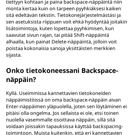
tiettyyn kohtaan ja paina backspace-näppäintä niin
monta kertaa kuin on tarpeen pyyhkiäksesi kaiken
sitä edeltävän tekstin. Tietokonejärjestelmästäsi ja
sen asetuksista riippuen voit ehkä hyödyntää joitakin
lisätoimintoja, kuten lopettaa pyyhkimisen, kun
saavutat sivun rajan, tai pitää Shift-näppäintä
alhaalla, kun painat Delete-näppäintä, jolloin voit
poistaa kokonaisia sanoja yksittäisten merkkien
sijasta.
Onko tietokoneessani Backspace-
näppäin?
Kyllä. Useimmissa kannettavien tietokoneiden
näppäimistöissä on oma backspace-näppäin aivan
Enter-näppäimen yläpuolella, joten sen löytäminen ei
pitäisi olla ongelma. Jos sellaista ei ole, etsi toinen
nuolella vasemmalle osoittava näppäin, sillä sitä
voidaan joissakin tapauksissa käyttää backspacing-
toimintoon. Muista kuitenkin, että eri kannettavien