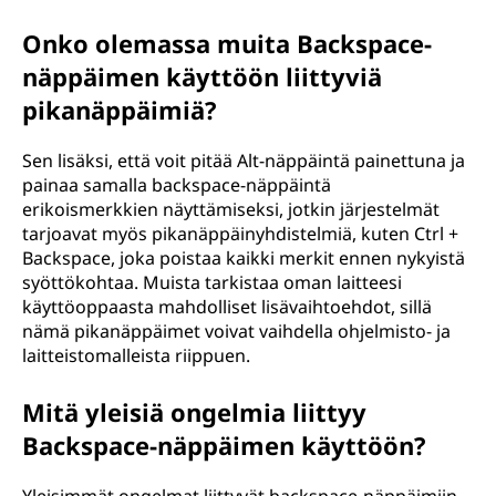
Onko olemassa muita Backspace-
näppäimen käyttöön liittyviä
pikanäppäimiä?
Sen lisäksi, että voit pitää Alt-näppäintä painettuna ja
painaa samalla backspace-näppäintä
erikoismerkkien näyttämiseksi, jotkin järjestelmät
tarjoavat myös pikanäppäinyhdistelmiä, kuten Ctrl +
Backspace, joka poistaa kaikki merkit ennen nykyistä
syöttökohtaa. Muista tarkistaa oman laitteesi
käyttöoppaasta mahdolliset lisävaihtoehdot, sillä
nämä pikanäppäimet voivat vaihdella ohjelmisto- ja
laitteistomalleista riippuen.
Mitä yleisiä ongelmia liittyy
Backspace-näppäimen käyttöön?