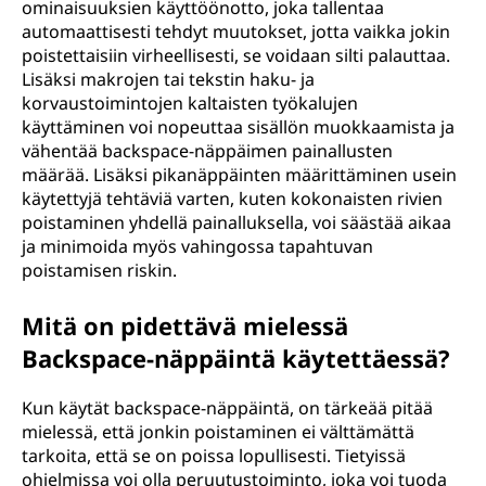
ominaisuuksien käyttöönotto, joka tallentaa
automaattisesti tehdyt muutokset, jotta vaikka jokin
poistettaisiin virheellisesti, se voidaan silti palauttaa.
Lisäksi makrojen tai tekstin haku- ja
korvaustoimintojen kaltaisten työkalujen
käyttäminen voi nopeuttaa sisällön muokkaamista ja
vähentää backspace-näppäimen painallusten
määrää. Lisäksi pikanäppäinten määrittäminen usein
käytettyjä tehtäviä varten, kuten kokonaisten rivien
poistaminen yhdellä painalluksella, voi säästää aikaa
ja minimoida myös vahingossa tapahtuvan
poistamisen riskin.
Mitä on pidettävä mielessä
Backspace-näppäintä käytettäessä?
Kun käytät backspace-näppäintä, on tärkeää pitää
mielessä, että jonkin poistaminen ei välttämättä
tarkoita, että se on poissa lopullisesti. Tietyissä
ohjelmissa voi olla peruutustoiminto, joka voi tuoda