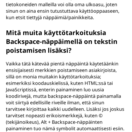
tietokoneiden malleilla voi olla oma ulkoasu, joten
sinun on aina ensin tutustuttava käyttöoppaaseen,
kun etsit tiettyjä näppäimiä/painikkeita.
Mitä muita käyttötarkoituksia
Backspace-näppäimellä on tekstin
poistamisen lisäksi?
Vaikka tätä kätevää pientä näppäintä käytetäänkin
ensisijaisesti merkkien poistamiseen asiakirjoista,
sillä on monia muitakin käyttötarkoituksia;
esimerkiksi koodauskielissä, kuten HTML:ssä tai
JavaScriptissä, enterin painaminen luo uusia
koodirivejä, mutta backspace-näppäintä painamalla
voit siirtyä edellisille riveille ilman, että sinun
tarvitsee kirjoittaa kaikki uudelleen. Lisäksi jos joskus
tarvitset nopeasti erikoismerkkejä, kuten ©
(tekijänoikeus), Alt + Backspace-näppäinten
painaminen tuo nämä symbolit automaattisesti esiin.