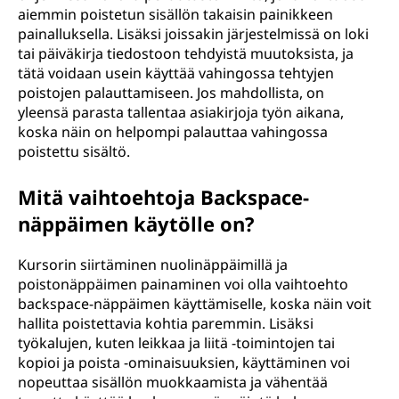
aiemmin poistetun sisällön takaisin painikkeen
painalluksella. Lisäksi joissakin järjestelmissä on loki
tai päiväkirja tiedostoon tehdyistä muutoksista, ja
tätä voidaan usein käyttää vahingossa tehtyjen
poistojen palauttamiseen. Jos mahdollista, on
yleensä parasta tallentaa asiakirjoja työn aikana,
koska näin on helpompi palauttaa vahingossa
poistettu sisältö.
Mitä vaihtoehtoja Backspace-
näppäimen käytölle on?
Kursorin siirtäminen nuolinäppäimillä ja
poistonäppäimen painaminen voi olla vaihtoehto
backspace-näppäimen käyttämiselle, koska näin voit
hallita poistettavia kohtia paremmin. Lisäksi
työkalujen, kuten leikkaa ja liitä -toimintojen tai
kopioi ja poista -ominaisuuksien, käyttäminen voi
nopeuttaa sisällön muokkaamista ja vähentää