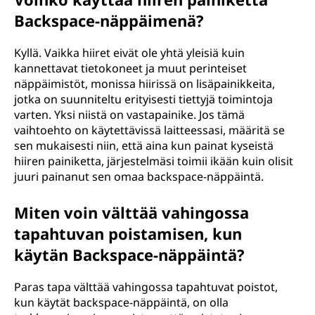
Backspace-näppäimenä?
Kyllä. Vaikka hiiret eivät ole yhtä yleisiä kuin
kannettavat tietokoneet ja muut perinteiset
näppäimistöt, monissa hiirissä on lisäpainikkeita,
jotka on suunniteltu erityisesti tiettyjä toimintoja
varten. Yksi niistä on vastapainike. Jos tämä
vaihtoehto on käytettävissä laitteessasi, määritä se
sen mukaisesti niin, että aina kun painat kyseistä
hiiren painiketta, järjestelmäsi toimii ikään kuin olisit
juuri painanut sen omaa backspace-näppäintä.
Miten voin välttää vahingossa
tapahtuvan poistamisen, kun
käytän Backspace-näppäintä?
Paras tapa välttää vahingossa tapahtuvat poistot,
kun käytät backspace-näppäintä, on olla