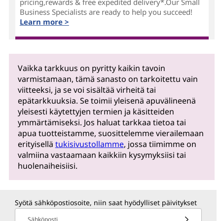
pricing,rewards & free expedited delivery*.Our Small
Business Specialists are ready to help you succeed!
Learn more >
Vaikka tarkkuus on pyritty kaikin tavoin
varmistamaan, tämä sanasto on tarkoitettu vain
viitteeksi, ja se voi sisältää virheitä tai
epätarkkuuksia. Se toimii yleisenä apuvälineenä
yleisesti käytettyjen termien ja käsitteiden
ymmärtämiseksi. Jos haluat tarkkaa tietoa tai
apua tuotteistamme, suosittelemme vierailemaan
erityisellä
tukisivustollamme
, jossa tiimimme on
valmiina vastaamaan kaikkiin kysymyksiisi tai
huolenaiheisiisi.
Syötä sähköpostiosoite, niin saat hyödylliset päivitykset
Sähköposti