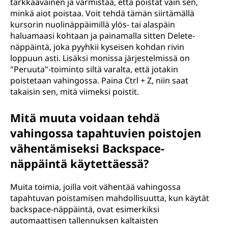
tarkkaavainen ja varmistaa, että poistat vain sen,
minkä aiot poistaa. Voit tehdä tämän siirtämällä
kursorin nuolinäppäimillä ylös- tai alaspäin
haluamaasi kohtaan ja painamalla sitten Delete-
näppäintä, joka pyyhkii kyseisen kohdan rivin
loppuun asti. Lisäksi monissa järjestelmissä on
"Peruuta"-toiminto siltä varalta, että jotakin
poistetaan vahingossa. Paina Ctrl + Z, niin saat
takaisin sen, mitä viimeksi poistit.
Mitä muuta voidaan tehdä
vahingossa tapahtuvien poistojen
vähentämiseksi Backspace-
näppäintä käytettäessä?
Muita toimia, joilla voit vähentää vahingossa
tapahtuvan poistamisen mahdollisuutta, kun käytät
backspace-näppäintä, ovat esimerkiksi
automaattisen tallennuksen kaltaisten