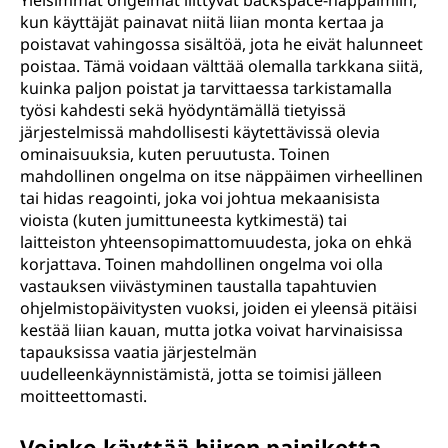
Yleisimmät ongelmat liittyvät backspace-näppäimiin,
kun käyttäjät painavat niitä liian monta kertaa ja
poistavat vahingossa sisältöä, jota he eivät halunneet
poistaa. Tämä voidaan välttää olemalla tarkkana siitä,
kuinka paljon poistat ja tarvittaessa tarkistamalla
työsi kahdesti sekä hyödyntämällä tietyissä
järjestelmissä mahdollisesti käytettävissä olevia
ominaisuuksia, kuten peruutusta. Toinen
mahdollinen ongelma on itse näppäimen virheellinen
tai hidas reagointi, joka voi johtua mekaanisista
vioista (kuten jumittuneesta kytkimestä) tai
laitteiston yhteensopimattomuudesta, joka on ehkä
korjattava. Toinen mahdollinen ongelma voi olla
vastauksen viivästyminen taustalla tapahtuvien
ohjelmistopäivitysten vuoksi, joiden ei yleensä pitäisi
kestää liian kauan, mutta jotka voivat harvinaisissa
tapauksissa vaatia järjestelmän
uudelleenkäynnistämistä, jotta se toimisi jälleen
moitteettomasti.
Voinko käyttää hiiren painiketta