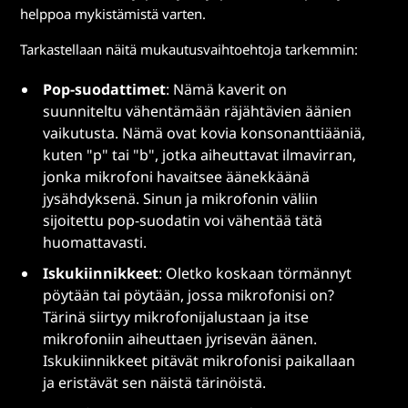
helppoa mykistämistä varten.
Tarkastellaan näitä mukautusvaihtoehtoja tarkemmin:
Pop-suodattimet
: Nämä kaverit on
suunniteltu vähentämään räjähtävien äänien
vaikutusta. Nämä ovat kovia konsonanttiääniä,
kuten "p" tai "b", jotka aiheuttavat ilmavirran,
jonka mikrofoni havaitsee äänekkäänä
jysähdyksenä. Sinun ja mikrofonin väliin
sijoitettu pop-suodatin voi vähentää tätä
huomattavasti.
Iskukiinnikkeet
: Oletko koskaan törmännyt
pöytään tai pöytään, jossa mikrofonisi on?
Tärinä siirtyy mikrofonijalustaan ja itse
mikrofoniin aiheuttaen jyrisevän äänen.
Iskukiinnikkeet pitävät mikrofonisi paikallaan
ja eristävät sen näistä tärinöistä.