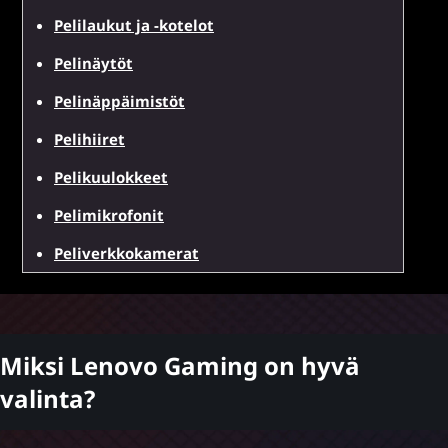
Pelilaukut ja -kotelot
Pelinäytöt
Pelinäppäimistöt
Pelihiiret
Pelikuulokkeet
Pelimikrofonit
Peliverkkokamerat
Miksi Lenovo Gaming on hyvä
valinta?