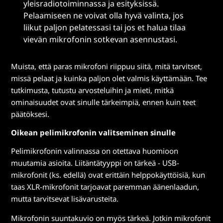
yleisradiotoiminnassa ja esityksissä.
Pelaamiseen ne voivat olla hyvä valinta, jos
liikut paljon pelatessasi tai jos et halua tilaa
vievän mikrofonin sotkevan asennustasi.
Muista, että paras mikrofoni riippuu siitä, mitä tarvitset,
missä pelaat ja kuinka paljon olet valmis käyttämään. Tee
tutkimusta, tutustu arvosteluihin ja mieti, mitkä
ominaisuudet ovat sinulle tärkeimpiä, ennen kuin teet
päätöksesi.
Oikean pelimikrofonin valitseminen sinulle
Pelimikrofonin valinnassa on otettava huomioon
muutamia asioita. Liitäntätyyppi on tärkeä - USB-
mikrofonit (ks. edellä) ovat erittäin helppokäyttöisiä, kun
taas XLR-mikrofonit tarjoavat paremman äänenlaadun,
mutta tarvitsevat lisävarusteita.
Mikrofonin suuntakuvio on myös tärkeä. Jotkin mikrofonit