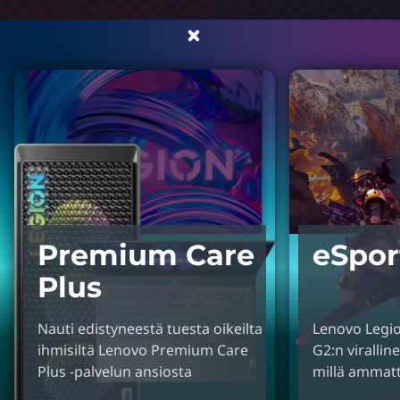
Premium Care
eSpor
Plus
Nauti edistyneestä tuesta oikeilta
Lenovo Legi
ihmisiltä Lenovo Premium Care
G2:n viralline
Plus -palvelun ansiosta
millä ammatti