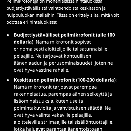
Pelimikrofoneja on monenlaisissa hintaluokissa,
budjettiystävällisistä vaihtoehdoista keskitason ja
huippuluokan malleihin. Tässä on erittely siitä, mitä voit
odottaa eri hintaluokissa:
Budjettiystävälliset pelimikrofonit (alle 100
dollaria)
: Nämä mikrofonit sopivat
erinomaisesti aloittelijoille tai satunnaisille
pelaajille. Ne tarjoavat kohtuullisen
äänenlaadun ja perusominaisuudet, joten ne
ovat hyvä vastine rahalle.
Keskitason pelimikrofonit (100-200 dollaria)
:
Nämä mikrofonit tarjoavat parempaa
rakennelaatua, parempaa äänen selkeyttä ja
lisäominaisuuksia, kuten useita
poimintakuvioita ja vahvistuksen säätöä. Ne
ovat hyvä valinta vakaville pelaajille,
aloitteleville striimaajille tai sisällöntuottajille,
jotka haluavat parantaa äänentoistoaan