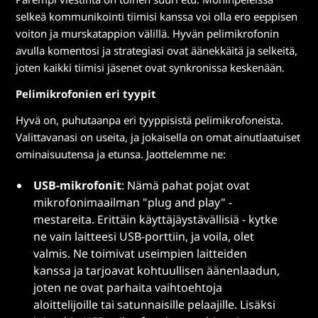
selkeä kommunikointi tiimisi kanssa voi olla ero eeppisen
voiton ja murskatappion välillä. Hyvän pelimikrofonin
avulla komentosi ja strategiasi ovat äänekkäitä ja selkeitä,
joten kaikki tiimisi jäsenet ovat synkronissa keskenään.
Pelimikrofonien eri tyypit
Hyvä on, puhutaanpa eri tyyppisistä pelimikrofoneista.
Valittavanasi on useita, ja jokaisella on omat ainutlaatuiset
ominaisuutensa ja etunsa. Jaottelemme ne:
USB-mikrofonit
: Nämä pahat pojat ovat
mikrofonimaailman "plug and play" -
mestareita. Erittäin käyttäjäystävällisiä - kytke
ne vain laitteesi USB-porttiin, ja voila, olet
valmis. Ne toimivat useimpien laitteiden
kanssa ja tarjoavat kohtuullisen äänenlaadun,
joten ne ovat parhaita vaihtoehtoja
aloittelijoille tai satunnaisille pelaajille. Lisäksi