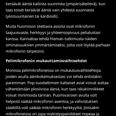
keräävät ääntä kaikista suunnista (ympärisäteilevä), kun
taas toiset keräävät ääntä vain yhdestä suunnasta
(yksisuuntainen tai kardioidi).
Muita huomioon otettavia asioita ovat mikrofonin
taajuusvaste, herkkyys ja yhteensopivuus pelialustasi
kanssa. Kannattaa tehdä hieman tutkimusta näiden
ominaisuuksien ymmärtämiseksi, jotta voit löytää parhaan
mikrofonin tarpeisiisi.
Pelimikrofonin mukauttamisvaihtoehdot
Monissa pelimikrofoneissa on mukautusvaihtoehtoja,
joiden avulla äänikokemuksestasi voi tehdä entistäkin
paremman. Pop-suodattimien kaltaiset asiat voivat auttaa
vähentämään plosiivisia ääniä, kun taas iskukiinnikkeet
voivat minimoida tärinän. Puomivarsien avulla voit
helposti säätää mikrofonin asentoa, ja vahvistuksen
säädöllä voit säätää mikrofonin herkkyyttä. Joissakin
mikrofoneissa on jopa mykistyspainikkeet nopeaa ja