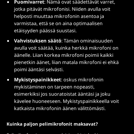
Puomivarret
: Nämä ovat säädettävät varret,
jotka pitävät mikrofonisi. Niiden avulla voit
helposti muuttaa mikrofonin asentoa ja
varmistaa, että se on aina optimaalisen
etäisyyden päässä suustasi.
Vahvistuksen säätö
: Tämän ominaisuuden
avulla voit säätää, kuinka herkkä mikrofoni on
äänelle. Liian korkea mikrofoni poimii kaikki
pienetkin äänet, liian matala mikrofoni ei ehkä
poimi ääntäsi selvästi.
Mykistyspainikkeet
: oskus mikrofonin
mykistäminen on tarpeen nopeasti,
esimerkiksi jos suoratoistat ääntäsi ja joku
kävelee huoneeseen. Mykistyspainikkeella voit
katkaista mikrofonin äänen välittömästi.
Kuinka paljon pelimikrofonit maksavat?