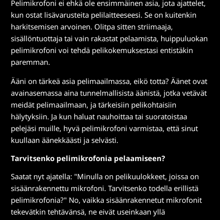
Pelimikrofoni ei ehkä ole ensimmäinen asia, jota ajattelet,
kun ostat lisävarusteita pelilaitteeseesi. Se on kuitenkin
harkitsemisen arvoinen. Olitpa sitten striimaaja,
sisällöntuottaja tai vain rakastat pelaamista, huippuluokan
pelimikrofoni voi tehdä pelikokemuksestasi entistäkin
paremman.
Ääni on tärkeä asia pelimaailmassa, eikö totta? Äänet ovat
avainasemassa aina tunnelmallisista äänistä, jotka vetävät
meidät pelimaailmaan, ja tärkeisiin pelikohtaisiin
hälytyksiin. Ja kun haluat nauhoittaa tai suoratoistaa
pelejäsi muille, hyvä pelimikrofoni varmistaa, että sinut
kuullaan äänekkäästi ja selvästi.
Tarvitsenko pelimikrofonia pelaamiseen?
Saatat nyt ajatella: "Minulla on pelikuulokkeet, joissa on
sisäänrakennettu mikrofoni. Tarvitsenko todella erillistä
pelimikrofonia?" No, vaikka sisäänrakennetut mikrofonit
tekevätkin tehtävänsä, ne eivät useinkaan yllä