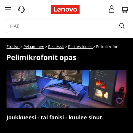
siirry pääsisältöön
Etusivu
>
Pelaaminen
>
Resurssit
>
Pelitarvikkeet
> Pelimikrofonit
Pelimikrofonit opas
Joukkueesi - tai fanisi - kuulee sinut.