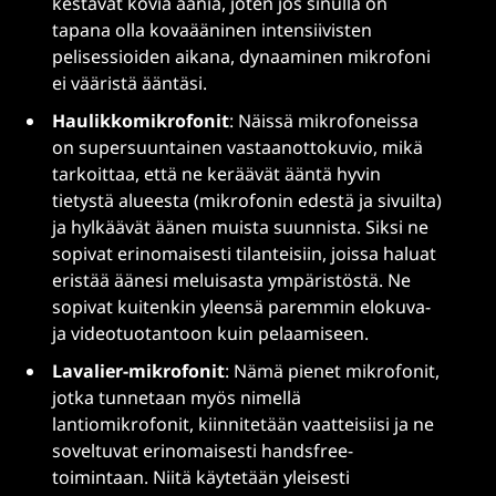
kestävät kovia ääniä, joten jos sinulla on
tapana olla kovaääninen intensiivisten
pelisessioiden aikana, dynaaminen mikrofoni
ei vääristä ääntäsi.
Haulikkomikrofonit
: Näissä mikrofoneissa
on supersuuntainen vastaanottokuvio, mikä
tarkoittaa, että ne keräävät ääntä hyvin
tietystä alueesta (mikrofonin edestä ja sivuilta)
ja hylkäävät äänen muista suunnista. Siksi ne
sopivat erinomaisesti tilanteisiin, joissa haluat
eristää äänesi meluisasta ympäristöstä. Ne
sopivat kuitenkin yleensä paremmin elokuva-
ja videotuotantoon kuin pelaamiseen.
Lavalier-mikrofonit
: Nämä pienet mikrofonit,
jotka tunnetaan myös nimellä
lantiomikrofonit, kiinnitetään vaatteisiisi ja ne
soveltuvat erinomaisesti handsfree-
toimintaan. Niitä käytetään yleisesti