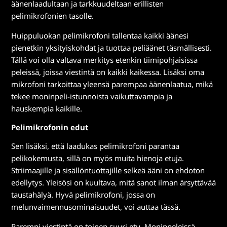
äänenlaadultaan ja tarkkuudeltaan erillisten
pelimikrofonien tasolle.
Huippuluokan pelimikrofoni tallentaa kaikki äänesi
pienetkin yksityiskohdat ja tuottaa peliäänet täsmällisesti.
Tällä voi olla valtava merkitys etenkin tiimipohjaisissa
peleissä, joissa viestintä on kaikki kaikessa. Lisäksi oma
mikrofoni tarkoittaa yleensä parempaa äänenlaatua, mikä
tekee moninpeli-istunnoista vaikuttavampia ja
hauskempia kaikille.
Pelimikrofonin edut
Sen lisäksi, että laadukas pelimikrofoni parantaa
pelikokemusta, sillä on myös muita hienoja etuja.
Striimaajille ja sisällöntuottajille selkeä ääni on ehdoton
edellytys. Yleisösi on kuultava, mitä sanot ilman ärsyttävää
taustahälyä. Hyvä pelimikrofoni, jossa on
melunvaimennusominaisuudet, voi auttaa tässä.
Parempi viestintä on toinen suuri etu. Moninpeleissä