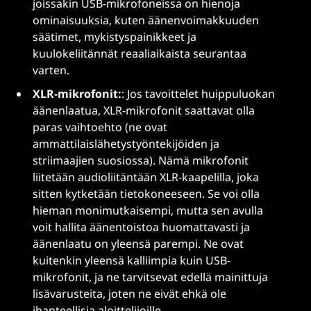
joissakin USB-mikrofoneissa on hienoja
ominaisuuksia, kuten äänenvoimakkuuden
säätimet, mykistyspainikkeet ja
kuulokeliitännät reaaliaikaista seurantaa
varten.
XLR-mikrofonit:
: Jos tavoittelet huippuluokan
äänenlaatua, XLR-mikrofonit saattavat olla
paras vaihtoehto (ne ovat
ammattilaislähetystyöntekijöiden ja
striimaajien suosiossa). Nämä mikrofonit
liitetään audioliitäntään XLR-kaapelilla, joka
sitten kytketään tietokoneeseen. Se voi olla
hieman monimutkaisempi, mutta sen avulla
voit hallita äänentoistoa huomattavasti ja
äänenlaatu on yleensä parempi. Ne ovat
kuitenkin yleensä kalliimpia kuin USB-
mikrofonit, ja ne tarvitsevat edellä mainittuja
lisävarusteita, joten ne eivät ehkä ole
ihanteellisia aloittelijoille.