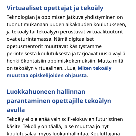
Virtuaaliset opettajat ja tekoäly
Teknologian ja oppimisen jatkuva yhdistyminen on
tuonut mukanaan uuden aikakauden koulutukseen,
ja tekoäly tai tekoälyyn perustuvat virtuaalituutorit
ovat eturintamassa. Nämä digitaaliset
opetusmentorit muuttavat käsitystämme
perinteisestä koulutuksesta ja tarjoavat uusia väyliä
henkilökohtaisiin oppimiskokemuksiin. Mutta mitä
on tekoälyn virtuaalinen... Lue,
Miten tekoäly
muuttaa opiskelijoiden ohjausta
.
Luokkahuoneen hallinnan
parantaminen opettajille tekoälyn
avulla
Tekoäly ei ole enää vain scifi-elokuvien futuristinen
käsite. Tekoäly on täällä, ja se muuttaa jo nyt
koulutusalaa, myös luokanhallintaa. Kouluttajana