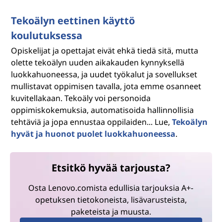
Tekoälyn eettinen käyttö
koulutuksessa
Opiskelijat ja opettajat eivät ehkä tiedä sitä, mutta
olette tekoälyn uuden aikakauden kynnyksellä
luokkahuoneessa, ja uudet työkalut ja sovellukset
mullistavat oppimisen tavalla, jota emme osanneet
kuvitellakaan. Tekoäly voi personoida
oppimiskokemuksia, automatisoida hallinnollisia
tehtäviä ja jopa ennustaa oppilaiden... Lue,
Tekoälyn
hyvät ja huonot puolet luokkahuoneessa
.
Etsitkö hyvää tarjousta?
Osta Lenovo.comista edullisia tarjouksia A+-
opetuksen tietokoneista, lisävarusteista,
paketeista ja muusta.