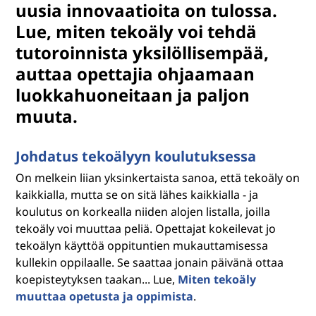
uusia innovaatioita on tulossa.
Lue, miten tekoäly voi tehdä
tutoroinnista yksilöllisempää,
auttaa opettajia ohjaamaan
luokkahuoneitaan ja paljon
muuta.
Johdatus tekoälyyn koulutuksessa
On melkein liian yksinkertaista sanoa, että tekoäly on
kaikkialla, mutta se on sitä lähes kaikkialla - ja
koulutus on korkealla niiden alojen listalla, joilla
tekoäly voi muuttaa peliä. Opettajat kokeilevat jo
tekoälyn käyttöä oppituntien mukauttamisessa
kullekin oppilaalle. Se saattaa jonain päivänä ottaa
koepisteytyksen taakan... Lue,
Miten tekoäly
muuttaa opetusta ja oppimista
.