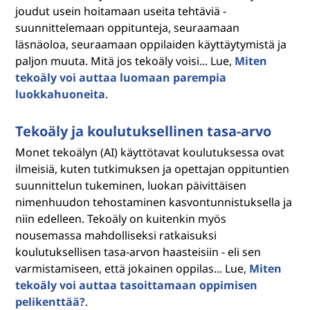
joudut usein hoitamaan useita tehtäviä -
suunnittelemaan oppitunteja, seuraamaan
läsnäoloa, seuraamaan oppilaiden käyttäytymistä ja
paljon muuta. Mitä jos tekoäly voisi... Lue,
Miten
tekoäly voi auttaa luomaan parempia
luokkahuoneita
.
Tekoäly ja koulutuksellinen tasa-arvo
Monet tekoälyn (AI) käyttötavat koulutuksessa ovat
ilmeisiä, kuten tutkimuksen ja opettajan oppituntien
suunnittelun tukeminen, luokan päivittäisen
nimenhuudon tehostaminen kasvontunnistuksella ja
niin edelleen. Tekoäly on kuitenkin myös
nousemassa mahdolliseksi ratkaisuksi
koulutuksellisen tasa-arvon haasteisiin - eli sen
varmistamiseen, että jokainen oppilas... Lue,
Miten
tekoäly voi auttaa tasoittamaan oppimisen
pelikenttää?
.