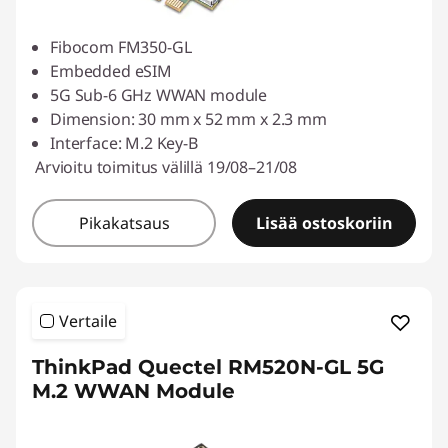
Fibocom FM350-GL
Embedded eSIM
5G Sub-6 GHz WWAN module
Dimension: 30 mm x 52 mm x 2.3 mm
Interface: M.2 Key-B
Arvioitu toimitus välillä 19/08–21/08
Pikakatsaus
Lisää ostoskoriin
Vertaile
ThinkPad Quectel RM520N-GL 5G
M.2 WWAN Module