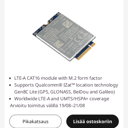
LTE-A CAT16 module with M.2 form factor
Supports Qualcomm® IZat™ location technology
Gen8C Lite (GPS, GLONASS, BeiDou and Galileo)
Worldwide LTE-A and UMTS/HSPA+ coverage
Arvioitu toimitus välillä 19/08–21/08
Pikakatsaus
Lisää ostoskoriin