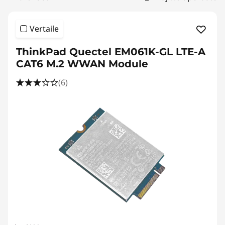
d
b
Vertaile
a
ThinkPad Quectel EM061K-GL LTE-A
n
CAT6 M.2 WWAN Module
(6)
d
|
F
r
e
e
S