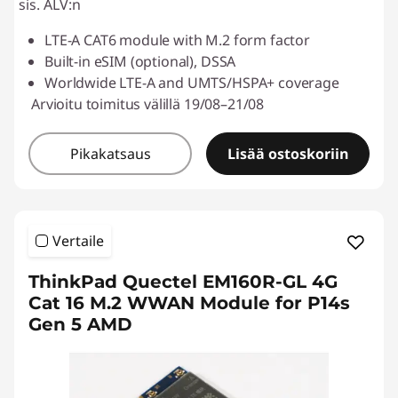
sis. ALV:n
h
LTE-A CAT6 module with M.2 form factor
i
Built-in eSIM (optional), DSSA
Worldwide LTE-A and UMTS/HSPA+ coverage
p
Arvioitu toimitus välillä 19/08–21/08
p
Pikakatsaus
Lisää ostoskoriin
i
n
Vertaile
g
ThinkPad Quectel EM160R-GL 4G
Cat 16 M.2 WWAN Module for P14s
Gen 5 AMD