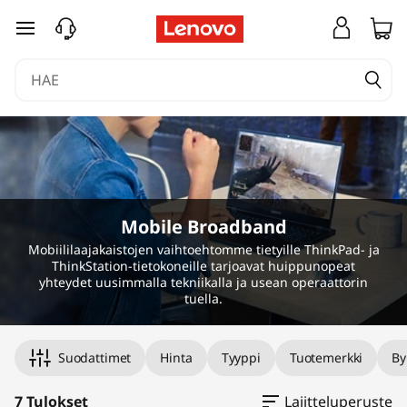
M
siirry pääsisältöön
o
b
i
l
e
Mobile Broadband
B
Mobiililaajakaistojen vaihtoehtomme tietyille ThinkPad- ja
ThinkStation-tietokoneille tarjoavat huippunopeat
r
yhteydet uusimmalla tekniikalla ja usean operaattorin
tuella.
o
Suodattimet
Hinta
Tyyppi
Tuotemerkki
By
a
7 Tulokset
Lajitteluperuste