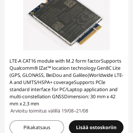
LTE-A CAT16 module with M.2 form factorSupports
Qualcomm® IZat™ location technology Gen8C Lite
(GPS, GLONASS, BeiDou and Galileo)Worldwide LTE-
A and UMTS/HSPA+ coverageSupports PCIe
standard interface for PC/Laptop application and
multi-constellation GNSSDimension: 30 mm x 42
mm x 2.3 mm
Arvioitu toimitus välillä 19/08–21/08
Pikakatsaus
Lisää ostoskoriin