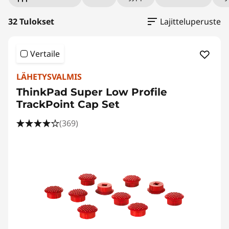
o
u
32 Tulokset
Lajitteluperuste
s
Vertaile
e
LÄHETYSVALMIS
C
ThinkPad Super Low Profile
TrackPoint Cap Set
o
(369)
m
b
o
s