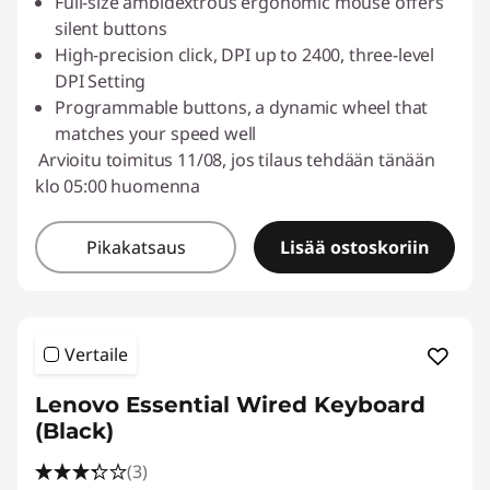
Full-size ambidextrous ergonomic mouse offers
silent buttons
High-precision click, DPI up to 2400, three-level
DPI Setting
Programmable buttons, a dynamic wheel that
matches your speed well
Arvioitu toimitus 11/08, jos tilaus tehdään tänään
klo 05:00 huomenna
Pikakatsaus
Lisää ostoskoriin
Vertaile
Lenovo Essential Wired Keyboard
(Black)
(3)