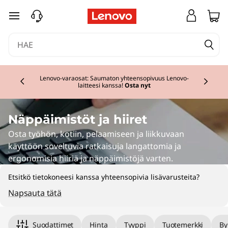
K
siirry pääsisältöön
e
y
Currently displaying item 2 of 3
b
Lenovo-varaosat: Saumaton yhteensopivuus Lenovo-
laitteesi kanssa!
Osta nyt
o
a
Näppäimistöt ja hiiret
Osta työhön, kotiin, pelaamiseen ja liikkuvaan
r
käyttöön soveltuvia ratkaisuja langattomia ja
ergonomisia hiiriä ja näppäimistöjä varten.
d
Etsitkö tietokoneesi kanssa yhteensopivia lisävarusteita?
&
Napsauta tätä
M
Suodattimet
Hinta
Tyyppi
Tuotemerkki
By