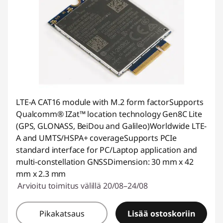
LTE-A CAT16 module with M.2 form factorSupports
Qualcomm® IZat™ location technology Gen8C Lite
(GPS, GLONASS, BeiDou and Galileo)Worldwide LTE-
A and UMTS/HSPA+ coverageSupports PCIe
standard interface for PC/Laptop application and
multi-constellation GNSSDimension: 30 mm x 42
mm x 2.3 mm
Arvioitu toimitus välillä 20/08–24/08
Pikakatsaus
Lisää ostoskoriin