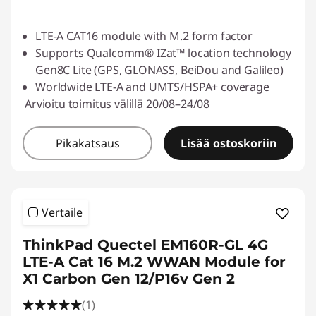
LTE-A CAT16 module with M.2 form factor
Supports Qualcomm® IZat™ location technology
Gen8C Lite (GPS, GLONASS, BeiDou and Galileo)
Worldwide LTE-A and UMTS/HSPA+ coverage
Arvioitu toimitus välillä 20/08–24/08
Pikakatsaus
Lisää ostoskoriin
Vertaile
ThinkPad Quectel EM160R-GL 4G
LTE-A Cat 16 M.2 WWAN Module for
X1 Carbon Gen 12/P16v Gen 2
(1)