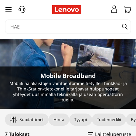
siirry pääsisältöön
Mobile Broadband
Mobiililaajakaistojen vaihtoehtomme tietyille ThinkPad- ja
ThinkStation-tietokoneille tarjoavat huippunopeat
yhteydet uusimmalla tekniikalla ja usean operaattorin
tuella.
Suodattimet
Hinta
Tyyppi
Tuotemerkki
By
7 Tulokset
Lajitteluperuste