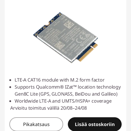
LTE-A CAT16 module with M.2 form factor
Supports Qualcomm® IZat™ location technology
Gen8C Lite (GPS, GLONASS, BeiDou and Galileo)
Worldwide LTE-A and UMTS/HSPA+ coverage
Arvioitu toimitus välillä 20/08–24/08
Pikakatsaus
Lisää ostoskoriin