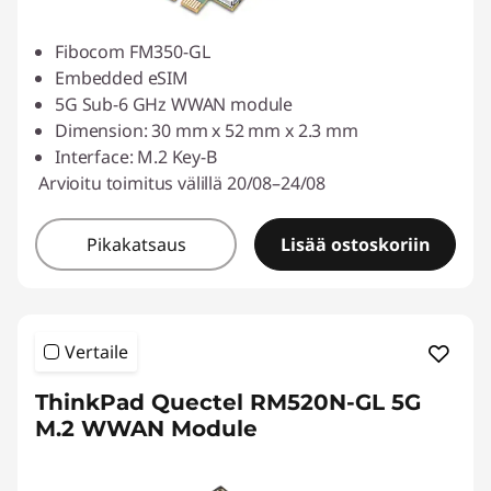
Fibocom FM350-GL
Embedded eSIM
5G Sub-6 GHz WWAN module
Dimension: 30 mm x 52 mm x 2.3 mm
Interface: M.2 Key-B
Arvioitu toimitus välillä 20/08–24/08
Pikakatsaus
Lisää ostoskoriin
Vertaile
ThinkPad Quectel RM520N-GL 5G
M.2 WWAN Module