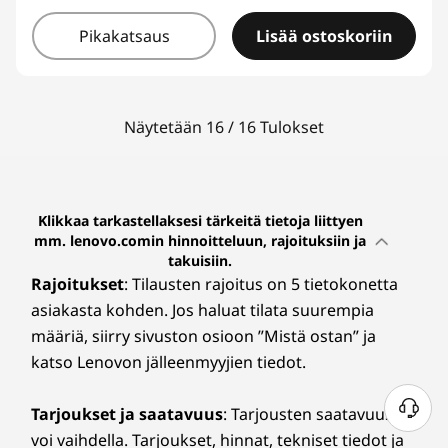
Pikakatsaus
Lisää ostoskoriin
Näytetään 16 / 16 Tulokset
Klikkaa tarkastellaksesi tärkeitä tietoja liittyen
mm. lenovo.comin hinnoitteluun, rajoituksiin ja
takuisiin.
Rajoitukset
: Tilausten rajoitus on 5 tietokonetta
asiakasta kohden. Jos haluat tilata suurempia
määriä, siirry sivuston osioon ”Mistä ostan” ja
katso Lenovon jälleenmyyjien tiedot.
Tarjoukset ja saatavuus
: Tarjousten saatavuus
voi vaihdella. Tarjoukset, hinnat, tekniset tiedot ja