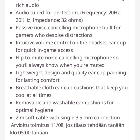
rich audio
Audio tuned for perfection. (Frequency: 20Hz-
20KHz, Impedance: 32 ohms)
Passive noise-cancelling microphone built for
gamers who despise distractions
Intuitive volume control on the headset ear cup
for quick in-game access
Flip-to-mute noise-cancelling microphone so
you’ll always know when you’re muted
Lightweight design and quality ear cup padding
for lasting comfort
Breathable cloth ear cup cushions that keep you
cool at all times
Removable and washable ear cushions for
optimal hygiene
2 m soft cable with single 3.5 mm connection
Arvioitu toimitus 11/08, jos tilaus tehdään tänään
klo 05:00 tänään