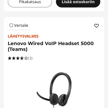
Pikakatsaus
Lisää ostoskoriin
Vertaile
LÄHETYSVALMIS
Lenovo Wired VoIP Headset 5000
(Teams)
(3)