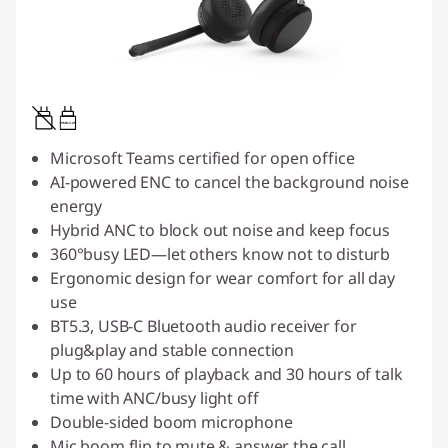
0.95W-3.25W
Microsoft Teams certified for open office
AI-powered ENC to cancel the background noise
energy
Hybrid ANC to block out noise and keep focus
360°busy LED—let others know not to disturb
Ergonomic design for wear comfort for all day
use
BT5.3, USB-C Bluetooth audio receiver for
plug&play and stable connection
Up to 60 hours of playback and 30 hours of talk
time with ANC/busy light off
Double-sided boom microphone
Mic boom flip to mute & answer the call