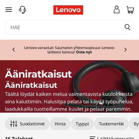
siirry pääsisältöön
Currently displaying item 2 of 3
Lenovo-varaosat: Saumaton yhteensopivuus Lenovo-
laitteesi kanssa!
Osta nyt
Ääniratkaisut
Ääniratkaisut
Täältä löydät kaiken melua vaimentavista kuulokkeista
aina kaiuttimiin. Halusitpa pelata tai käydä työpuhelua,
laadukkailla tuotteillamme kuulet ja pelaat paremmin.
Suodattimet
Hinta
Tyyppi
Tuotemerkki
By
16 Tulokset
Lajitteluperuste