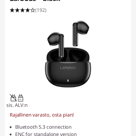
(192)
0.15W-1.5W
sis. ALV:n
Rajallinen varasto, osta pian!
Bluetooth 5.3 connection
ENC for standalone version