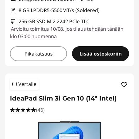
a
8 GB LPDDR5-5500MT/s (Soldered)
v
256 GB SSD M.2 2242 PCIe TLC
Arvioitu toimitus 10/08, jos tilaus tehdään tänään
a
klo 03:00 huomenna
n
Pikakatsaus
Lisää ostoskoriin
t
i
Vertaile
e
IdeaPad Slim 3i Gen 10 (14" Intel)
t
(46)
o
k