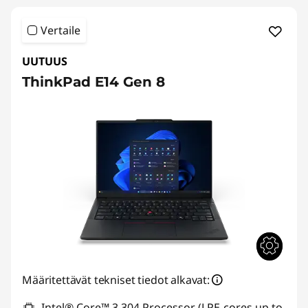
Vertaile
UUTUUS
ThinkPad E14 Gen 8
Määritettävät tekniset tiedot alkavat:
Intel® Core™ 3 304 Processor (LPE-cores up to