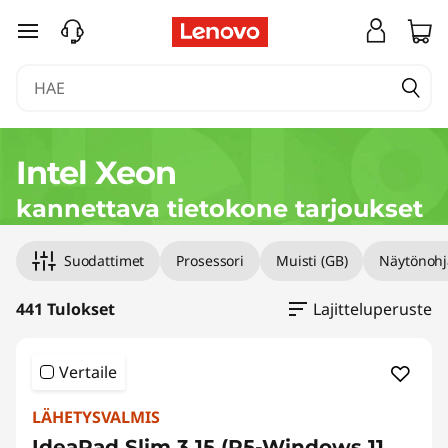
T
siirry pääsisältöön
o
p
2
Intel Xeon
0
kannettava tietokone tarjoukset
I
Suodattimet
Prosessori
Muisti (GB)
Näytönohj
n
441 Tulokset
Lajitteluperuste
t
e
Vertaile
l
LÄHETYSVALMIS
IdeaPad Slim 3 15 (R5-Windows 11