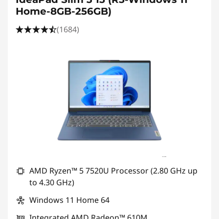
X
Home-8GB-256GB)
e
(1684)
o
n
k
a
n
n
e
AMD Ryzen™ 5 7520U Processor (2.80 GHz up
to 4.30 GHz)
t
Windows 11 Home 64
t
Integrated AMD Radeon™ 610M