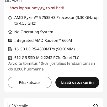
sis. ALV:n
Lähes loppuunmyyty, toimi heti!
AMD Ryzen™ 5 7535HS Processor (3.30 GHz up
to 4.55 GHz)
No Operating System
Integrated AMD Radeon™ 660M
16 GB DDR5-4800MT/s (SODIMM)
512 GB SSD M.2 2242 PCIe Gen4 TLC
Arvioitu toimitus 10/08, jos tilaus tehdään tänään
klo 03:00 huomenna
Pikakatsaus
Lisää ostoskoriin
Vertaile