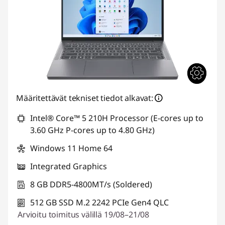
o
n
e
e
n
Määritettävät tekniset tiedot alkavat:
t
Intel® Core™ 5 210H Processor (E-cores up to
a
3.60 GHz P-cores up to 4.80 GHz)
Windows 11 Home 64
r
Integrated Graphics
j
8 GB DDR5-4800MT/s (Soldered)
o
512 GB SSD M.2 2242 PCIe Gen4 QLC
Arvioitu toimitus välillä 19/08–21/08
u