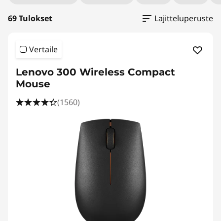
k
o
69 Tulokset
Lajitteluperuste
r
Vertaile
k
Lenovo 300 Wireless Compact
e
Mouse
(1560)
a
k
o
u
l
u