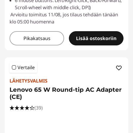
6 mouse buttons: Left/Right-click, Back/Forward,
Scroll-wheel with middle click, DPI)
Arvioitu toimitus 11/08, jos tilaus tehdään tänään
klo 05:00 huomenna
Pikakatsaus
Lisää ostoskoriin
Vertaile
LÄHETYSVALMIS
Lenovo 65 W Round-tip AC Adapter
(CE)
(39)