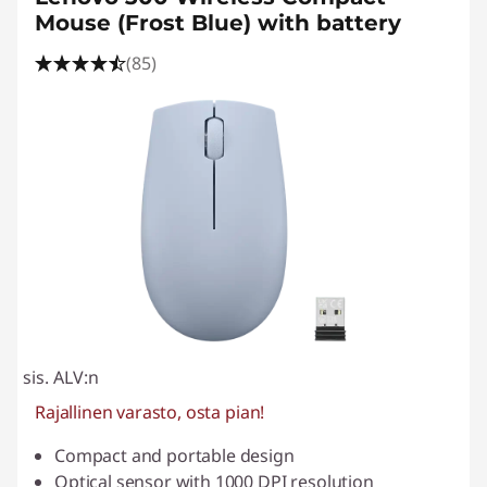
i
Mouse (Frost Blue) with battery
l
(85)
l
e
sis. ALV:n
Rajallinen varasto, osta pian!
Compact and portable design
Optical sensor with 1000 DPI resolution