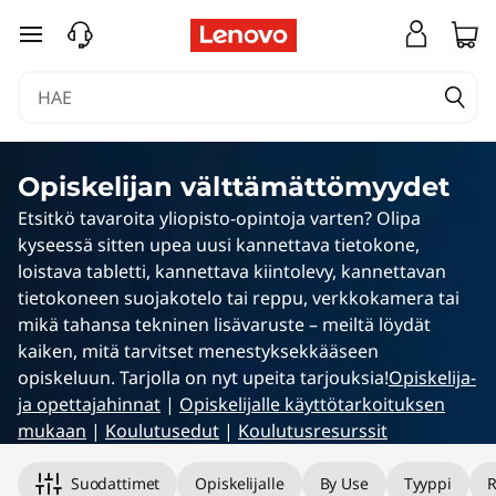
O
siirry pääsisältöön
s
t
e
Opiskelijan välttämättömyydet
t
Etsitkö tavaroita yliopisto-opintoja varten? Olipa
kyseessä sitten upea uusi kannettava tietokone,
t
loistava tabletti, kannettava kiintolevy, kannettavan
a
tietokoneen suojakotelo tai reppu, verkkokamera tai
mikä tahansa tekninen lisävaruste – meiltä löydät
v
kaiken, mitä tarvitset menestyksekkääseen
opiskeluun. Tarjolla on nyt upeita tarjouksia!
Opiskelija-
a
ja opettajahinnat
|
Opiskelijalle käyttötarkoituksen
mukaan
|
Koulutusedut
|
Koulutusresurssit
a
Suodattimet
Opiskelijalle
By Use
Tyyppi