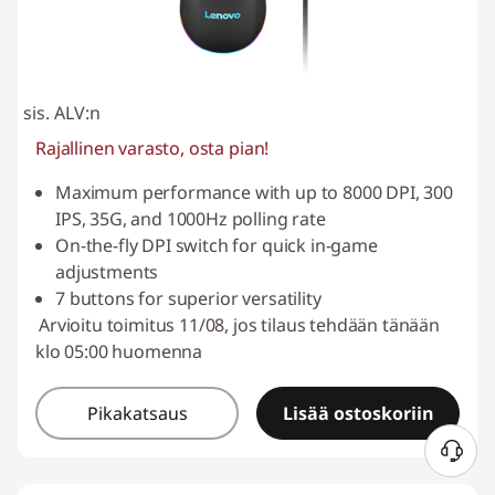
sis. ALV:n
Rajallinen varasto, osta pian!
Maximum performance with up to 8000 DPI, 300
IPS, 35G, and 1000Hz polling rate
On-the-fly DPI switch for quick in-game
adjustments
7 buttons for superior versatility
Arvioitu toimitus 11/08, jos tilaus tehdään tänään
klo 05:00 huomenna
Pikakatsaus
Lisää ostoskoriin