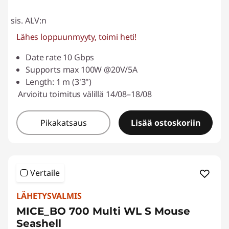
sis. ALV:n
Lähes loppuunmyyty, toimi heti!
Date rate 10 Gbps
Supports max 100W @20V/5A
Length: 1 m (3'3")
Arvioitu toimitus välillä 14/08–18/08
Pikakatsaus
Lisää ostoskoriin
Vertaile
LÄHETYSVALMIS
MICE_BO 700 Multi WL S Mouse
Seashell