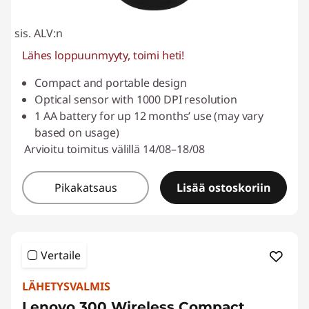
o
sis. ALV:n
p
Lähes loppuunmyyty, toimi heti!
i
Compact and portable design
Optical sensor with 1000 DPI resolution
s
1 AA battery for up 12 months’ use (may vary
k
based on usage)
Arvioitu toimitus välillä 14/08–18/08
e
Pikakatsaus
Lisää ostoskoriin
l
i
j
Vertaile
o
LÄHETYSVALMIS
Lenovo 300 Wireless Compact