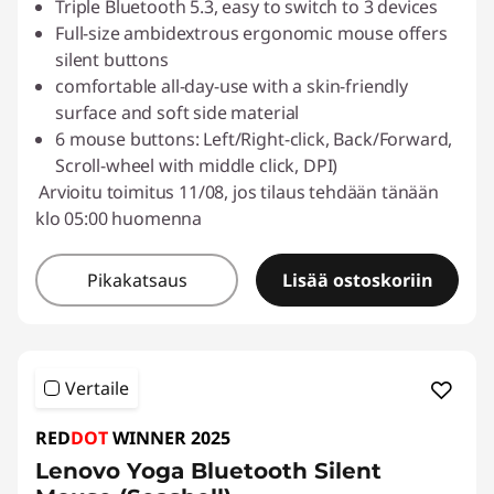
Triple Bluetooth 5.3, easy to switch to 3 devices
Full-size ambidextrous ergonomic mouse offers
silent buttons
comfortable all-day-use with a skin-friendly
surface and soft side material
6 mouse buttons: Left/Right-click, Back/Forward,
Scroll-wheel with middle click, DPI)
Arvioitu toimitus 11/08, jos tilaus tehdään tänään
klo 05:00 huomenna
Pikakatsaus
Lisää ostoskoriin
Vertaile
RED
DOT
WINNER 2025
Lenovo Yoga Bluetooth Silent