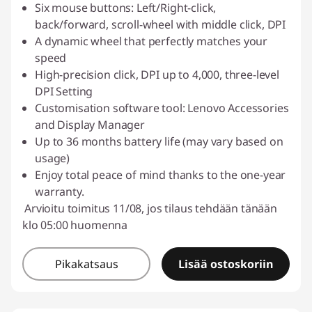
Six mouse buttons: Left/Right-click,
back/forward, scroll-wheel with middle click, DPI
A dynamic wheel that perfectly matches your
speed
High-precision click, DPI up to 4,000, three-level
DPI Setting
Customisation software tool: Lenovo Accessories
and Display Manager
Up to 36 months battery life (may vary based on
usage)
Enjoy total peace of mind thanks to the one-year
warranty.
Arvioitu toimitus 11/08, jos tilaus tehdään tänään
klo 05:00 huomenna
Pikakatsaus
Lisää ostoskoriin