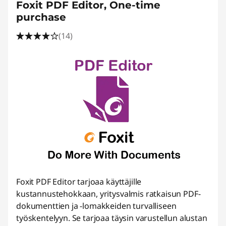
l
Foxit PDF Editor, One-time
purchase
m
(14)
i
s
t
o
t
|
L
Foxit PDF Editor tarjoaa käyttäjille
u
kustannustehokkaan, yritysvalmis ratkaisun PDF-
dokumenttien ja -lomakkeiden turvalliseen
o
työskentelyyn. Se tarjoaa täysin varustellun alustan