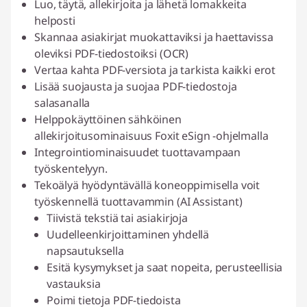
Luo, täytä, allekirjoita ja lähetä lomakkeita
helposti
Skannaa asiakirjat muokattaviksi ja haettavissa
oleviksi PDF-tiedostoiksi (OCR)
Vertaa kahta PDF-versiota ja tarkista kaikki erot
Lisää suojausta ja suojaa PDF-tiedostoja
salasanalla
Helppokäyttöinen sähköinen
allekirjoitusominaisuus Foxit eSign -ohjelmalla
Integrointiominaisuudet tuottavampaan
työskentelyyn.
Tekoälyä hyödyntävällä koneoppimisella voit
työskennellä tuottavammin (AI Assistant)
Tiivistä tekstiä tai asiakirjoja
Uudelleenkirjoittaminen yhdellä
napsautuksella
Esitä kysymykset ja saat nopeita, perusteellisia
vastauksia
Poimi tietoja PDF-tiedoista