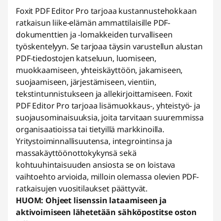
Foxit PDF Editor Pro tarjoaa kustannustehokkaan
t
ratkaisun liike-elämän ammattilaisille PDF-
k
dokumenttien ja -lomakkeiden turvalliseen
työskentelyyn. Se tarjoaa täysin varustellun alustan
a
PDF-tiedostojen katseluun, luomiseen,
muokkaamiseen, yhteiskäyttöön, jakamiseen,
i
suojaamiseen, järjestämiseen, vientiin,
tekstintunnistukseen ja allekirjoittamiseen. Foxit
s
PDF Editor Pro tarjoaa lisämuokkaus-, yhteistyö- ja
suojausominaisuuksia, joita tarvitaan suuremmissa
u
organisaatioissa tai tietyillä markkinoilla.
t
Yritystoiminnallisuutensa, integrointinsa ja
massakäyttöönottokykynsä sekä
kohtuuhintaisuuden ansiosta se on loistava
vaihtoehto arvioida, milloin olemassa olevien PDF-
ratkaisujen vuositilaukset päättyvät.
HUOM: Ohjeet lisenssin lataamiseen ja
aktivoimiseen lähetetään sähköpostitse oston