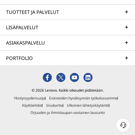
TUOTTEET JA PALVELUT
LISÄPALVELUT
ASIAKASPALVELU
PORTFOLIO
© 2026 Lenovo. Kaikki oikeudet pidätetään.
Yksityisyydensuoja
Evästeiden hyväksynnän työkalussamme
Käyttöehdot
Sivukartta
Ulkoinen lähetyskäytäntö
Orjuuden ja ihmiskaupan vastainen lausunto