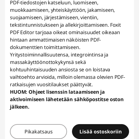
PDF-tiedostojen katseluun, luomiseen,
t
muokkaamiseen, yhteiskäyttöön, jakamiseen,
suojaamiseen, järjestämiseen, vientiin,
e
tekstintunnistukseen ja allekirjoittamiseen. Foxit
t
PDF Editor tarjoaa oikeat ominaisuudet oikeaan
hintaan ammattimaisen näköisten PDF-
t
dokumenttien toimittamiseen.
Yritystoiminnallisuutensa, integrointinsa ja
a
massakäyttöönottokykynsä sekä
kohtuuhintaisuuden ansiosta se on loistava
v
vaihtoehto arvioida, milloin olemassa olevien PDF-
ratkaisujen vuositilaukset päättyvät.
a
HUOM: Ohjeet lisenssin lataamiseen ja
t
aktivoimiseen lähetetään sähköpostitse oston
jälkeen.
j
a
Pikakatsaus
Lisää ostoskoriin