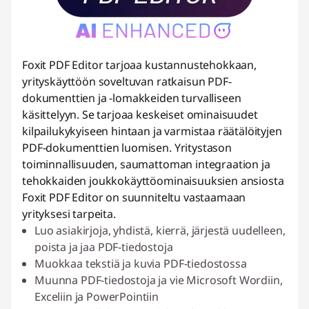
Foxit PDF Editor tarjoaa kustannustehokkaan,
yrityskäyttöön soveltuvan ratkaisun PDF-
dokumenttien ja -lomakkeiden turvalliseen
käsittelyyn. Se tarjoaa keskeiset ominaisuudet
kilpailukykyiseen hintaan ja varmistaa räätälöityjen
PDF-dokumenttien luomisen. Yritystason
toiminnallisuuden, saumattoman integraation ja
tehokkaiden joukkokäyttöominaisuuksien ansiosta
Foxit PDF Editor on suunniteltu vastaamaan
yrityksesi tarpeita.
Luo asiakirjoja, yhdistä, kierrä, järjestä uudelleen,
poista ja jaa PDF-tiedostoja
Muokkaa tekstiä ja kuvia PDF-tiedostossa
Muunna PDF-tiedostoja ja vie Microsoft Wordiin,
Exceliin ja PowerPointiin