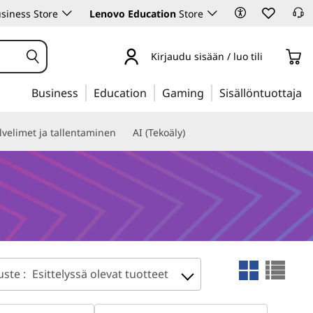
siness Store
Lenovo Education
Store
Kirjaudu sisään / luo tili
Business
Education
Gaming
Sisällöntuottaja
lvelimet ja tallentaminen
AI (Tekoäly)
uste :
Esittelyssä olevat tuotteet