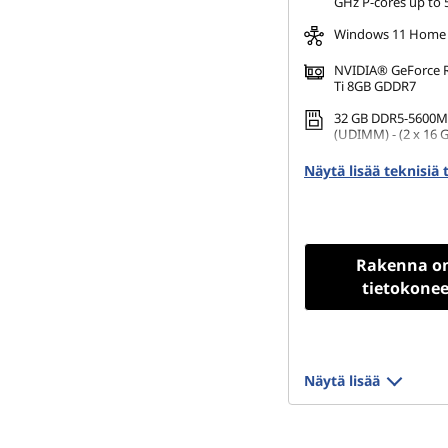
GHz P-cores up to 
Windows 11 Home
NVIDIA® GeForce 
Ti 8GB GDDR7
32 GB DDR5-5600M
(UDIMM) - (2 x 16 
1 TB SSD M.2 2280 
Näytä lisää teknisiä 
TLC
Rakenna o
tietokonee
Näytä lisää