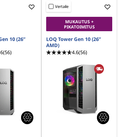
Vertaile
MUKAUTUS +
PIKATOIMITUS
en 10 (26”
LOQ Tower Gen 10 (26”
AMD)
.6
(56)
4.6
(56)