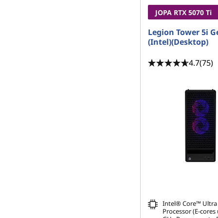
JOPA RTX 5070
Ti
Legion Tower 5i G
(Intel)(Desktop)
4.7
(75)
Intel® Core™ Ultra
Processor (E-cores 