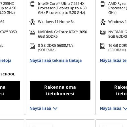
 7 255HX
Intel® Core™ Ultra 7 255HX
AMD Ryzen
up to 4.50
Processor (E-cores up to 4.50
Processor (
5.20 GHz)
GHz P-cores up to 5.20 GHz)
GHz)
 64
Windows 11 Home 64
Windows 1
RTX™ 3050
NVIDIA® GeForce RTX™ 3050
NVIDIA® G
6GB GDDR6
8GB GDDR
/s
8 GB DDR5-5600MT/s
16 GB DDR
(SODIMM)
(SODIMM) -
80 PCIe
512 GB SSD M.2 2280 PCIe
512 GB SSD
tietoja
Näytä lisää teknisiä tietoja
Näytä lisää te
Gen4 TLC
Gen4 QLC
OSCHOOL
ma
Rakenna oma
Rake
si
tietokoneesi
tiet
Näytä lisää
Näytä lisää