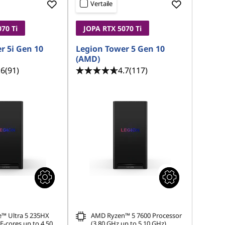
Vertaile
070
Ti
JOPA RTX 5070
Ti
r 5i Gen 10
Legion Tower 5 Gen 10
(AMD)
.6
(91)
4.7
(117)
e™ Ultra 5 235HX
AMD Ryzen™ 5 7600 Processor
E-cores up to 4.50
(3.80 GHz up to 5.10 GHz)