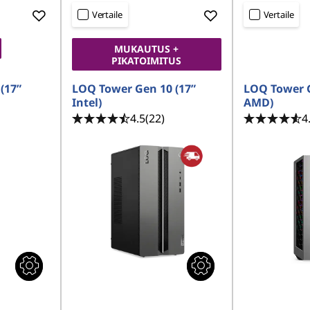
Vertaile
Vertaile
MUKAUTUS +
PIKATOIMITUS
(17”
LOQ Tower Gen 10 (17”
LOQ Tower G
Intel)
AMD)
4.5
(22)
4