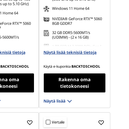
s up to 5.10 GHz)
Windows 11 Home 64
1 Home 64
NVIDIA® GeForce RTX™ 5060
eForce RTX™ 5060
8GB GDDR7
7
32 GB DDR5-5600MT/s
5-5600MT/s
(UDIMM) - (2 x 16 GB)
1 TB SSD M.2 2280 PCIe Gen4
.2 2280 PCIe Gen4
TLC
knisiä tietoja
Näytä lisää teknisiä tietoja
BACKTOSCHOOL
Käytä e-kuponkia
BACKTOSCHOOL
nna oma
Rakenna oma
okoneesi
tietokoneesi
Näytä lisää
Vertaile