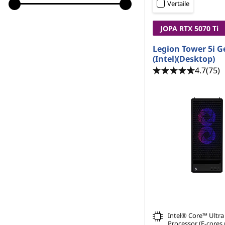
Vertaile
JOPA RTX 5070
Ti
Legion Tower 5i G
(Intel)(Desktop)
4.7
(75)
Intel® Core™ Ultra
Processor (E-cores 