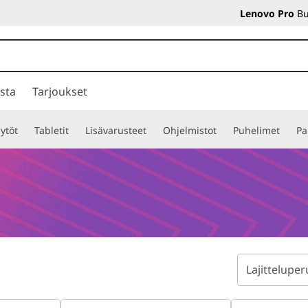
Lenovo Pro
Bu
sta
Tarjoukset
ytöt
Tabletit
Lisävarusteet
Ohjelmistot
Puhelimet
Pa
Lajitteluper