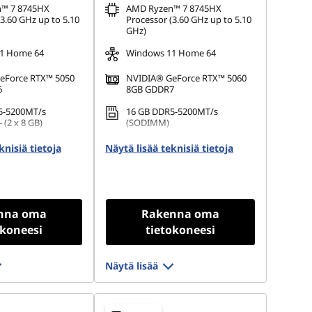
™ 7 8745HX
AMD Ryzen™ 7 8745HX
3.60 GHz up to 5.10
Processor (3.60 GHz up to 5.10
GHz)
1 Home 64
Windows 11 Home 64
eForce RTX™ 5050
NVIDIA® GeForce RTX™ 5060
6
8GB GDDR7
5-5200MT/s
16 GB DDR5-5200MT/s
 (2 x 8 GB)
(SODIMM)
 M.2 2280 PCIe
512 GB SSD M.2 2280 PCIe
knisiä tietoja
Näytä lisää teknisiä tietoja
Gen4 QLC
nna oma
Rakenna oma
okoneesi
tietokoneesi
Näytä lisää