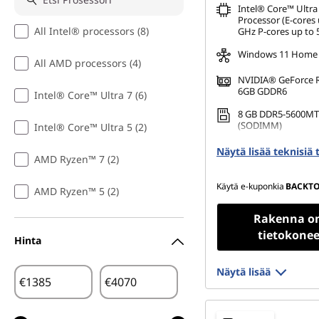
Intel® Core™ Ultra
e
Processor (E-cores 
All Intel® processors (8)
GHz P-cores up to 
Windows 11 Home
All AMD processors (4)
NVIDIA® GeForce 
6GB GDDR6
Intel® Core™ Ultra 7 (6)
8 GB DDR5-5600MT
(SODIMM)
Intel® Core™ Ultra 5 (2)
512 GB SSD M.2 22
Näytä lisää teknisiä 
AMD Ryzen™ 7 (2)
Gen4 TLC
Käytä e-kuponkia
BACKT
AMD Ryzen™ 5 (2)
Rakenna o
tietokonee
Hinta
Näytä lisää
€
€