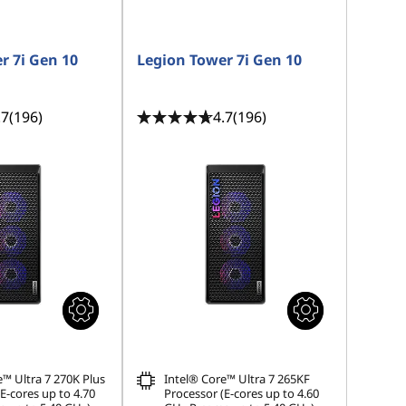
r 7i Gen 10
Legion Tower 7i Gen 10
.7
(196)
4.7
(196)
e™ Ultra 7 270K Plus
Intel® Core™ Ultra 7 265KF
E-cores up to 4.70
Processor (E-cores up to 4.60