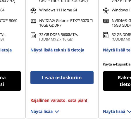
5.40 GHz)
GHz P-cores up to 5.40 GHz)
GHz P-core
 64
Windows 11 Home 64
Windows 11
RTX™ 5060
NVIDIA® Geforce RTX™ 5070 Ti
NVIDIA® G
16GB GDDR7
16GB GDD
T/s
32 GB DDR5-5600MT/s
32 GB DDR
GB)
(UDIMM)(2 x 16 GB)
(CUDIMM) -
PCIe Gen4
1 TB SSD M.2 2280 PCIe Gen4
1 TB SSD M
tietoja
Näytä lisää teknisiä tietoja
Näytä lisää te
TLC
TLC
Käytä e-kuponkia
ma
Lisää ostoskoriin
Rake
si
tiet
Rajallinen varasto, osta pian!
Näytä lisää
Näytä lisää