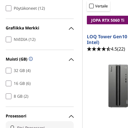
e
ö
Vertaile
Pöytäkoneet (12)
l
n
JOPA RTX 5060 Ti
i
Grafiikka Merkki
p
LOQ Tower Gen10 
NVIDIA (12)
Intel)
ö
4.5
(22)
Muisti (GB)
y
32 GB (4)
t
16 GB (6)
ä
k
8 GB (2)
o
Prosessori
n