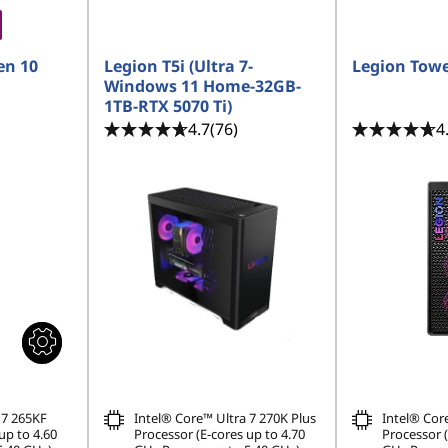
en 10
Legion T5i (Ultra 7-
Legion Towe
Windows 11 Home-32GB-
1TB-RTX 5070 Ti)
4.7
(76)
4
 7 265KF
Intel® Core™ Ultra 7 270K Plus
Intel® Cor
up to 4.60
Processor (E-cores up to 4.70
Processor (