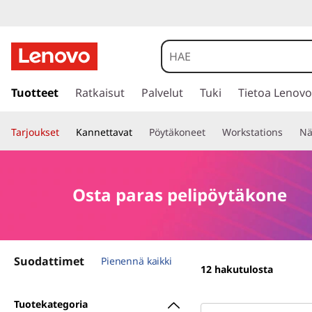
O
s
t
s
i
Tuotteet
Ratkaisut
Palvelut
Tuki
Tietoa Lenovo
a
i
r
p
Tarjoukset
Kannettavat
Pöytäkoneet
Workstations
Nä
r
y
a
p
ä
r
Osta paras pelipöytäkone
ä
s
a
i
s
s
ä
Suodattimet
Pienennä kaikki
12
hakutulosta
l
p
t
Tuotekategoria
ö