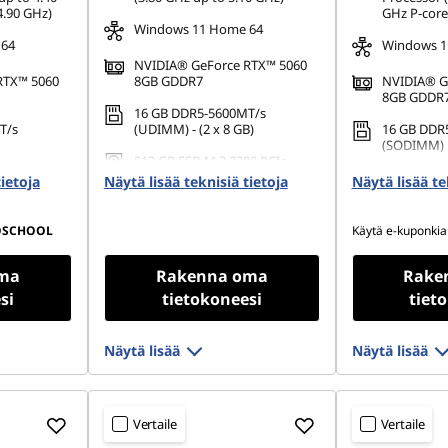
4.90 GHz)
GHz P-core
Windows 11 Home 64
 64
Windows 1
NVIDIA® GeForce RTX™ 5060
RTX™ 5060
8GB GDDR7
NVIDIA® G
8GB GDDR
16 GB DDR5-5600MT/s
T/s
(UDIMM) - (2 x 8 GB)
16 GB DDR
(SODIMM)
512 GB SSD M.2 2280 PCIe
80 PCIe
Gen4 TLC
1 TB SSD M
tietoja
Näytä lisää teknisiä tietoja
Näytä lisää te
TLC
OSCHOOL
Käytä e-kuponkia
ma
Rakenna oma
Rake
si
tietokoneesi
tiet
Näytä lisää
Näytä lisää
Vertaile
Vertaile