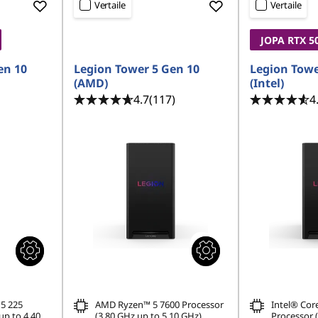
Vertaile
Vertaile
JOPA RTX 5
en 10
Legion Tower 5 Gen 10
Legion Towe
(AMD)
(Intel)
4.7
(117)
4
 5 225
AMD Ryzen™ 5 7600 Processor
Intel® Cor
up to 4.40
(3.80 GHz up to 5.10 GHz)
Processor (