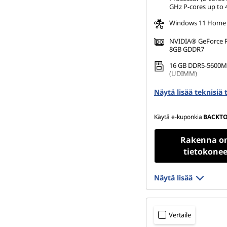
GHz P-cores up to 
Windows 11 Home
NVIDIA® GeForce 
8GB GDDR7
16 GB DDR5-5600M
(UDIMM)
512 GB SSD M.2 22
Näytä lisää teknisiä 
Gen4 TLC
Käytä e-kuponkia
BACKT
Rakenna o
tietokonee
Näytä lisää
Vertaile