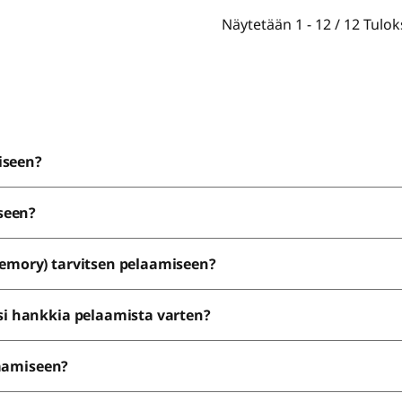
Näytetään
1 -
12
/
12
Tulok
iseen?
seen?
emory) tarvitsen pelaamiseen?
i hankkia pelaamista varten?
laamiseen?