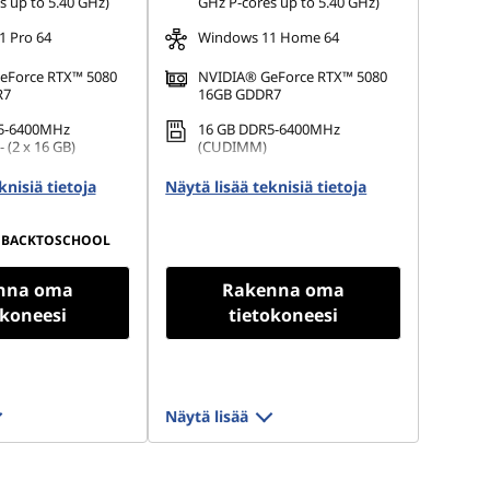
s up to 5.40 GHz)
GHz P-cores up to 5.40 GHz)
 Pro 64
Windows 11 Home 64
eForce RTX™ 5080
NVIDIA® GeForce RTX™ 5080
R7
16GB GDDR7
5-6400MHz
16 GB DDR5-6400MHz
 (2 x 16 GB)
(CUDIMM)
.2 2280 PCIe Gen4
1 TB SSD M.2 2280 PCIe Gen4
knisiä tietoja
Näytä lisää teknisiä tietoja
TLC
BACKTOSCHOOL
nna oma
Rakenna oma
okoneesi
tietokoneesi
Näytä lisää