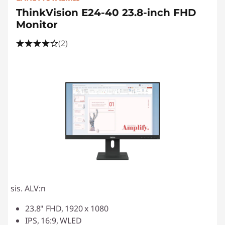
ö
ThinkVision E24-40 23.8-inch FHD
t
Monitor
(2)
sis. ALV:n
23.8" FHD, 1920 x 1080
IPS, 16:9, WLED