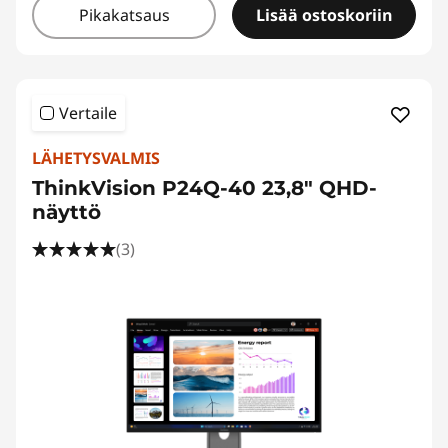
Pikakatsaus
Lisää ostoskoriin
Vertaile
LÄHETYSVALMIS
ThinkVision P24Q-40 23,8" QHD-
näyttö
(3)