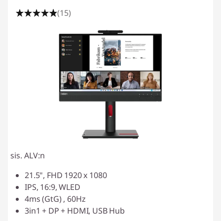
(15)
sis. ALV:n
21.5", FHD 1920 x 1080
IPS, 16:9, WLED
4ms (GtG) , 60Hz
3in1 + DP + HDMI, USB Hub