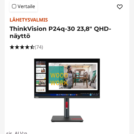
Vertaile
LÄHETYSVALMIS
ThinkVision P24q-30 23,8" QHD-
näyttö
(74)
sis. ALV:n