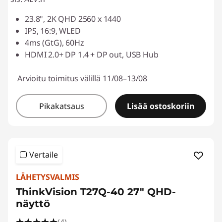
23.8", 2K QHD 2560 x 1440
IPS, 16:9, WLED
4ms (GtG), 60Hz
HDMI 2.0+ DP 1.4 + DP out, USB Hub
Arvioitu toimitus välillä 11/08–13/08
Pikakatsaus
Lisää ostoskoriin
Vertaile
LÄHETYSVALMIS
ThinkVision T27Q-40 27″ QHD-
näyttö
(4)