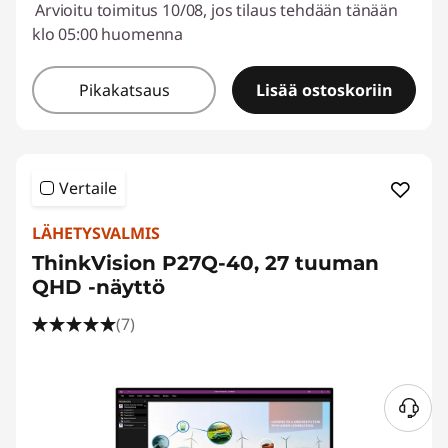
Arvioitu toimitus 10/08, jos tilaus tehdään tänään
klo 05:00 huomenna
Pikakatsaus
Lisää ostoskoriin
Vertaile
LÄHETYSVALMIS
ThinkVision P27Q-40, 27 tuuman
QHD -näyttö
(7)