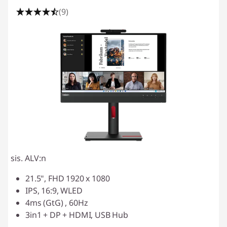
(9)
sis. ALV:n
21.5", FHD 1920 x 1080
IPS, 16:9, WLED
4ms (GtG) , 60Hz
3in1 + DP + HDMI, USB Hub