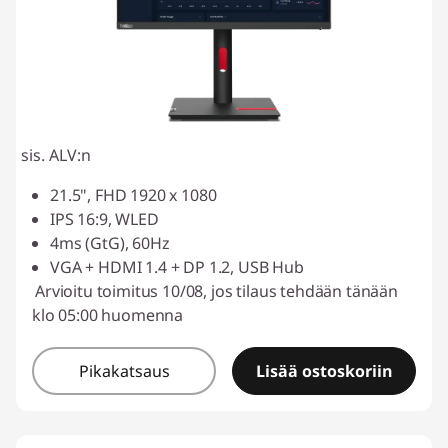
sis. ALV:n
21.5", FHD 1920 x 1080
IPS 16:9, WLED
4ms (GtG), 60Hz
VGA + HDMI 1.4 + DP 1.2, USB Hub
Arvioitu toimitus 10/08, jos tilaus tehdään tänään
klo 05:00 huomenna
Pikakatsaus
Lisää ostoskoriin