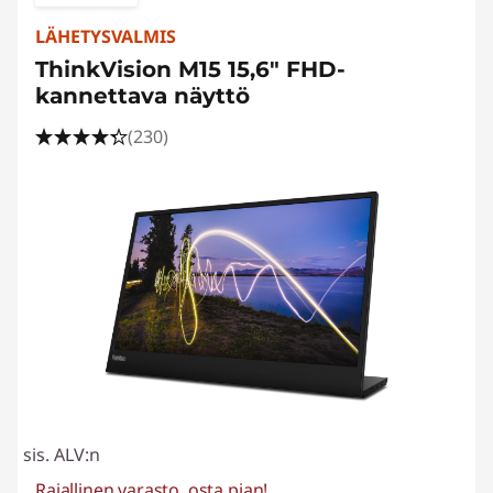
LÄHETYSVALMIS
ThinkVision M15 15,6″ FHD-
kannettava näyttö
(230)
sis. ALV:n
Rajallinen varasto, osta pian!