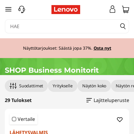
Y
siirry pääsisältöön
r
i
t
Näyttötarjoukset: Säästä jopa 37%.
Osta nyt
y
s
SHOP Business Monitorit
n
Suodattimet
Yritykselle
Näytön koko
Näytön r
ä
29 Tulokset
Lajitteluperuste
y
t
Vertaile
LÄHETYSVALMIS