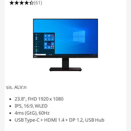
(61)
sis. ALV:n
23.8", FHD 1920 x 1080
IPS, 16:9, WLED
4ms (GtG), 60Hz
USB Type-C + HDMI 1.4 + DP 1.2, USB Hub