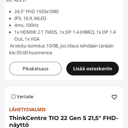
sis. ALV:n
24.5" FHD 1920x1080
IPS, 16:9, WLED
4ms, 100Hz
1x HDMI® 2.1 TMDS, 1x DP 1.4 (HBR2), 1x DP 1.4
Out, 1x VGA
Arvioitu toimitus 10/08, jos tilaus tehdään tänään
klo 05:00 huomenna
Pikakatsaus
Lisää ostoskoriin
Vertaile
LÄHETYSVALMIS
ThinkCentre TIO 22 Gen 5 21,5" FHD-
näyttö