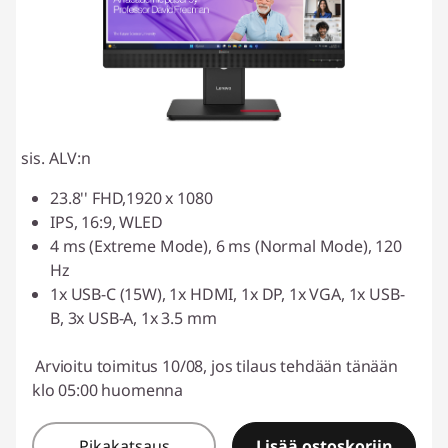
sis. ALV:n
23.8'' FHD,1920 x 1080
IPS, 16:9, WLED
4 ms (Extreme Mode), 6 ms (Normal Mode), 120
Hz
1x USB-C (15W), 1x HDMI, 1x DP, 1x VGA, 1x USB-
B, 3x USB-A, 1x 3.5 mm
Arvioitu toimitus 10/08, jos tilaus tehdään tänään
klo 05:00 huomenna
Pikakatsaus
Lisää ostoskoriin