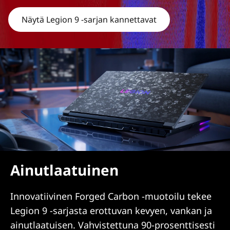
n
Näytä Legion 9 -sarjan kannettavat
e
t
t
a
v
a
t
Ainutlaatuinen
Innovatiivinen Forged Carbon -muotoilu tekee
Legion 9 -sarjasta erottuvan kevyen, vankan ja
ainutlaatuisen. Vahvistettuna 90-prosenttisesti