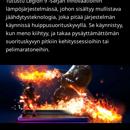
Tutustu Legion 9 -sarjan innovaatioihin
lämpöjärjestelmässä, johon sisältyy mullistava
jäähdytysteknologia, joka pitää järjestelmän
käynnissä huippusuorituskyvyllä. Se käynnistyy,
kun meno kiihtyy, ja takaa pysäyttämättömän
suorituskyvyn pitkiin kehityssessioihin tai
pelimaratoneihin.