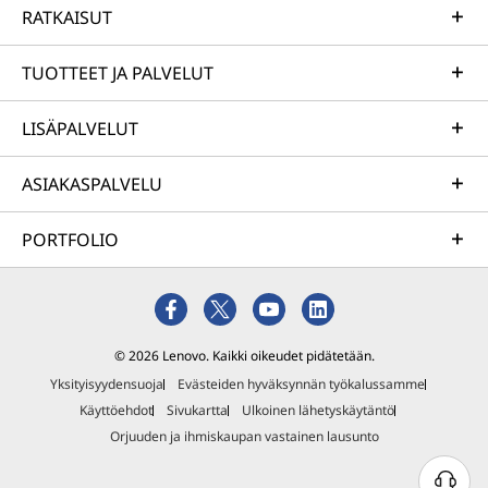
RATKAISUT
TUOTTEET JA PALVELUT
LISÄPALVELUT
ASIAKASPALVELU
PORTFOLIO
© 2026 Lenovo. Kaikki oikeudet pidätetään.
Yksityisyydensuoja
Evästeiden hyväksynnän työkalussamme
Käyttöehdot
Sivukartta
Ulkoinen lähetyskäytäntö
Orjuuden ja ihmiskaupan vastainen lausunto