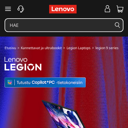
L
siirry pääsisältöön
e
g
i
Etusivu
>
Kannettavat ja ultrabookit
>
Legion Laptops
>
legion 9 series
o
n
9
-
s
a