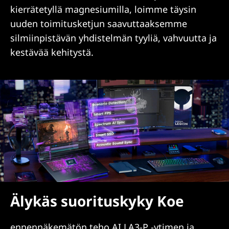
kierrätetyllä magnesiumilla, loimme täysin
uuden toimitusketjun saavuttaaksemme
silmiinpistävän yhdistelmän tyyliä, vahvuutta ja
kestävää kehitystä.
Älykäs suorituskyky Koe
ennennäkemätön teho AI LA3-P -ytimen ja