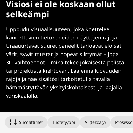
Visiosi ei ole koskaan ollut
selkeämpi
Uppoudu visuaalisuuteen, joka koettelee
kannettavien tietokoneiden näyttöjen rajoja.
Uraauurtavat suuret paneelit tarjoavat eloisat
värit, syvät mustat ja nopeat siirtymät – jopa
3D-vaihtoehdot – mikä tekee jokaisesta pelistä
tai projektista kiehtovan. Laajenna luovuuden
rajoja ja näe sisältösi tarkoitetulla tavalla
hämmästyttävän yksityiskohtaisesti ja laajalla
väriskaalalla.
Suodattimet
Tuotetyyppi
AI (tekoäly)
Prosesso