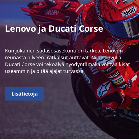
Lenovo ja Ducati Corse
Kun jokainen sadasosasekunti on tärkeä, Lenovon
reunasta pilveen -ratkaisut auttavat. Niiden avulla
Ducati Corse voi tekoälyä hyödyntämällä voittaa kisat
useammin ja pitää ajajat turvassa.
Lisätietoja