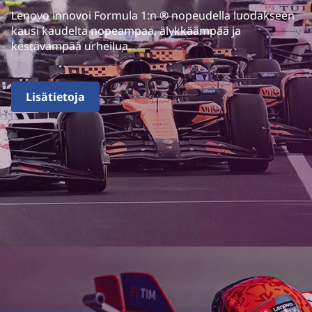
Lenovo innovoi Formula 1:n ® nopeudella luodakseen
kausi kaudelta nopeampaa, älykkäämpää ja
kestävämpää urheilua.
Lisätietoja