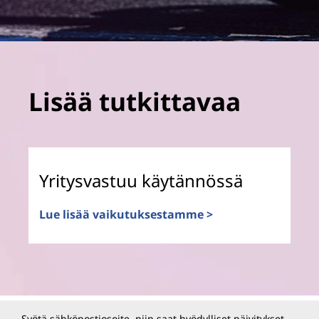
Lisää tutkittavaa
Yritysvastuu käytännössä
Lue lisää vaikutuksestamme >
Syötä sähköpostiosoite, niin saat hyödylliset päivitykset