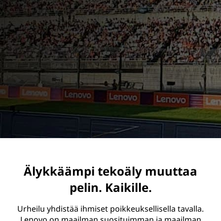
p
s
Älykkäämpi tekoäly muuttaa
pelin. Kaikille.
Urheilu yhdistää ihmiset poikkeuksellisella tavalla.
Lenovo on maailman suosituimman ja maailman