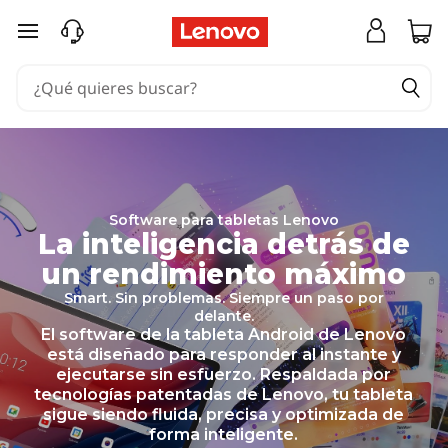
T
Ir al contenido principal
e
c
n
o
l
Software para tabletas Lenovo
o
La inteligencia detrás de
un rendimiento máximo
g
Smart. Sin problemas. Siempre un paso por
í
delante.
El software de la tableta Android de Lenovo
a
está diseñado para responder al instante y
ejecutarse sin esfuerzo. Respaldada por
d
tecnologías patentadas de Lenovo, tu tableta
sigue siendo fluida, precisa y optimizada de
e
forma inteligente.