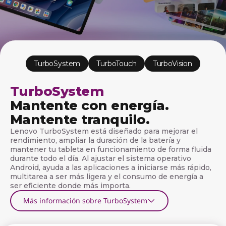
s
o
f
t
TurboSystem
TurboTouch
TurboVision
w
TurboSystem
a
Mantente con energía.
r
Mantente tranquilo.
Lenovo TurboSystem está diseñado para mejorar el
e
rendimiento, ampliar la duración de la batería y
mantener tu tableta en funcionamiento de forma fluida
p
durante todo el día. Al ajustar el sistema operativo
Android, ayuda a las aplicaciones a iniciarse más rápido,
a
multitarea a ser más ligera y el consumo de energía a
ser eficiente donde más importa.
r
Más información sobre TurboSystem
a