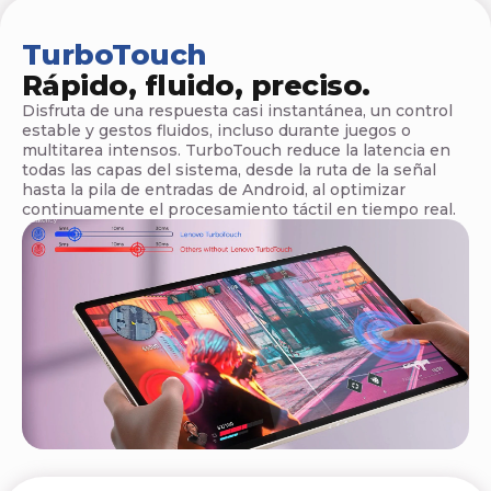
t
a
TurboTouch
Rápido, fluido, preciso.
b
Disfruta de una respuesta casi instantánea, un control
l
estable y gestos fluidos, incluso durante juegos o
multitarea intensos. TurboTouch reduce la latencia en
e
todas las capas del sistema, desde la ruta de la señal
hasta la pila de entradas de Android, al optimizar
t
continuamente el procesamiento táctil en tiempo real.
a
s
L
e
n
o