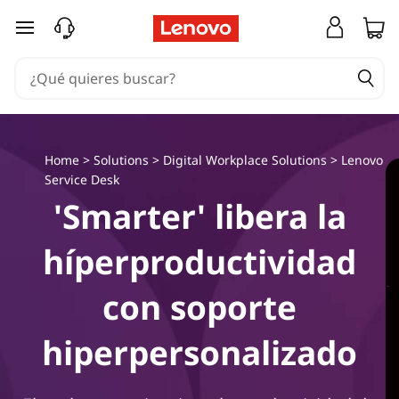
A
Ir al contenido principal
s
i
s
Home
>
Solutions
>
Digital Workplace Solutions
>
Lenovo
t
Service Desk
e
'Smarter' libera la
n
híperproductividad
c
con soporte
i
hiperpersonalizado
a