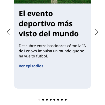
El evento
M
deportivo más
W
visto del mundo
Descubre entre bastidores cómo la IA
Of
de Lenovo impulsa un mundo que se
co
ha vuelto fútbol.
pa
Ver episodios
Ve