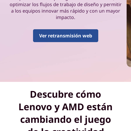
t
optimizar los flujos de trabajo de diseño y permitir
r
a los equipos innovar más rápido y con un mayor
impacto.
a
b
Ver retransmisión web
a
j
e
p
Descubre cómo
a
Lenovo y AMD están
r
cambiando el juego
a