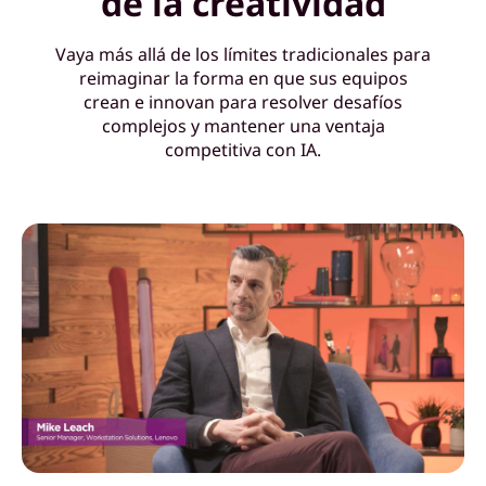
de la creatividad
t
Vaya más allá de los límites tradicionales para
i
reimaginar la forma en que sus equipos
crean e innovan para resolver desafíos
y
complejos y mantener una ventaja
competitiva con IA.
t
u
s
e
q
u
i