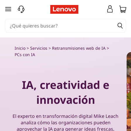
H
Ir al contenido principal
a
z
q
Inicio
>
Servicios
>
Retransmisiones web de IA
>
u
PCs con IA
e
l
IA, creatividad e
a
innovación
I
El experto en transformación digital Mike Leach
A
analiza cómo las organizaciones pueden
aprovechar la IA para generar ideas frescas,