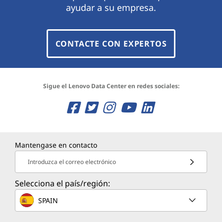
ayudar a su empresa.
CONTACTE CON EXPERTOS
Sigue el Lenovo Data Center en redes sociales:
O
O
O
O
O
p
p
p
p
p
e
e
e
e
e
Mantengase en contacto
n
n
n
n
n
Introduzca el correo electrónico
s
s
s
s
s
Selecciona el país/región:
a
a
a
a
a
SPAIN
n
n
n
n
n