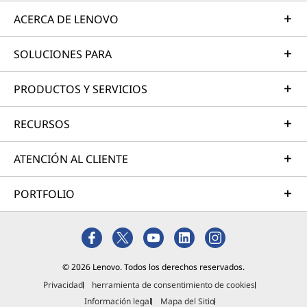
e
e
e
e
e
ACERCA DE LENOVO
w
w
w
w
w
SOLUCIONES PARA
w
w
w
w
w
PRODUCTOS Y SERVICIOS
i
i
i
i
i
n
n
n
n
n
RECURSOS
d
d
d
d
d
ATENCIÓN AL CLIENTE
o
o
o
o
o
w
w
w
w
w
PORTFOLIO
t
t
t
t
t
o
o
o
o
o
F
T
I
Y
L
© 2026 Lenovo. Todos los derechos reservados.
Privacidad
herramienta de consentimiento de cookies
a
w
n
o
i
Información legal
Mapa del Sitio