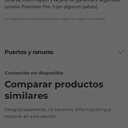
Lenovo Precision Pen 3 (en algunos países)
Las especificaciones pueden variar según la región o el modelo.
Puertos y ranuras
Contenido no disponible
Se distribuye con las aplicaciones de
Comparar productos
Google más útiles
similares
Hay una aplicación para ti, tanto si te gusta la
fotografía o simplemente ponerte al día con
Desgraciadamente, no tenemos información que
tus amigos en Google Play. Además, la versión
mostrar en esta sección
precargada de Google Play Protect ayuda a
mantener tu dispositivo limpio y tus datos
1
-
Botón on/off + inicio de sesión con huella dactilar