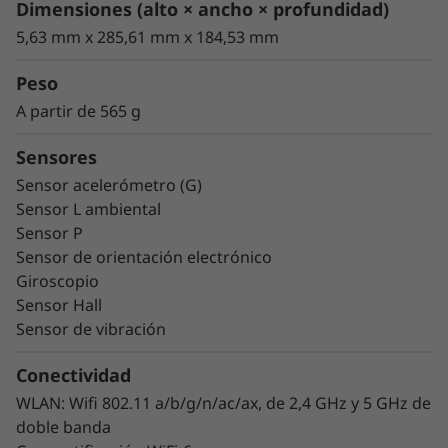
cuatro costados con Dolby Atmos
y el diseño
Dimensiones (alto × ancho × profundidad)
y la sintonización de Lenovo Premium Audio.
5,63 mm x 285,61 mm x 184,53 mm
Peso
A partir de 565 g
Sensores
Sensor acelerómetro (G)
Sensor L ambiental
Sensor P
Sensor de orientación electrónico
Giroscopio
El teclado 2 en 1 opcional se vende por separado
Sensor Hall
Sensor de vibración
Juega sin límites
Conectividad
Lenovo Tab P12 Pro ofrece imágenes fluidas
WLAN: Wifi 802.11 a/b/g/n/ac/ax, de 2,4 GHz y 5 GHz de
con los últimos videojuegos AAA gracias a la
doble banda
frecuencia de actualización de pantalla de 120