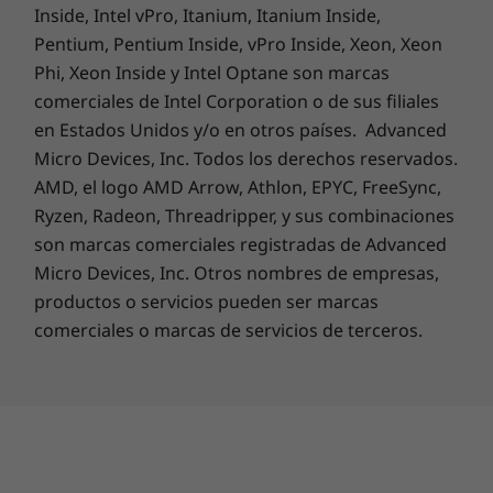
Inside, Intel vPro, Itanium, Itanium Inside,
Pentium, Pentium Inside, vPro Inside, Xeon, Xeon
Phi, Xeon Inside y Intel Optane son marcas
comerciales de Intel Corporation o de sus filiales
Porque así es la vida
en Estados Unidos y/o en otros países. Advanced
Micro Devices, Inc. Todos los derechos reservados.
Olvídate de los días en los que no te podías
AMD, el logo AMD Arrow, Athlon, EPYC, FreeSync,
mover del puesto: con el fiable ThinkPad a tu
Ryzen, Radeon, Threadripper, y sus combinaciones
lado, podrás desplazarte o, incluso, recibir
son marcas comerciales registradas de Advanced
llamadas en casa. Así es la vida. Los portátiles
Micro Devices, Inc. Otros nombres de empresas,
se caen, los cafés se derraman y la corriente se
productos o servicios pueden ser marcas
sobrecarga. Con Accidental Damage
Protection (ADP), no tendrás que preocuparte.
comerciales o marcas de servicios de terceros.
Este plan de protección opcional con coste y
condiciones fijos minimiza el gasto de las
reparaciones inesperadas. Pero, aún más
importante, te garantiza que dispondrás de
cobertura cuando más lo necesites.