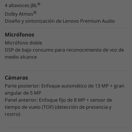
®
4 altavoces JBL
®
Dolby Atmos
Diseño y sintonización de Lenovo Premium Audio
Micrófonos
Micrófono doble
DSP de bajo consumo para reconocimiento de voz de
medio alcance
El mejor audio para experiencias más
Cámaras
profundas
Parte posterior: Enfoque automático de 13 MP + gran
angular de 5 MP
En Lenovo Tab P12 Pro, el sonido envolvente
Panel anterior: Enfoque fijo de 8 MP + sensor de
de inmersión completa se ofrece ahora en la
tiempo de vuelo (TOF) (detección de presencia y
®
tablet con el sistema de cuatro altavoces JBL
rostro)
en cuatro canales de audio. Disfruta de un
audio cinematográfico que te envuelve por los
®