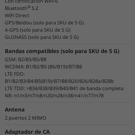
Con certificación WiFi-6
Hz, incluso si juegas desde el patio o el jardín.
®
Bluetooth
5.2
La alta velocidad se combina con una
WiFi Direct
conectividad ultrarrápida en la plataforma
GPS/Beidou (solo para SKU de 5 G)
®
móvil de élite Qualcomm
Snapdragon™ 870
A-GPS (solo para SKU de 5 G)
con certificación Wifi 6 que marca nuevos
GLONASS (solo para SKU de 5 G)
estándares de resolución, velocidad y latencia.
Bandas compatibles (solo para SKU de 5 G)
GSM: B2/B3/B5/B8
WCDMA: B1/B2/B5 (B6/B19)/B7/B8
LTE FDD:
B1/B2/B3/B4/B5(B19)/B7/B8/B20/B26/B28a/B28b
LTE TDD: >B34/B38/B39/B40/B41 de banda completa
NR: n1/n3/n7/n8/n20/n28/n38/n41/n77/n78
Antena
2 puertos 2 MIMO
El teclado 2 en 1 opcional se vende por separado
Adaptador de CA