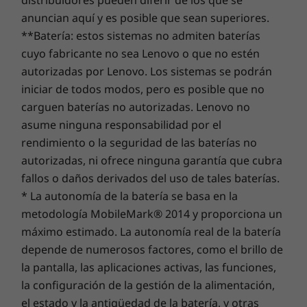
anuncian aquí y es posible que sean superiores.
**Batería: estos sistemas no admiten baterías
cuyo fabricante no sea Lenovo o que no estén
Deja el soporte de IT en nuestras manos
autorizadas por Lenovo. Los sistemas se podrán
iniciar de todos modos, pero es posible que no
Da igual que dirijas un negocio o que busques
carguen baterías no autorizadas. Lenovo no
un dispositivo personal para trabajar desde
asume ninguna responsabilidad por el
cualquier parte, cuando te pases a Lenovo
rendimiento o la seguridad de las baterías no
Premier Support, tendrás acceso a:
autorizadas, ni ofrece ninguna garantía que cubra
fallos o daños derivados del uso de tales baterías.
Soporte integral de hardware y software de
* La autonomía de la batería se basa en la
OEM
metodología MobileMark® 2014 y proporciona un
Punto único de contacto con informáticos
expertos
máximo estimado. La autonomía real de la batería
Una relación proactiva y una gestión
depende de numerosos factores, como el brillo de
jerarquizada con administradores de
la pantalla, las aplicaciones activas, las funciones,
cuentas técnicas
la configuración de la gestión de la alimentación,
Prioridad en la entrega del servicio y la
el estado y la antigüedad de la batería, y otras