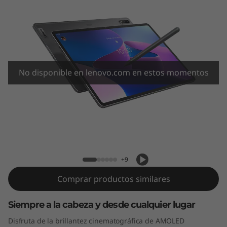
1
2
P
r
No disponible en lenovo.com en estos momentos
o
Lenovo Tab P12 Pro
+9
Comprar productos similares
Siempre a la cabeza y desde cualquier lugar
Disfruta de la brillantez cinematográfica de AMOLED