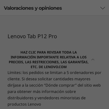
seguros. Con más de 100 mil millones de
aplicaciones analizadas diariamente, incluso
Valoraciones y opiniones
2
-
ranura para tarjeta microSD + ranura para tarjeta
las que aún no has instalado, para ayudar a
nano SIM opcional
mantener tus datos seguros de cualquier
aplicación maliciosa.
3
-
USB-C 3.1 de 2.ª generación
Lenovo Tab P12 Pro
4
-
Botones de volumen (subir y bajar)
HAZ CLIC PARA REVISAR TODA LA
INFORMACIÓN IMPORTANTE RELATIVA A LOS
PRECIOS, LAS RESTRICCIONES, LAS GARANTÍAS,
5
-
Patillas Pogo de cuatro puntos (para teclado
ETC. DE LENOVO.COM
opcional)
Límites: los pedidos se limitan a 5 ordenadores por
cliente. Si desea solicitar cantidades mayores
diríjase a la sección “Dónde comprar” del sitio web
para obtener más información sobre
El teclado 2 en 1 opcional se vende por separado
distribuidores y vendedores minoristas de
Lenovo Premium Care y ADP One
productos Lenovo