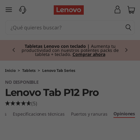
L
Ir al contenido principal
e
n
Currently displaying item 2 of 2
o
Tabletas Lenovo con teclado |
Aumenta tu
productividad con nuestros potentes packs de
tableta + teclado.
Comprar ahora
v
o
Inicio
>
Tablets
>
Lenovo Tab Series
NO DISPONIBLE
T
Lenovo Tab P12 Pro
a
(5)
b
Opiniones
icas
Especificaciones técnicas
Puertos y ranuras
P