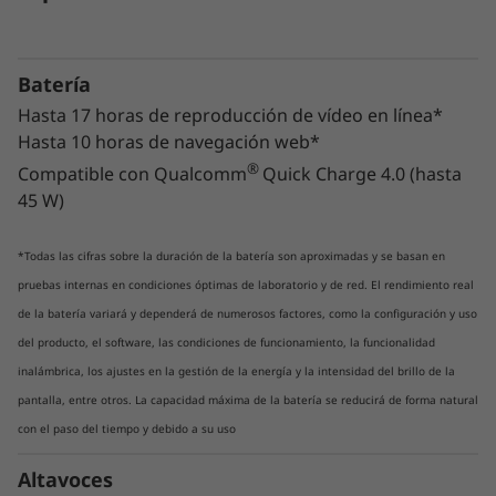
Batería
Hasta 17 horas de reproducción de vídeo en línea*
Hasta 10 horas de navegación web*
®
Compatible con Qualcomm
Quick Charge 4.0 (hasta
Vuelve a disfrutar del cine desde la
45 W)
comodidad de tu sofá
*Todas las cifras sobre la duración de la batería son aproximadas y se basan en
Ahora la pantalla AMOLED cinematográfica
pruebas internas en condiciones óptimas de laboratorio y de red. El rendimiento real
cabe en un delgado estuche o funda de la
tablet. Lenovo Tab P12 Pro te permite explorar
de la batería variará y dependerá de numerosos factores, como la configuración y uso
una cascada de colores con la pantalla
del producto, el software, las condiciones de funcionamiento, la funcionalidad
AMOLED Dolby Vision™ 2K de 32 cm (12,6 "). Es
inalámbrica, los ajustes en la gestión de la energía y la intensidad del brillo de la
lo suficientemente brillante con hasta 600 nits
pantalla, entre otros. La capacidad máxima de la batería se reducirá de forma natural
en exteriores y es lo suficientemente segura
con el paso del tiempo y debido a su uso
para ver películas durante horas en el panel
con certificación TÜV Rheinland Full Care.
Altavoces