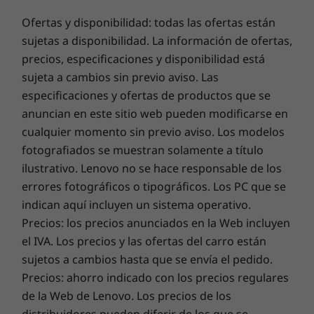
Lenovo Premium Care es la opción sin
Ofertas y disponibilidad: todas las ofertas están
complicaciones para cualquier necesidad de
sujetas a disponibilidad. La información de ofertas,
soporte técnico. Se trata de una actualización
precios, especificaciones y disponibilidad está
de la garantía estándar de tu tablet que brinda
sujeta a cambios sin previo aviso. Las
soporte directo a los expertos, con acceso
prioritario, y que se ha diseñado para ofrecer
especificaciones y ofertas de productos que se
soluciones desde la primera toma de contacto.
anuncian en este sitio web pueden modificarse en
ADP One es una protección opcional contra
cualquier momento sin previo aviso. Los modelos
daños accidentales que puede ayudarte a
fotografiados se muestran solamente a título
evitar contratiempos y reparaciones
ilustrativo. Lenovo no se hace responsable de los
inesperados.
errores fotográficos o tipográficos. Los PC que se
indican aquí incluyen un sistema operativo.
Precios: los precios anunciados en la Web incluyen
el IVA. Los precios y las ofertas del carro están
Las especificaciones pueden variar según la región o el modelo.
sujetos a cambios hasta que se envía el pedido.
Precios: ahorro indicado con los precios regulares
de la Web de Lenovo. Los precios de los
distribuidores pueden diferir de los que se