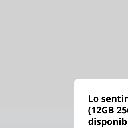
Lo senti
(12GB 25
Características
disponib