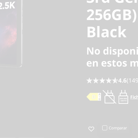
256GB) 
Black
No dispon
en estos 
4.6
(149
Fic
20W-60W
USB PD
Comparar