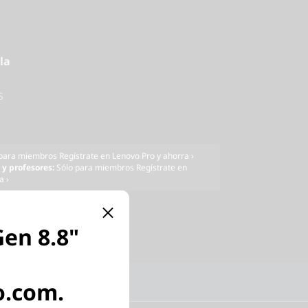
la
S
 para miembros
Regístrate en Lenovo Pro y ahorra ›
 y profesores:
Sólo para miembros
Regístrate en
a ›
Gen 8.8"
Opiniones
o.com.