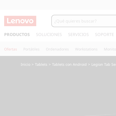
I
r
PRODUCTOS
SOLUCIONES
SERVICIOS
SOPORTE
a
l
Ofertas
Portátiles
Ordenadores
Workstations
Monito
c
o
n
Inicio
>
Tablets
>
Tablets con Android
>
Legion Tab Se
t
e
n
i
d
o
p
r
i