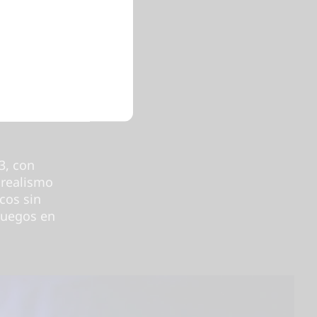
s
3, con
 realismo
cos sin
juegos en