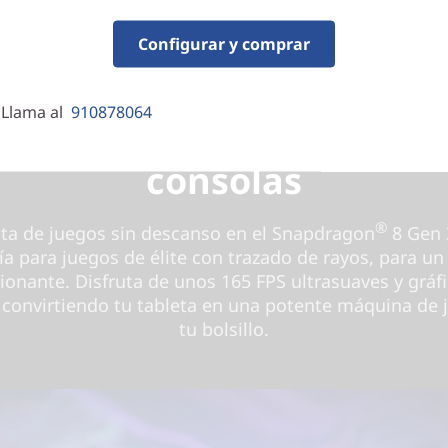
Configurar y comprar
POTENCIA EN ESTADO PURO
 Llama al
910878064
Juegos que desafían a la
consolas
®
uta de juegos sin descanso en el Snapdragon
8 Gen 
ía para juegos de élite con trazado de rayos, para un
ionante. Disfruta de unos 165 FPS ultrasuaves y gráfi
, convirtiendo tu tableta en una potente máquina de 
tu bolsillo.