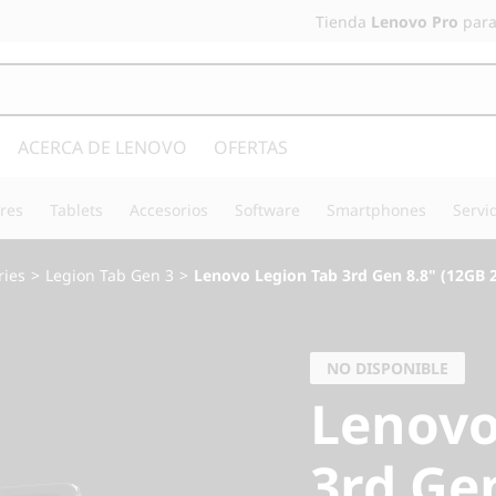
Tienda
Lenovo Pro
para
ACERCA DE LENOVO
OFERTAS
res
Tablets
Accesorios
Software
Smartphones
Servi
ries
>
Legion Tab Gen 3
>
Lenovo Legion Tab 3rd Gen 8.8" (12GB 2
NO DISPONIBLE
Lenovo
3rd Ge