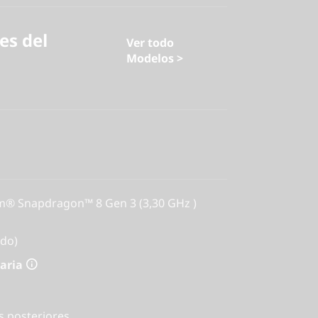
es del
Ver todo
Modelos >
® Snapdragon™ 8 Gen 3 (3,30 GHz )
do)
aria
s posteriores