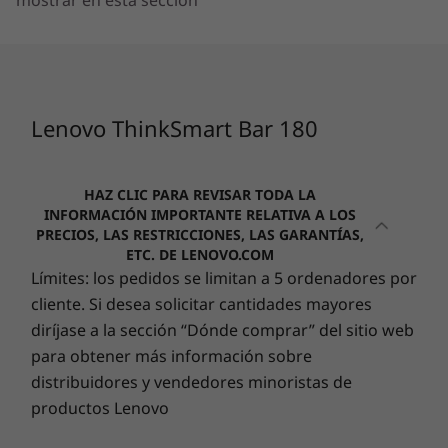
mostrar en esta sección
Zoom inteligente
2
-
Emparejamiento Bluetooth®
UHD (3840 x 1080), relación de aspecto 32:9
Specifications may vary depending upon region / model.
3
-
Botón de reinicio
Lenovo ThinkSmart Bar 180
CONECTIVIDAD
4
-
USB-C (admite 2.0 y 3.0)
HAZ CLIC PARA REVISAR TODA LA
Puertos/Ranuras
INFORMACIÓN IMPORTANTE RELATIVA A LOS
5
-
Conector de audio
Alimentación CA
PRECIOS, LAS RESTRICCIONES, LAS GARANTÍAS,
ETC. DE LENOVO.COM
Conector de audio
Límites: los pedidos se limitan a 5 ordenadores por
USB-C (admite 2.0 y 3.0)
6
-
Ethernet (RJ45)
Audio avanzado con eficiencia de IA
cliente. Si desea solicitar cantidades mayores
Ethernet (RJ45)
diríjase a la sección “Dónde comprar” del sitio web
Con la ThinkSmart Bar 180 podrás disfrutar de
Inalámbrico
para obtener más información sobre
un sonido natural, fuerte, nítido y claro. Su
Bluetooth® 5.0
distribuidores y vendedores minoristas de
función de altavoz inteligente con IA puede
productos Lenovo
detectar con precisión hasta diez voces en una
Specifications may vary depending upon region / model.
habitación, incluso cuando ocupan un asiento