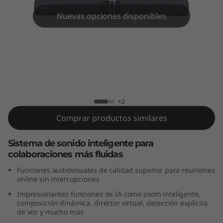
k
Nuevas opciones disponibles
S
m
a
r
Lenovo ThinkSmart Bar 180
+2
t
Comprar productos similares
B
Sistema de sonido inteligente para
a
colaboraciones más fluidas
r
Funciones audiovisuales de calidad superior para reuniones
online sin interrupciones
1
Impresionantes funciones de IA como zoom inteligente,
composición dinámica, director virtual, detección explícita
8
de voz y mucho más