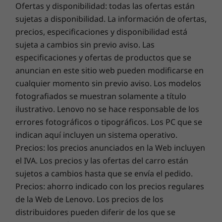
en una esquina. Con cuatro altavoces de
Ofertas y disponibilidad: todas las ofertas están
calidad superior, inunda la sala de audio de alta
sujetas a disponibilidad. La información de ofertas,
DISEÑO
definición, lo que permite que los asistentes y
precios, especificaciones y disponibilidad está
los participantes remotos sean escuchados
sujeta a cambios sin previo aviso. Las
Montaje
con gran precisión. Además, la sofisticada
especificaciones y ofertas de productos que se
Montaje en pared, TV o pantalla*
barra de la sala de reuniones cuenta con
anuncian en este sitio web pueden modificarse en
tecnología de cancelación de ruido y dúplex
cualquier momento sin previo aviso. Los modelos
*Soporte de pared y accesorios de montaje de pantalla incluidos.
completo que mantiene a raya los ruidos de
fotografiados se muestran solamente a título
fondo innecesarios.
Dimensiones (alto x ancho x fondo)
ilustrativo. Lenovo no se hace responsable de los
650 mm x 80 mm x 125 mm / 25.6” x 3.1” x 4.9”
errores fotográficos o tipográficos. Los PC que se
indican aquí incluyen un sistema operativo.
Peso
Precios: los precios anunciados en la Web incluyen
2200 g
el IVA. Los precios y las ofertas del carro están
sujetos a cambios hasta que se envía el pedido.
Color
Precios: ahorro indicado con los precios regulares
Black
de la Web de Lenovo. Los precios de los
distribuidores pueden diferir de los que se
Specifications may vary depending upon region / model.