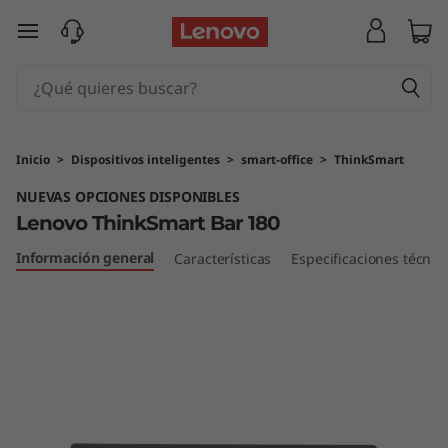
L
Ir al contenido principal
e
n
o
Inicio
>
Dispositivos inteligentes
>
smart-office
>
ThinkSmart
v
NUEVAS OPCIONES DISPONIBLES
Lenovo ThinkSmart Bar 180
o
Información general
Características
Especificaciones técnic
T
h
i
n