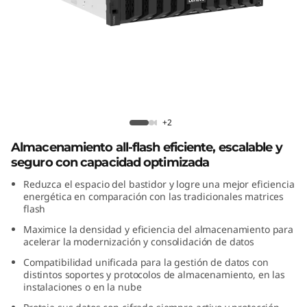
f
l
a
s
h
ThinkSystem DG5200 All-Flash Array
+2
T
Almacenamiento all-flash eficiente, escalable y
seguro con capacidad optimizada
h
Reduzca el espacio del bastidor y logre una mejor eficiencia
energética en comparación con las tradicionales matrices
i
flash
Maximice la densidad y eficiencia del almacenamiento para
n
acelerar la modernización y consolidación de datos
k
Compatibilidad unificada para la gestión de datos con
distintos soportes y protocolos de almacenamiento, en las
instalaciones o en la nube
S