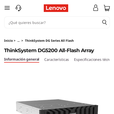
M
Ir al contenido principal
a
t
r
Inicio
>
...
>
ThinkSystem DG Series All Flash
i
ThinkSystem DG5200 All-Flash Array
z
Información general
Características
Especificaciones técnic
a
l
l
-