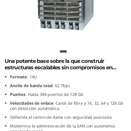
G
e
n
8
F
Lenovo X8-8 Gen 8 Fibre Channel
Director
i
Una potente base sobre la que construir
estructuras escalables sin compromisos en
b
seguridad.
Formato
: 14U
r
Ancho de banda total
: 62 Tbps
Puertos
: Hasta 384 puertos de 128 Gb
e
Velocidades de enlace
: Canal de fibra a 16, 32, 64 y 128 Gb
con detección automática
C
Defienda el centro de datos con seguridad avanzada
h
Modernice la administración de la SAN con autonomía