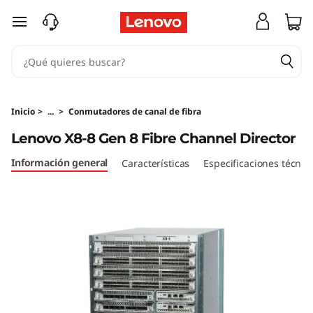
L
Ir al contenido principal
e
n
o
Inicio
>
...
>
Conmutadores de canal de fibra
v
Lenovo X8-8 Gen 8 Fibre Channel Director
o
Información general
Características
Especificaciones técnic
X
8
-
8