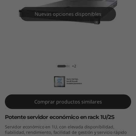
m
S
Nuevas opciones disponibles
R
5
7
ThinkSystem SR570
0
+2
Comprar productos similares
Potente servidor económico en rack 1U/2S
Servidor económico en 1U, con elevada disponibilidad,
fiabilidad, rendimiento, facilidad de gestión y servicio rápido