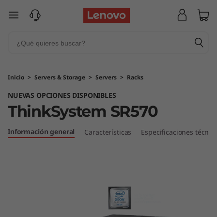
T
Ir al contenido principal
h
i
n
Inicio
>
Servers & Storage
>
Servers
>
Racks
k
NUEVAS OPCIONES DISPONIBLES
ThinkSystem SR570
S
y
Información general
Características
Especificaciones técnic
s
t
e