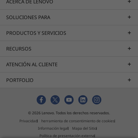
ACERCA DE LENOVO
Explore más
SOLUCIONES PARA
Servicios profesionales
PRODUCTOS Y SERVICIOS
Crearemos el mejor plan para trasladarlo desde su
RECURSOS
estado actual a su destino deseado, gestionando la
arquitectura integral, la instalación de hardware, la
migración de datos y la implementación del sistema.
ATENCIÓN AL CLIENTE
Este enfoque acelera su llegada a la productividad y
maximiza su ROI.
PORTFOLIO
Más información
Servicios gestionados
© 2026 Lenovo. Todos los derechos reservados.
Privacidad
herramienta de consentimiento de cookies
Los Servicios Gestionados de Lenovo ayudan a
Información legal
Mapa del Sitio
empresas como la suya a obtener un mejor
Política de presentación externa
rendimiento, un tiempo de inactividad limitado y