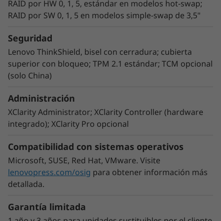
RAID por HW 0, 1, 5, estándar en modelos hot-swap;
RAID por SW 0, 1, 5 en modelos simple-swap de 3,5"
Seguridad
Lenovo ThinkShield, bisel con cerradura; cubierta
superior con bloqueo; TPM 2.1 estándar; TCM opcional
(solo China)
Facilitar la administración de IT
Administración
Lenovo XClarity Controller es el motor de
XClarity Administrator; XClarity Controller (hardware
administración integrado en todos los
integrado); XClarity Pro opcional
servidores ThinkSystem y ha sido diseñado
para estandarizar, simplificar y automatizar las
Compatibilidad con sistemas operativos
principales tareas de administración de
Microsoft, SUSE, Red Hat, VMware. Visite
servidores. Lenovo XClarity Administrator es
lenovopress.com/osig
para obtener información más
una aplicación virtualizada que gestiona de
detallada.
forma centralizada servidores ThinkSystem,
almacenamiento y red, reduciendo los tiempos
Garantía limitada
de aprovisionamiento hasta en un 95 % con
1 año y 3 años para unidades sustituibles por el cliente