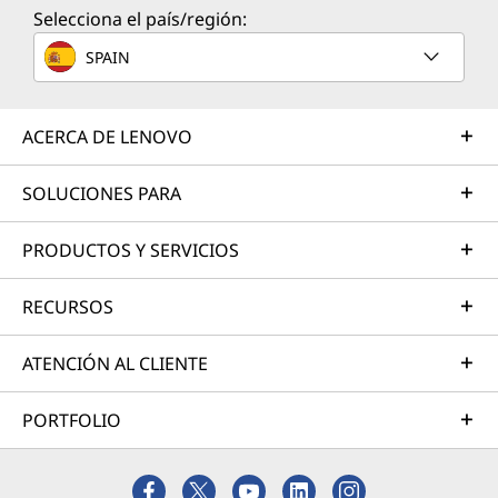
servicio', similar a la nube, con seguridad y control
Selecciona el país/región:
locales. Se amplía con mucha facilidad, para brindarle
SPAIN
todo el poder y ventaja estratégica del último
hardware para centros de datos a través de un modelo
de negocios de 'pago sobre la marcha'.
ACERCA DE LENOVO
Explore más
SOLUCIONES PARA
Servicios profesionales
PRODUCTOS Y SERVICIOS
Crearemos el mejor plan para trasladarlo desde su
RECURSOS
estado actual a su destino deseado, gestionando la
arquitectura integral, la instalación de hardware, la
migración de datos y la implementación del sistema.
ATENCIÓN AL CLIENTE
Este enfoque acelera su llegada a la productividad y
maximiza su ROI.
PORTFOLIO
Más información