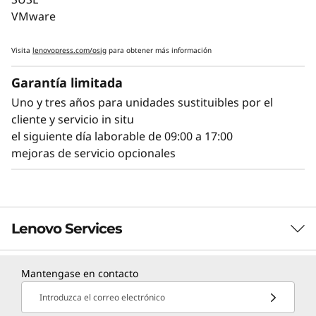
diagnósticos Lightpath para identificar y
VMware
solucionar rápidamente los fallos.
Visita
lenovopress.com/osig
para obtener más información
XClarity Controller de Lenovo integrado es
Garantía limitada
como un miniordenador que facilita la
monitorización remota de los principales
Uno y tres años para unidades sustituibles por el
indicadores de estado, como la temperatura y
cliente y servicio in situ
el voltaje, a la vez que gestiona los estados de
el siguiente día laborable de 09:00 a 17:00
alimentación del sistema, incluso con el
mejoras de servicio opcionales
hardware desconectado.
Lenovo Services
Mantengase en contacto
Servicios de Infraestructura TruScale
Introduzca el correo electrónico
Lenovo TruScale ofrece una experiencia 'como-un-