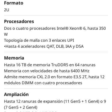
e
Formato
críticas
2U
f
Las bases de datos en memoria como, ERP o
Procesadores
o
CRM, plataformas de inteligencia empresarial y
virtualización son las cargas de trabajo que
Dos o cuatro procesadores Intel® Xeon® 6, hasta 350
r
impulsan a todas las grandes empresas. El
W
ThinkSystem SR850 V4 está diseñado para
Topología de malla con 3 enlaces UPI
m
escalarse horizontal y verticalmente, con un
•Hasta 4 aceleradores QAT, DLB, IAA y DSA
motor optimizado para el máximo rendimiento
a
Memoria
que ejecuta sus cargas de trabajo y da impulso
a su empresa. Con hasta cuatro procesadores
2
Hasta 16 TB de memoria TruDDR5 en 64 ranuras
Intel® Xeon® 6, masiva capacidad de memoria:
Memoria con velocidades de hasta 6400 MHz
U
y expansión disponible para hasta cuatro GPU
Admite memoria CXL 2.0 en formato E3.S 2T, hasta 12
de tamaño completo y hasta 32 unidades,
módulos DIMM con cuatro procesadores
usted puede poner en funcionamiento y
escalar con confianza sus cargas de trabajo
Ampliación
más críticas en el ThinkSystem SR850 V4.
Hasta 12 ranuras de expansión (11 Gen5 + 1 Gen4) o 9
(7 Gen5 + 2 Gen4)