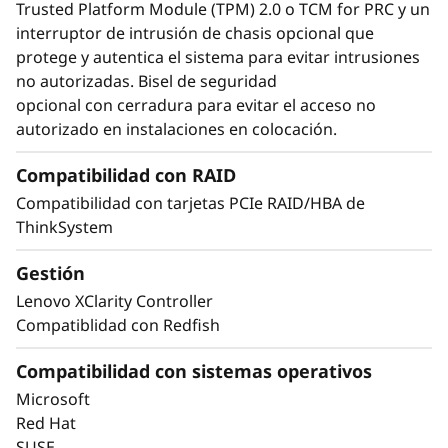
Trusted Platform Module (TPM) 2.0 o TCM for PRC y un
interruptor de intrusión de chasis opcional que
protege y autentica el sistema para evitar intrusiones
no autorizadas. Bisel de seguridad
opcional con cerradura para evitar el acceso no
autorizado en instalaciones en colocación.
Compatibilidad con RAID
Compatibilidad con tarjetas PCIe RAID/HBA de
Maximice su tiempo
ThinkSystem
de actividad
Gestión
Lenovo XClarity Controller
Cuando su sistema se cae, los minutos son
Compatiblidad con Redfish
horas. Ejecutar cargas de trabajo de nivel
empresarial precisa tiempos de actividad de
Compatibilidad con sistemas operativos
nivel empresarial. El ThinkSystem SR850 V4
incorpora características como análisis
Microsoft
predictivo de fallos y detección de errores que
Red Hat
ayudan a evitar los tiempos de inactividad, y
SUSE