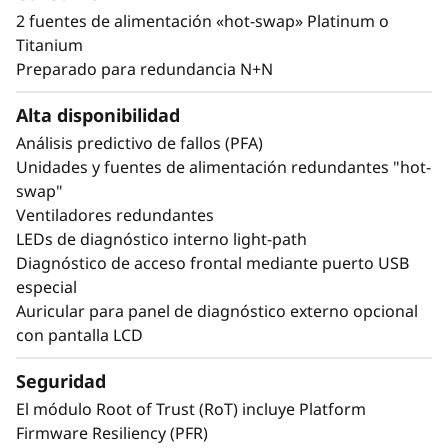
de ancho de banda de memoria* con la más
2 fuentes de alimentación «hot-swap» Platinum o
reciente memoria DDR5. La nueva tecnología
Titanium
PCIe Gen5 elimina los cuellos de botella desde
Preparado para redundancia N+N
las ranuras de ampliación hasta las unidades
NVMe. SR850 V4 tres ranuras PCIe de 5ª
Alta disponibilidad
generación más*. Admite hasta dos GPU de
Análisis predictivo de fallos (PFA)
tamaño completo y calidad empresarial y las
Unidades y fuentes de alimentación redundantes "hot-
32 unidades NVMe E3.S 1T o 24 de 2,5” con
swap"
conexión directa proporcionan a su
Ventiladores redundantes
organización tecnologías capaces de crear el
LEDs de diagnóstico interno light-path
excepcional rendimiento y valor que exigen las
Diagnóstico de acceso frontal mediante puerto USB
cargas de trabajo de nivel empresarial.
especial
Auricular para panel de diagnóstico externo opcional
*En comparación con el ThinkSystem SR850 V3
con pantalla LCD
Seguridad
El módulo Root of Trust (RoT) incluye Platform
Firmware Resiliency (PFR)