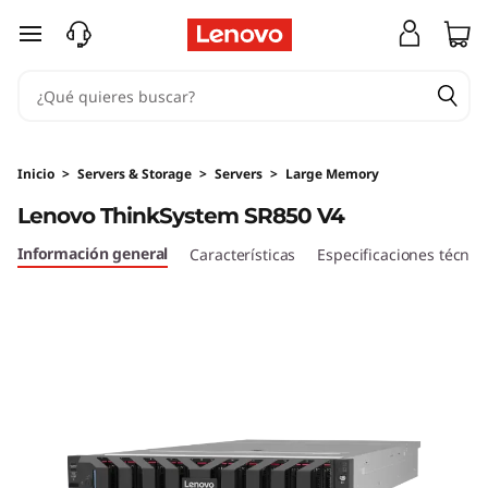
D
Ir al contenido principal
e
n
s
Inicio
>
Servers & Storage
>
Servers
>
Large Memory
i
Lenovo ThinkSystem SR850 V4
d
Información general
Características
Especificaciones técnic
a
d
y
r