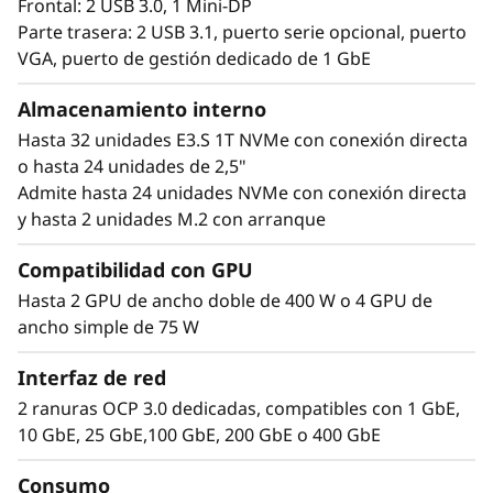
Frontal: 2 USB 3.0, 1 Mini-DP
Parte trasera: 2 USB 3.1, puerto serie opcional, puerto
VGA, puerto de gestión dedicado de 1 GbE
Almacenamiento interno
Hasta 32 unidades E3.S 1T NVMe con conexión directa
o hasta 24 unidades de 2,5"
Admite hasta 24 unidades NVMe con conexión directa
y hasta 2 unidades M.2 con arranque
Compatibilidad con GPU
Hasta 2 GPU de ancho doble de 400 W o 4 GPU de
Rendimiento extremo
ancho simple de 75 W
en unas dimensiones
Interfaz de red
reducidas
2 ranuras OCP 3.0 dedicadas, compatibles con 1 GbE,
10 GbE, 25 GbE,100 GbE, 200 GbE o 400 GbE
El Lenovo ThinkSystem 2U SR850 V4 4S admite
hasta 344 núcleos de CPU y ofrece un 33% más
Consumo