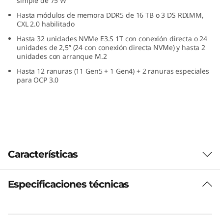
simple de 75 W
n
Hasta módulos de memora DDR5 de 16 TB o 3 DS RDIMM,
CXL 2.0 habilitado
u
Hasta 32 unidades NVMe E3.S 1T con conexión directa o 24
unidades de 2,5” (24 con conexión directa NVMe) y hasta 2
n
unidades con arranque M.2
Hasta 12 ranuras (11 Gen5 + 1 Gen4) + 2 ranuras especiales
f
para OCP 3.0
a
c
t
Características
o
r
Especificaciones técnicas
Ejecute con confianza
d
sus cargas de trabajo