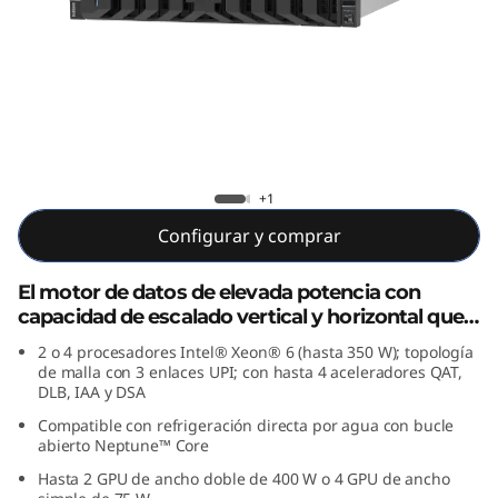
e
n
d
i
m
Lenovo ThinkSystem SR850 V4
+1
i
Configurar y comprar
e
El motor de datos de elevada potencia con
capacidad de escalado vertical y horizontal que
n
impulsa empresas de todos los tamaños.
2 o 4 procesadores Intel® Xeon® 6 (hasta 350 W); topología
de malla con 3 enlaces UPI; con hasta 4 aceleradores QAT,
t
DLB, IAA y DSA
o
Compatible con refrigeración directa por agua con bucle
abierto Neptune™ Core
e
Hasta 2 GPU de ancho doble de 400 W o 4 GPU de ancho