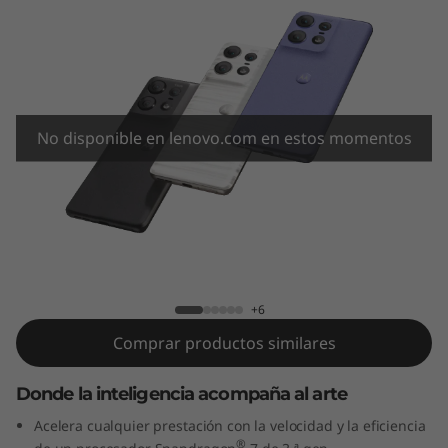
g
e
5
0
No disponible en lenovo.com en estos momentos
p
r
motorola edge 50 pro
o
+6
Comprar productos similares
Donde la inteligencia acompaña al arte
Acelera cualquier prestación con la velocidad y la eficiencia
®
de un procesador Snapdragon
7 de 3.ª gen.