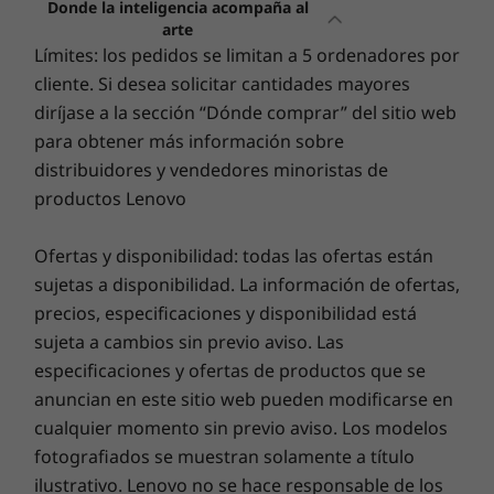
Donde la inteligencia acompaña al
®
™
CPU Qualcomm
Kryo
de 2,63 GHz
arte
®
™
GPU Qualcomm
Adreno
Límites: los pedidos se limitan a 5 ordenadores por
®
™
NPU Qualcomm
Hexagon
cliente. Si desea solicitar cantidades mayores
diríjase a la sección “Dónde comprar” del sitio web
Diseñado para inspirar
Dom
Memoria (RAM)
para obtener más información sobre
Hasta 12 GB
distribuidores y vendedores minoristas de
Una obra maestra en tu bolsillo
Captu
LPDDR4X | + Expansión de memoria
productos Lenovo
Almacenamiento
Cambia tu perspectiva
Ofertas y disponibilidad: todas las ofertas están
Hasta 512 GB de fábrica
sujetas a disponibilidad. La información de ofertas,
UFS 2.2C
precios, especificaciones y disponibilidad está
sujeta a cambios sin previo aviso. Las
Seguridad
especificaciones y ofertas de productos que se
Lector de huellas en pantalla
anuncian en este sitio web pueden modificarse en
Desbloqueo facial
cualquier momento sin previo aviso. Los modelos
ThinkShield®
Moto Secure
fotografiados se muestran solamente a título
ilustrativo. Lenovo no se hace responsable de los