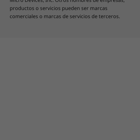
Micro Devices, Inc. Otros nombres de empresas,
Elige tu favorita y ponla directamente como
Relación de aspecto
productos o servicios pueden ser marcas
fondo de pantalla, para que tu smartphone
1899-12-31
siempre combine con tu ropa.
comerciales o marcas de servicios de terceros.
Relación pantalla-cuerpo
Área activa-panel táctil (AA-PT): 93,8 %
Diseño
Dimensiones
161,23 ×72,4 × 8,19 mm
Peso
186 g
Cuerpo
Parte delantera:
cristal 3D curvo con revestimiento
antihuellas
Marco:
aluminio granallado