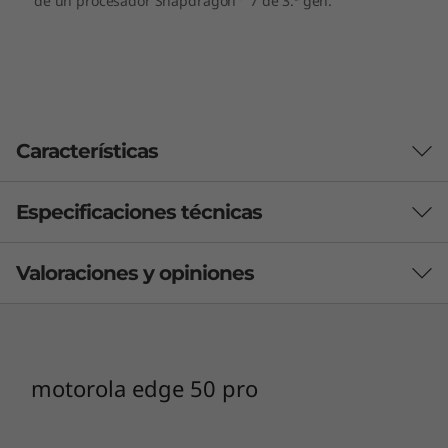
Características
Especificaciones técnicas
Valoraciones y opiniones
Rendimiento
Sistema operativo
Android™ 14
motorola edge 50 pro
Procesador
®
Snapdragon
7 (3.ª gen.)