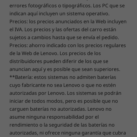
Sensores
errores fotográficos o tipográficos. Los PC que se
Proximidad
indican aquí incluyen un sistema operativo.
Sensor 3 en 1 (exposición, balance de blancos
Precios: los precios anunciados en la Web incluyen
automático, parpadeo)
el IVA. Los precios y las ofertas del carro están
Tiempo de vuelo
sujetos a cambios hasta que se envía el pedido.
Resultados deslumbrantes en
Acelerómetro
cualquier condición de luz
Precios: ahorro indicado con los precios regulares
Giroscopio
Maxi
de la Web de Lenovo. Los precios de los
Sensor SAR
Inmortaliza momentos en condiciones
ult
distribuidores pueden diferir de los que se
Magnetómetro (brújula)
de poca luz con la máxima calidad
anuncian aquí y es posible que sean superiores.
gracias a la mayor apertura focal
**Batería: estos sistemas no admiten baterías
disponible en un smartphone. Al
Batería
cuyo fabricante no sea Lenovo o que no estén
combinar estas funciones con el
autorizadas por Lenovo. Los sistemas se podrán
enfoque instantáneo de todos los
Tamaño de la batería
píxeles se obtienen 32 veces más
iniciar de todos modos, pero es posible que no
4500 mAh
píxeles^2, lo que supone un
carguen baterías no autorizadas. Lenovo no
rendimiento más rápido y preciso con
asume ninguna responsabilidad por el
Duración de la batería
cualquier tipo de iluminación.
rendimiento o la seguridad de las baterías no
Más de un día de duración de la batería* (hasta
autorizadas, ni ofrece ninguna garantía que cubra
30 horas)