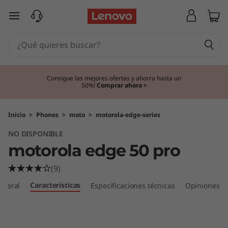
m
Ir al contenido principal
o
t
o
Consigue las mejores ofertas y ahorra hasta un
50%!
Comprar ahora >
r
o
Inicio
>
Phones
>
moto
>
motorola-edge-series
NO DISPONIBLE
l
motorola edge 50 pro
a
(9)
e
Características
eneral
Especificaciones técnicas
Opiniones
d