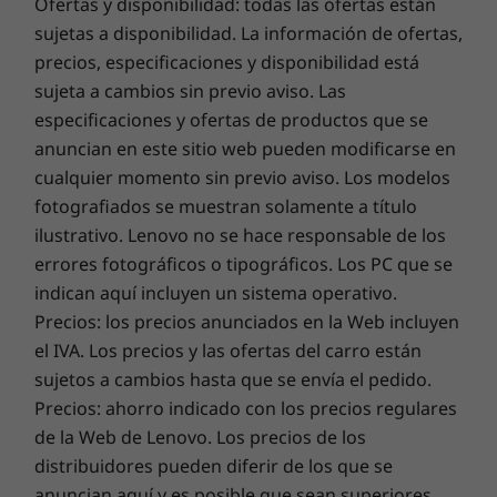
Ofertas y disponibilidad: todas las ofertas están
Alto brillo, que facilita la visualización en
sujetas a disponibilidad. La información de ofertas,
exteriores.
Sensores
precios, especificaciones y disponibilidad está
Lector de huellas
sujeta a cambios sin previo aviso. Las
Proximidad
especificaciones y ofertas de productos que se
Acelerómetro
anuncian en este sitio web pueden modificarse en
Luz ambiental
cualquier momento sin previo aviso. Los modelos
Giroscopio
Sensor SAR
fotografiados se muestran solamente a título
Hub de sensores
ilustrativo. Lenovo no se hace responsable de los
Brújula electrónica
errores fotográficos o tipográficos. Los PC que se
indican aquí incluyen un sistema operativo.
Seguridad
Precios: los precios anunciados en la Web incluyen
Lector de huellas
el IVA. Los precios y las ofertas del carro están
Desbloqueo facial
sujetos a cambios hasta que se envía el pedido.
Precios: ahorro indicado con los precios regulares
Diseño
de la Web de Lenovo. Los precios de los
distribuidores pueden diferir de los que se
Cuerpo
anuncian aquí y es posible que sean superiores.