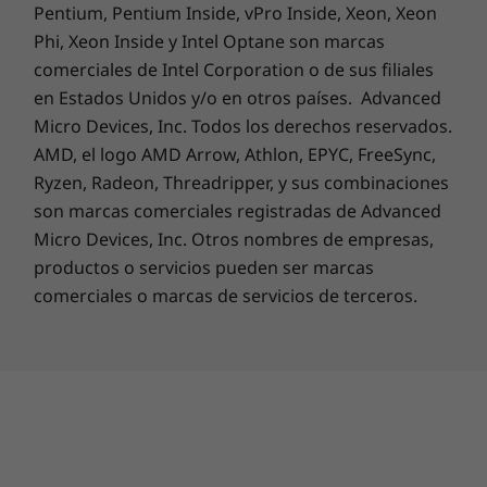
Pentium, Pentium Inside, vPro Inside, Xeon, Xeon
genera un desenfoque natural y efectos
Vis
Phi, Xeon Inside y Intel Optane son marcas
de profundidad más vívidos capaces de
d
Carga
comerciales de Intel Corporation o de sus filiales
crear retratos impresionantes que
ilu
Capacidad de carga5 del dispositivo de 18 W
en Estados Unidos y/o en otros países. Advanced
reflejan totalmente la realidad.
config
mejo
Micro Devices, Inc. Todos los derechos reservados.
Colores
AMD, el logo AMD Arrow, Athlon, EPYC, FreeSync,
Ryzen, Radeon, Threadripper, y sus combinaciones
No dejes que la duración de la batería te
Colores
son marcas comerciales registradas de Advanced
4
detenga
.
Gravity Grey
Micro Devices, Inc. Otros nombres de empresas,
Iguana Green
Usa el smartphone
productos o servicios pueden ser marcas
Naranja
comerciales o marcas de servicios de terceros.
durante más tiempo.
Carga la batería más
Cámara
rápido.
Traseras
Principal
2
50 MP