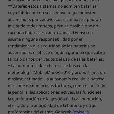
Cuero vegano
**Batería: estos sistemas no admiten baterías
cuyo fabricante no sea Lenovo o que no estén
Fotos increíbles de día y de noche
Niv
Dimensiones
autorizadas por Lenovo. Los sistemas se podrán
165,67 × 75,98 × 8,17 mm
iniciar de todos modos, pero es posible que no
Captura fotos que llaman la atención
Inmo
carguen baterías no autorizadas. Lenovo no
con el
2
con un sistema de cámaras de 50 MP
y
Peso
de 50 M
asume ninguna responsabilidad por el
la tecnología Quad Pixel. El software
190 g
gara
rendimiento o la seguridad de las baterías no
avanzado permite hacer fotografías
vibr
profesionales sin esfuerzo.
autorizadas, ni ofrece ninguna garantía que cubra
Protección frente al agua*
fallos o daños derivados del uso de tales baterías.
6
Diseño repelente al agua con certificación IP54
* La autonomía de la batería se basa en la
Corning® Gorilla® Glass 3
metodología MobileMark® 2014 y proporciona un
Encuadra todo lo que
máximo estimado. La autonomía real de la batería
Pantalla
ves
depende de numerosos factores, como el brillo de
la pantalla, las aplicaciones activas, las funciones,
Pantalla
la configuración de la gestión de la alimentación,
6,72"
el estado y la antigüedad de la batería, y otras
preferencias del cliente. General:
Revise la