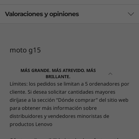
Valoraciones y opiniones
Rendimiento
Sistema operativo
Android™ 15
moto g15
Procesador/Estructura del sistema
Procesador MediaTek Helio G81 Extreme con CPU de
ocho núcleos de 2,0 GHz y GPU Arm Mali-G52 MC2
MÁS GRANDE. MÁS ATREVIDO. MÁS
BRILLANTE.
El cine en tus manos
Memoria
Límites: los pedidos se limitan a 5 ordenadores por
cliente. Si desea solicitar cantidades mayores
7
4 GB de RAM LPDDR4X ampliable a 12 GB
con la
diríjase a la sección “Dónde comprar” del sitio web
8
función Expansión de memoria
para obtener más información sobre
Pantalla más grande y brillante
M
distribuidores y vendedores minoristas de
Almacenamiento
Disfruta de un entretenimiento de otro
Pier
productos Lenovo
9,12
128 GB integrados
nivel en una pantalla Full HD+ de 6,72”,
diseño
incluso a plena luz del día, con el modo
10
Memoria ampliable hasta 1 TB con tarjeta microSD