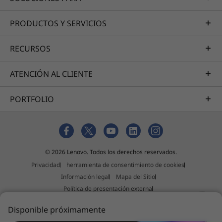
Dual SIM (2 Nano SIM)
Radio FM
PRODUCTOS Y SERVICIOS
Sí
RECURSOS
Tecnología Bluetooth®
ATENCIÓN AL CLIENTE
Bluetooth® 5.4
Otras características
Wi-Fi
PORTFOLIO
que te encantarán
Wi-Fi 802.11 a/b/g/n/ac
2,4 GHz y 5 GHz
Punto de acceso Wi-Fi
© 2026 Lenovo. Todos los derechos reservados.
Puertos
Privacidad
herramienta de consentimiento de cookies
Puerto tipo C (USB 2.0)
Información legal
Mapa del Sitio
Política de presentación externa
NFC
Declaración contra la esclavitud y la trata de personas
Sí
Disponible próximamente
Programa de afiliados