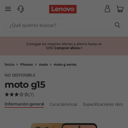
m
Ir al contenido principal
o
t
o
Consigue las mejores ofertas y ahorra hasta un
50%!
Comprar ahora >
g
1
Inicio
>
Phones
>
moto
>
moto g series
NO DISPONIBLE
5
moto g15
(7)
Información general
Características
Especificaciones técnic