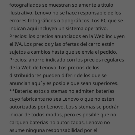
optimiza el rendimiento según tus
fotografiados se muestran solamente a título
garantía de tu ordenador. Pero aquí está el verdadero
necesidades.
ilustrativo. Lenovo no se hace responsable de los
cambio revolucionario: ofrecemos una
Sealed Battery
errores fotográficos o tipográficos. Los PC que se
Warranty de tres años
en algunos PC. Disfruta de tres
indican aquí incluyen un sistema operativo.
años de batería con una autonomía sin problemas al
comprar esta actualización con tu dispositivo o durante
Precios: los precios anunciados en la Web incluyen
el período de garantía de la batería original de un año
el IVA. Los precios y las ofertas del carro están
(si tu batería está en buen estado). Y lo que es mejor,
sujetos a cambios hasta que se envía el pedido.
tienes cubierto un cambio de batería en caso de sufrir
Precios: ahorro indicado con los precios regulares
contratiempos. Mejora tu experiencia con la opción de
de la Web de Lenovo. Los precios de los
actualizar al On-site Service. En Lenovo, la excelencia
distribuidores pueden diferir de los que se
reside allí donde el rendimiento y la protección del
anuncian aquí y es posible que sean superiores.
Un asistente que cuida de ti
portátil se unen.
**Batería: estos sistemas no admiten baterías
Ve a lo seguro con el portátil Yoga Slim 7 de 5.ª
cuyo fabricante no sea Lenovo o que no estén
generación (13″ AMD) con sensores que
autorizadas por Lenovo. Los sistemas se podrán
emiten una alerta de privacidad cuando
iniciar de todos modos, pero es posible que no
alguien navega y que cierran tu sesión
carguen baterías no autorizadas. Lenovo no
automáticamente cuando te marchas para
asume ninguna responsabilidad por el
garantizar la privacidad de tu trabajo. En