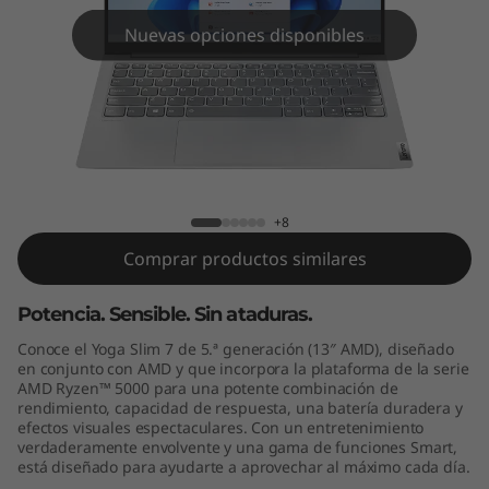
e
Nuevas opciones disponibles
n
5
(
1
Yoga Slim 7 Gen 5 (13" AMD)
+8
3
Comprar productos similares
"
Potencia. Sensible. Sin ataduras.
A
Conoce el Yoga Slim 7 de 5.ª generación (13″ AMD), diseñado
M
en conjunto con AMD y que incorpora la plataforma de la serie
AMD Ryzen™ 5000 para una potente combinación de
rendimiento, capacidad de respuesta, una batería duradera y
D
efectos visuales espectaculares. Con un entretenimiento
verdaderamente envolvente y una gama de funciones Smart,
)
está diseñado para ayudarte a aprovechar al máximo cada día.