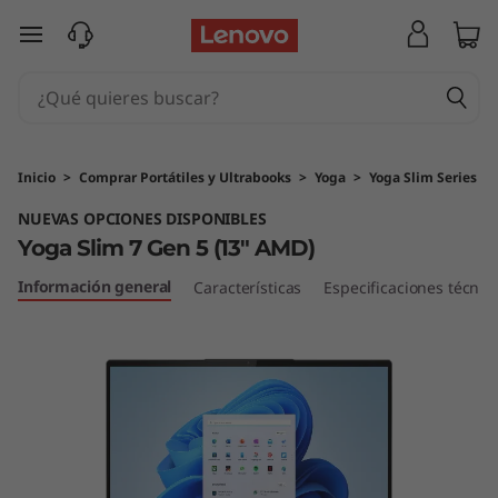
Y
Ir al contenido principal
o
g
a
Inicio
>
Comprar Portátiles y Ultrabooks
>
Yoga
>
Yoga Slim Series
S
NUEVAS OPCIONES DISPONIBLES
Yoga Slim 7 Gen 5 (13" AMD)
l
Información general
Características
Especificaciones técnic
i
m
7
G