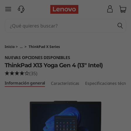
T
Ir al contenido principal
h
i
n
Inicio
>
...
>
ThinkPad X Series
k
NUEVAS OPCIONES DISPONIBLES
ThinkPad X13 Yoga Gen 4 (13" Intel)
P
(35)
a
Información general
Características
Especificaciones técnic
d
X
1