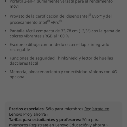
Portátil 2-en-1 sumamente versátil para el rendimiento
3
móvil
®
Provisto de la certificación del diseño Intel
Evo™ y del
"
®
®
procesamiento Intel
vPro
I
Pantalla táctil compacta de 33,78 cm (13,3″) con la gama de
colores vibrantes sRGB al 100 %
n
Escribe o dibuja con un dedo o con el lápiz integrado
recargable
t
Funciones de seguridad ThinkShield y lector de huellas
dactilares táctil
e
Memoria, almacenamiento y conectividad rápidos con 4G
opcional
l
)
Precios especiales:
Sólo para miembros
Regístrate en
Lenovo Pro y ahorra ›
Tarifas para estudiantes y profesores:
Sólo para
miembros
Regístrate en Lenovo Educación y ahorra ›