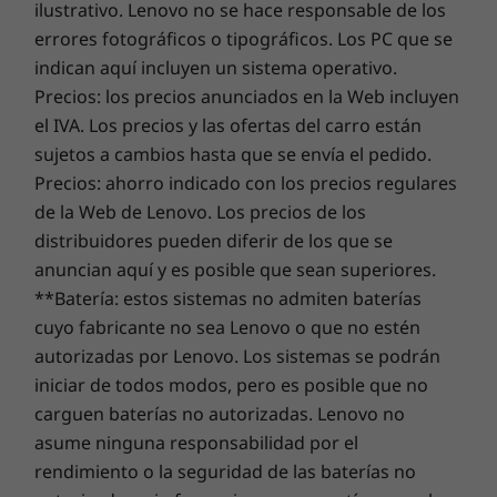
ilustrativo. Lenovo no se hace responsable de los
tiene protección adicional de la mano de los
PC
Wi-Fi 6E*
mejorada. Protege tu inversión en IT utilizando
errores fotográficos o tipográficos. Los PC que se
de núcleo seguro de Microsoft
en modelos
Opcional: WWAN 4G/LTE CAT16**
seguridad mejorada para protegerte del adware, el
seleccionados. Además, viene de serie con un
indican aquí incluyen un sistema operativo.
Bluetooth® 5.2
malware y otras amenazas. ¡Accede a todo el potencial
obturador de privacidad para la cámara web y
Precios: los precios anunciados en la Web incluyen
NFC (solo en modelos Deep Black)
de un emocionante viaje virtual!
un lector de huellas dactilares táctil integrado
el IVA. Los precios y las ofertas del carro están
* El funcionamiento de Wi-Fi 6E de 6 GHz depende de la compatibilidad del sistema
en el botón de encendido para que disfrutes
sujetos a cambios hasta que se envía el pedido.
operativo y los enrutadores/AP/puertas de enlace que admiten Wi-Fi 6E, además de
de mayor tranquilidad.
Precios: ahorro indicado con los precios regulares
las certificaciones regulatorias regionales y la asignación de espectro.
de la Web de Lenovo. Los precios de los
** La disponibilidad de WWAN opcional varía según la región y debe configurarse en
* Wi-Fi 6E requiere Windows 11 Pro. El funcionamiento depende de la
distribuidores pueden diferir de los que se
el momento de la compra; requiere un proveedor de servicios de red.
compatibilidad del sistema operativo, los enrutadores/AP/puertas de
anuncian aquí y es posible que sean superiores.
enlace que admiten Wi-Fi 6E, junto con las certificaciones regulatorias
**Batería: estos sistemas no admiten baterías
regionales y la asignación de espectro.
Compatible con estación de acoplamiento
cuyo fabricante no sea Lenovo o que no estén
** La disponibilidad de WWAN opcional varía según la región y debe
Estación de acoplamiento Thunderbolt™
autorizadas por Lenovo. Los sistemas se podrán
configurarse en el momento de la compra; requiere un proveedor de
Estación de acoplamiento USB-C
iniciar de todos modos, pero es posible que no
servicios de red.
Estación de acoplamiento USB-A 3.2 de 1.ª generación
carguen baterías no autorizadas. Lenovo no
asume ninguna responsabilidad por el
rendimiento o la seguridad de las baterías no
Specifications may vary depending upon region / model.